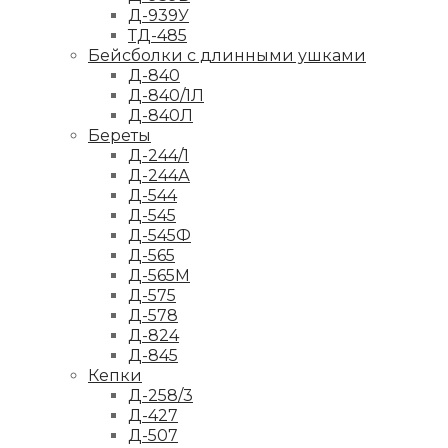
Д-939У
ТД-485
Бейсболки с длинными ушками
Д-840
Д-840/1Л
Д-840Л
Береты
Д-244/1
Д-244А
Д-544
Д-545
Д-545Ф
Д-565
Д-565М
Д-575
Д-578
Д-824
Д-845
Кепки
Д-258/3
Д-427
Д-507