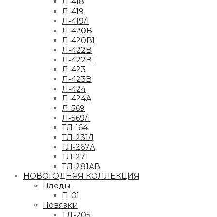
Л-418
Л-419
Л-419/1
Л-420В
Л-420В1
Л-422В
Л-422В1
Л-423
Л-423В
Л-424
Л-424А
Л-569
Л-569/1
ТЛ-164
ТЛ-231/1
ТЛ-267А
ТЛ-271
ТЛ-281АВ
НОВОГОДНЯЯ КОЛЛЕКЦИЯ
Пледы
П-01
Повязки
ТД-205