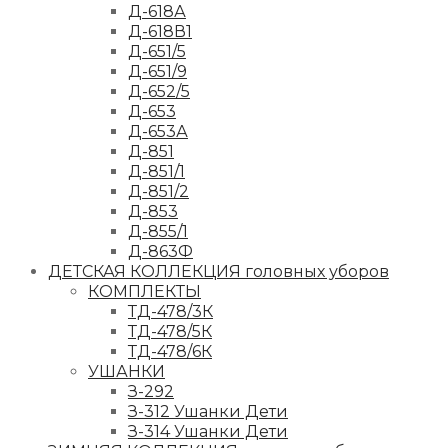
Д-618А
Д-618В1
Д-651/5
Д-651/9
Д-652/5
Д-653
Д-653А
Д-851
Д-851/1
Д-851/2
Д-853
Д-855/1
Д-863Ф
ДЕТСКАЯ КОЛЛЕКЦИЯ головных уборов
КОМПЛЕКТЫ
ТД-478/3К
ТД-478/5К
ТД-478/6К
УШАНКИ
З-292
З-312 Ушанки Дети
З-314 Ушанки Дети