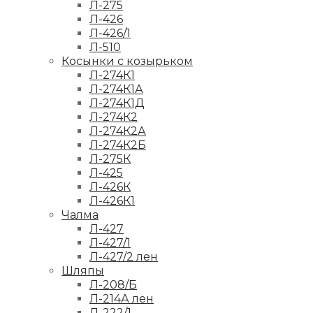
Л-275
Л-426
Л-426/1
Л-510
Косынки с козырьком
Л-274К1
Л-274К1А
Л-274К1Д
Л-274К2
Л-274К2А
Л-274К2Б
Л-275К
Л-425
Л-426К
Л-426К1
Чалма
Л-427
Л-427/1
Л-427/2 лен
Шляпы
Л-208/Б
Л-214А лен
Л-222/1