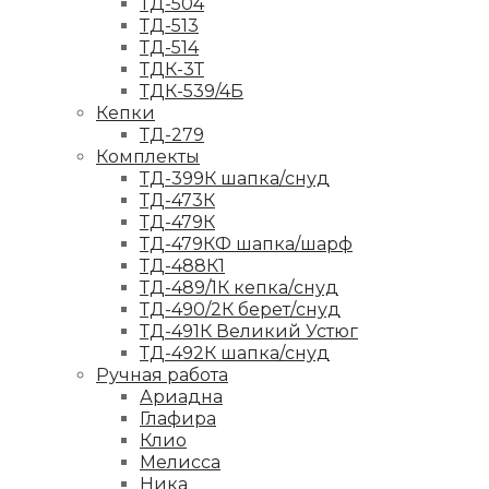
ТД-504
ТД-513
ТД-514
ТДК-3Т
ТДК-539/4Б
Кепки
ТД-279
Комплекты
ТД-399К шапка/снуд
ТД-473К
ТД-479К
ТД-479КФ шапка/шарф
ТД-488К1
ТД-489/1К кепка/снуд
ТД-490/2К берет/снуд
ТД-491К Великий Устюг
ТД-492К шапка/снуд
Ручная работа
Ариадна
Глафира
Клио
Мелисса
Ника