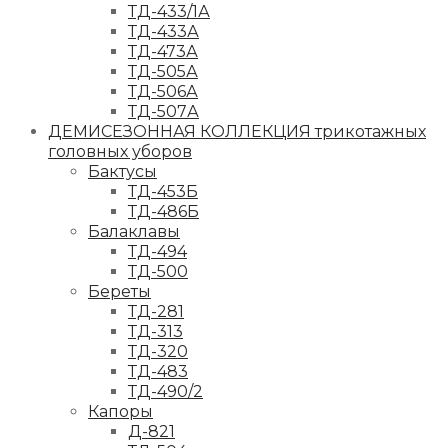
ТД-433/1А
ТД-433А
ТД-473А
ТД-505А
ТД-506А
ТД-507А
ДЕМИСЕЗОННАЯ КОЛЛЕКЦИЯ трикотажных
головных уборов
Бактусы
ТД-453Б
ТД-486Б
Балаклавы
ТД-494
ТД-500
Береты
ТД-281
ТД-313
ТД-320
ТД-483
ТД-490/2
Капоры
Д-821