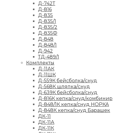
Д-742Т
Д-816
Д-835
Д-835/1
Д-835/2
Д-835Ф
Д-848
Д-848/1
Д-942
ТД-489/1
Комплекты
Д-11АК
Д-11ШК
Д-559К бейсболка/снуд
Д-568К шляпка/снуд
Д-639К бейсболка/снуд
Д-816К кепка/снуд/комбинир
Д-848/1К кепка/снуд НОРКА
Д-848К кепка/снуд Барашек
ДК-11
ДК-11А
ДК-11К