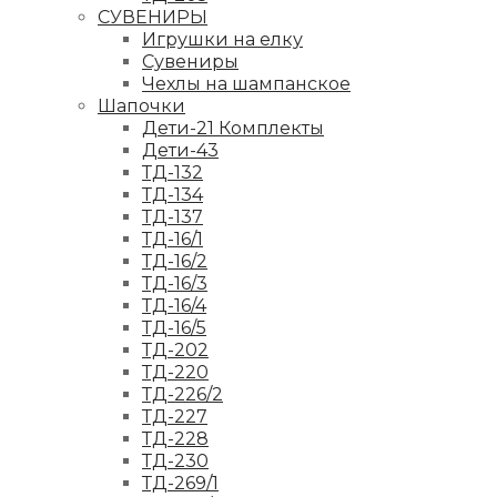
СУВЕНИРЫ
Игрушки на елку
Сувениры
Чехлы на шампанское
Шапочки
Дети-21 Комплекты
Дети-43
ТД-132
ТД-134
ТД-137
ТД-16/1
ТД-16/2
ТД-16/3
ТД-16/4
ТД-16/5
ТД-202
ТД-220
ТД-226/2
ТД-227
ТД-228
ТД-230
ТД-269/1