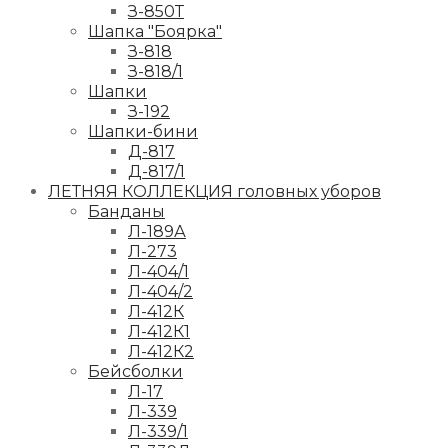
З-850Т
Шапка "Боярка"
З-818
З-818/1
Шапки
З-192
Шапки-бини
Д-817
Д-817/1
ЛЕТНЯЯ КОЛЛЕКЦИЯ головных уборов
Банданы
Л-189А
Л-273
Л-404/1
Л-404/2
Л-412К
Л-412К1
Л-412К2
Бейсболки
Л-17
Л-339
Л-339/1