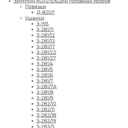
ЗИМНЯЯ КОЛЛЕКЦИЯ головных уборов
Повязки
Д-820/1
Ушанки
З-193
З-281/11
З-281/12
З-281/13
З-281/17
З-281/23
З-281/27
З-281/4
З-281/5
З-281/6
З-281/7
З-281/7А
З-281/8
З-281/9
З-282/10
З-282/11
З-282/18
З-282/19
З-283/3