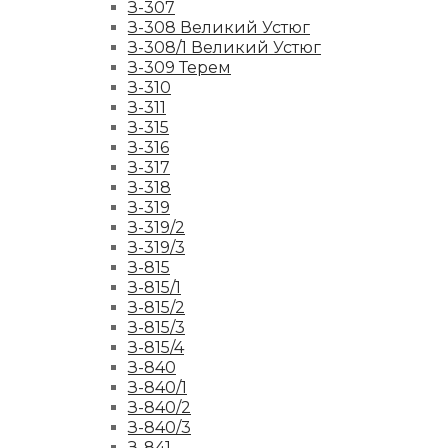
З-307
З-308 Великий Устюг
З-308/1 Великий Устюг
З-309 Терем
З-310
З-311
З-315
З-316
З-317
З-318
З-319
З-319/2
З-319/3
З-815
З-815/1
З-815/2
З-815/3
З-815/4
З-840
З-840/1
З-840/2
З-840/3
З-841