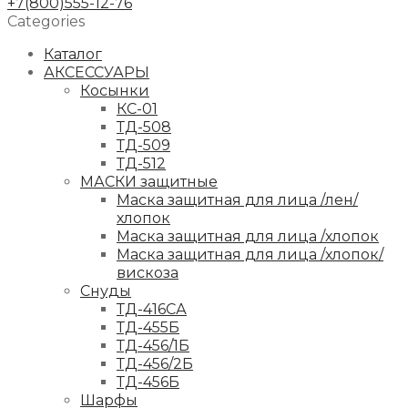
+7(800)555-12-76
Categories
Каталог
АКСЕССУАРЫ
Косынки
КС-01
ТД-508
ТД-509
ТД-512
МАСКИ защитные
Маска защитная для лица /лен/
хлопок
Маска защитная для лица /хлопок
Маска защитная для лица /хлопок/
вискоза
Снуды
ТД-416СА
ТД-455Б
ТД-456/1Б
ТД-456/2Б
ТД-456Б
Шарфы