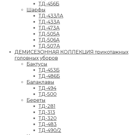
ТД-456Б
Шарфы
ТД-433/1А
ТД-433А
ТД-473А
ТД-505А
ТД-506А
ТД-507А
ДЕМИСЕЗОННАЯ КОЛЛЕКЦИЯ трикотажных
головных уборов
Бактусы
ТД-453Б
ТД-486Б
Балаклавы
ТД-494
ТД-500
Береты
ТД-281
ТД-313
ТД-320
ТД-483
ТД-490/2