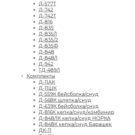
Д-577Т
Д-742
Д-742Т
Д-816
Д-835
Д-835/1
Д-835/2
Д-835Ф
Д-848
Д-848/1
Д-942
ТД-489/1
Комплекты
Д-11АК
Д-11ШК
Д-559К бейсболка/снуд
Д-568К шляпка/снуд
Д-639К бейсболка/снуд
Д-816К кепка/снуд/комбинир
Д-848/1К кепка/снуд НОРКА
Д-848К кепка/снуд Барашек
ДК-11