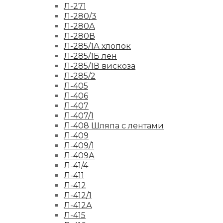
Л-271
Л-280/3
Л-280А
Л-280В
Л-285/1А хлопок
Л-285/1Б лен
Л-285/1В вискоза
Л-285/2
Л-405
Л-406
Л-407
Л-407/1
Л-408 Шляпа с лентами
Л-409
Л-409/1
Л-409А
Л-41/4
Л-411
Л-412
Л-412/1
Л-412А
Л-415