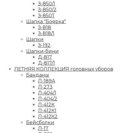
З-850/1
З-850/2
З-850Т
Шапка "Боярка"
З-818
З-818/1
Шапки
З-192
Шапки-бини
Д-817
Д-817/1
ЛЕТНЯЯ КОЛЛЕКЦИЯ головных уборов
Банданы
Л-189А
Л-273
Л-404/1
Л-404/2
Л-412К
Л-412К1
Л-412К2
Бейсболки
Л-17