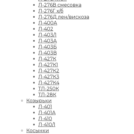
Л-276В смесовка
Л-276Г х/б
Л-276Д лен/вискоза
Л-400А
Л-402
Л-403/1
Л-403А
Л-403Б
Л-403В
Л-427К
Л-427К1
Л-427К2
Л-427К3
Л-427К4
ТЛ-250К
ТЛ-28К
Козырьки
Л-401
Л-401А
Л-410
Л-410/1
Косынки