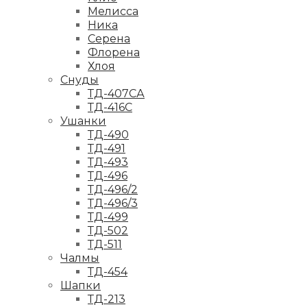
Мелисса
Ника
Серена
Флорена
Хлоя
Снуды
ТД-407СА
ТД-416С
Ушанки
ТД-490
ТД-491
ТД-493
ТД-496
ТД-496/2
ТД-496/3
ТД-499
ТД-502
ТД-511
Чалмы
ТД-454
Шапки
ТД-213