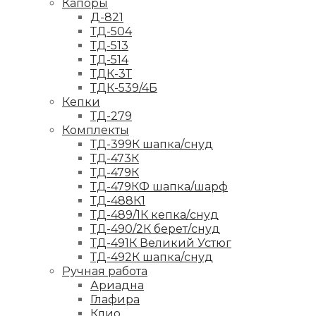
Капоры
Д-821
ТД-504
ТД-513
ТД-514
ТДК-3Т
ТДК-539/4Б
Кепки
ТД-279
Комплекты
ТД-399К шапка/снуд
ТД-473К
ТД-479К
ТД-479КФ шапка/шарф
ТД-488К1
ТД-489/1К кепка/снуд
ТД-490/2К берет/снуд
ТД-491К Великий Устюг
ТД-492К шапка/снуд
Ручная работа
Ариадна
Глафира
Клио