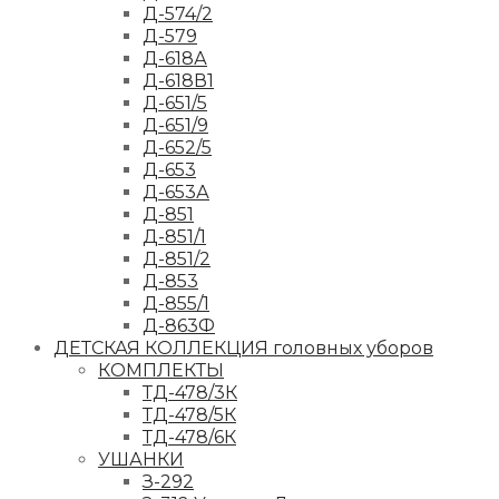
Д-574/2
Д-579
Д-618А
Д-618В1
Д-651/5
Д-651/9
Д-652/5
Д-653
Д-653А
Д-851
Д-851/1
Д-851/2
Д-853
Д-855/1
Д-863Ф
ДЕТСКАЯ КОЛЛЕКЦИЯ головных уборов
КОМПЛЕКТЫ
ТД-478/3К
ТД-478/5К
ТД-478/6К
УШАНКИ
З-292