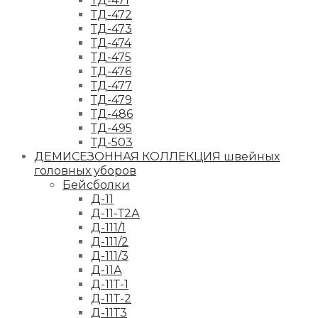
ТД-471
ТД-472
ТД-473
ТД-474
ТД-475
ТД-476
ТД-477
ТД-479
ТД-486
ТД-495
ТД-503
ДЕМИСЕЗОННАЯ КОЛЛЕКЦИЯ швейных
головных уборов
Бейсболки
Д-11
Д-11-Т2А
Д-111/1
Д-111/2
Д-111/3
Д-11А
Д-11Т-1
Д-11Т-2
Д-11Т3