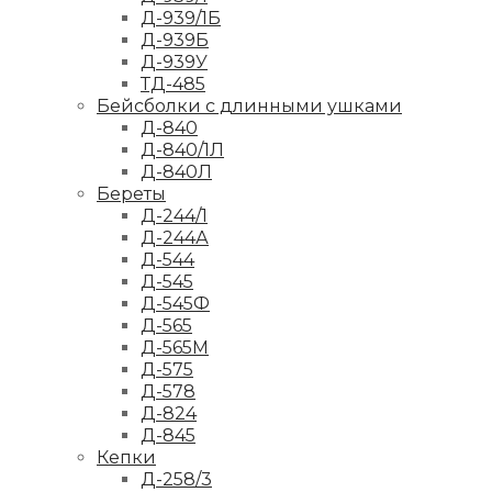
Д-939/1Б
Д-939Б
Д-939У
ТД-485
Бейсболки с длинными ушками
Д-840
Д-840/1Л
Д-840Л
Береты
Д-244/1
Д-244А
Д-544
Д-545
Д-545Ф
Д-565
Д-565М
Д-575
Д-578
Д-824
Д-845
Кепки
Д-258/3