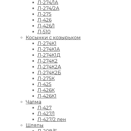
Л-274/1А
Л-274/2А
Л-275
Л-426
Л-426/1
Л-510
Косынки с козырьком
Л-274К1
Л-274К1А
Л-274К1Д
Л-274К2
Л-274К2А
Л-274К2Б
Л-275К
Л-425
Л-426К
Л-426К1
Чалма
Л-427
Л-427/1
Л-427/2 лен
Шляпы