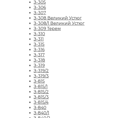
З-305
З-306
З-307
З-308 Великий Устюг
З-308/1 Великий Устюг
З-309 Терем
З-310
З-311
З-315
З-316
З-317
З-318
З-319
З-319/2
З-319/3
З-815
З-815/1
З-815/2
З-815/3
З-815/4
З-840
З-840/1