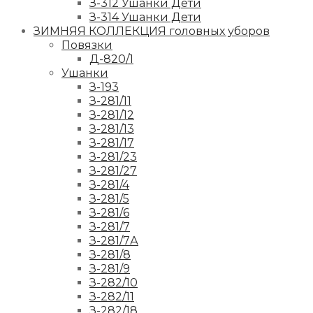
З-312 Ушанки Дети
З-314 Ушанки Дети
ЗИМНЯЯ КОЛЛЕКЦИЯ головных уборов
Повязки
Д-820/1
Ушанки
З-193
З-281/11
З-281/12
З-281/13
З-281/17
З-281/23
З-281/27
З-281/4
З-281/5
З-281/6
З-281/7
З-281/7А
З-281/8
З-281/9
З-282/10
З-282/11
З-282/18