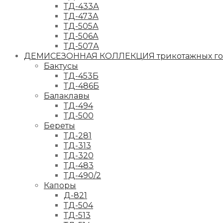
ТД-433А
ТД-473А
ТД-505А
ТД-506А
ТД-507А
ДЕМИСЕЗОННАЯ КОЛЛЕКЦИЯ трикотажных гол
Бактусы
ТД-453Б
ТД-486Б
Балаклавы
ТД-494
ТД-500
Береты
ТД-281
ТД-313
ТД-320
ТД-483
ТД-490/2
Капоры
Д-821
ТД-504
ТД-513