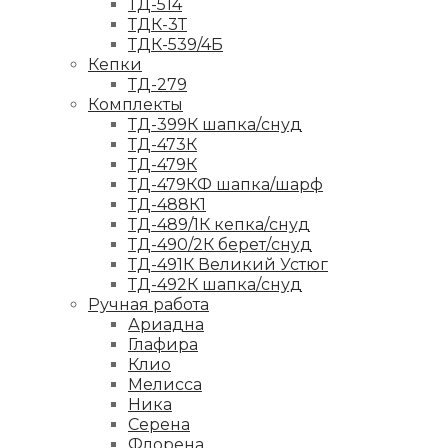
ТД-514
ТДК-3Т
ТДК-539/4Б
Кепки
ТД-279
Комплекты
ТД-399К шапка/снуд
ТД-473К
ТД-479К
ТД-479КФ шапка/шарф
ТД-488К1
ТД-489/1К кепка/снуд
ТД-490/2К берет/снуд
ТД-491К Великий Устюг
ТД-492К шапка/снуд
Ручная работа
Ариадна
Глафира
Клио
Мелисса
Ника
Серена
Флорена