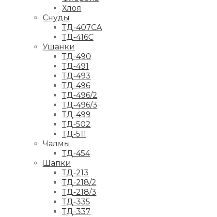
Хлоя
Снуды
ТД-407СА
ТД-416С
Ушанки
ТД-490
ТД-491
ТД-493
ТД-496
ТД-496/2
ТД-496/3
ТД-499
ТД-502
ТД-511
Чалмы
ТД-454
Шапки
ТД-213
ТД-218/2
ТД-218/3
ТД-335
ТД-337