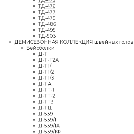
ТД-475
ТД-476
ТД-477
ТД-479
ТД-486
ТД-495
ТД-503
ДЕМИСЕЗОННАЯ КОЛЛЕКЦИЯ швейных головн
Бейсболки
Д-11
Д-11-Т2А
Д-111/1
Д-111/2
Д-111/3
Д-11А
Д-11Т-1
Д-11Т-2
Д-11Т3
Д-11Ш
Д-539
Д-539/1
Д-539/1А
Д-539/1Ф