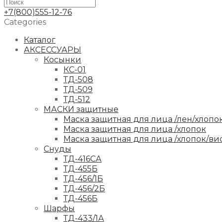
+7(800)555-12-76
Categories
Каталог
АКСЕССУАРЫ
Косынки
КС-01
ТД-508
ТД-509
ТД-512
МАСКИ защитные
Маска защитная для лица /лен/хлопо
Маска защитная для лица /хлопок
Маска защитная для лица /хлопок/ви
Снуды
ТД-416СА
ТД-455Б
ТД-456/1Б
ТД-456/2Б
ТД-456Б
Шарфы
ТД-433/1А