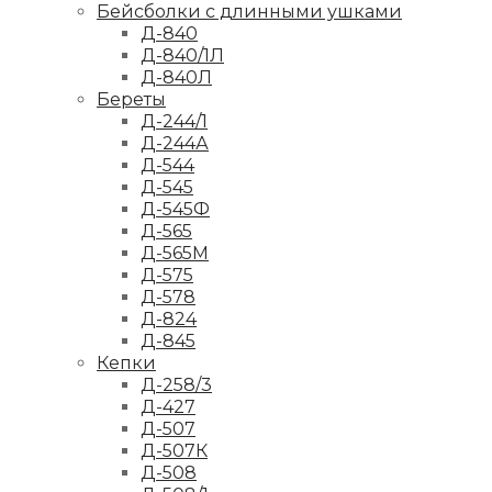
Бейсболки с длинными ушками
Д-840
Д-840/1Л
Д-840Л
Береты
Д-244/1
Д-244А
Д-544
Д-545
Д-545Ф
Д-565
Д-565М
Д-575
Д-578
Д-824
Д-845
Кепки
Д-258/3
Д-427
Д-507
Д-507К
Д-508