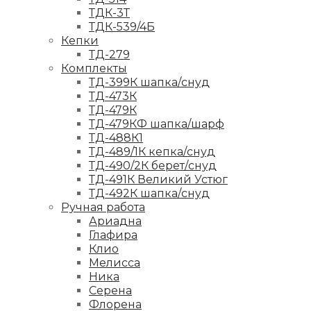
ТДК-3Т
ТДК-539/4Б
Кепки
ТД-279
Комплекты
ТД-399К шапка/снуд
ТД-473К
ТД-479К
ТД-479КФ шапка/шарф
ТД-488К1
ТД-489/1К кепка/снуд
ТД-490/2К берет/снуд
ТД-491К Великий Устюг
ТД-492К шапка/снуд
Ручная работа
Ариадна
Глафира
Клио
Мелисса
Ника
Серена
Флорена