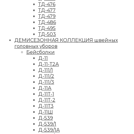
ТД-476
ТД-477
ТД-479
ТД-486
ТД-495
ТД-503
ДЕМИСЕЗОННАЯ КОЛЛЕКЦИЯ швейных
головных уборов
Бейсболки
Д-11
Д-11-Т2А
Д-111/1
Д-111/2
Д-111/3
Д-11А
Д-11Т-1
Д-11Т-2
Д-11Т3
Д-11Ш
Д-539
Д-539/1
Д-539/1А