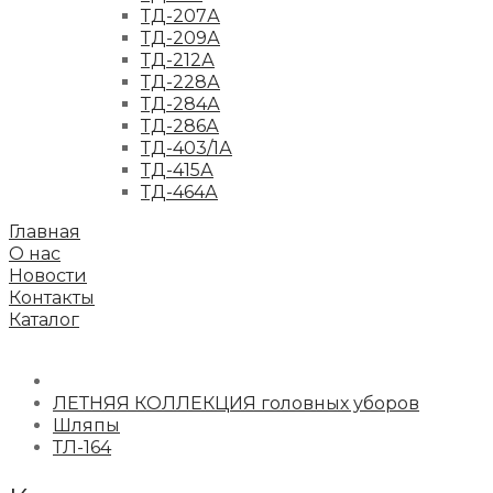
ТД-207А
ТД-209А
ТД-212А
ТД-228А
ТД-284А
ТД-286А
ТД-403/1А
ТД-415А
ТД-464А
Главная
О нас
Новости
Контакты
Каталог
ЛЕТНЯЯ КОЛЛЕКЦИЯ головных уборов
Шляпы
ТЛ-164