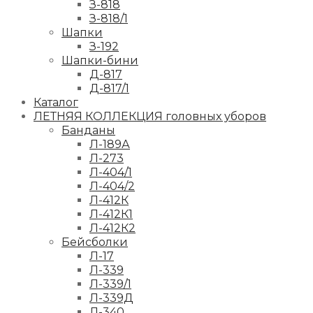
З-818
З-818/1
Шапки
З-192
Шапки-бини
Д-817
Д-817/1
Каталог
ЛЕТНЯЯ КОЛЛЕКЦИЯ головных уборов
Банданы
Л-189А
Л-273
Л-404/1
Л-404/2
Л-412К
Л-412К1
Л-412К2
Бейсболки
Л-17
Л-339
Л-339/1
Л-339Д
Л-340