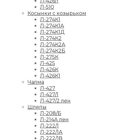
Л-426/1
Л-510
Косынки с козырьком
Л-274К1
Л-274К1А
Л-274К1Д
Л-274К2
Л-274К2А
Л-274К2Б
Л-275К
Л-425
Л-426К
Л-426К1
Чалма
Л-427
Л-427/1
Л-427/2 лен
Шляпы
Л-208/Б
Л-214А лен
Л-222/1
Л-222/1А
Л-222/1В