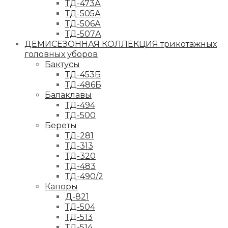
ТД-473А
ТД-505А
ТД-506А
ТД-507А
ДЕМИСЕЗОННАЯ КОЛЛЕКЦИЯ трикотажных
головных уборов
Бактусы
ТД-453Б
ТД-486Б
Балаклавы
ТД-494
ТД-500
Береты
ТД-281
ТД-313
ТД-320
ТД-483
ТД-490/2
Капоры
Д-821
ТД-504
ТД-513
ТД-514