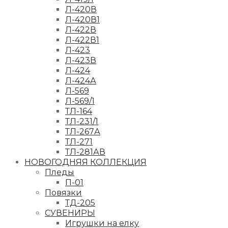
Л-420В
Л-420В1
Л-422В
Л-422В1
Л-423
Л-423В
Л-424
Л-424А
Л-569
Л-569/1
ТЛ-164
ТЛ-231/1
ТЛ-267А
ТЛ-271
ТЛ-281АВ
НОВОГОДНЯЯ КОЛЛЕКЦИЯ
Пледы
П-01
Повязки
ТД-205
СУВЕНИРЫ
Игрушки на елку