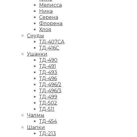
Мелисса
Ника
Серена
Флорена
Хлоя
Снуды
ТД-407СА
ТД-416С
Ушанки
ТД-490
ТД-491
ТД-493
ТД-496
ТД-496/2
ТД-496/3
ТД-499
ТД-502
ТД-511
Чалмы
ТД-454
Шапки
ТД-213