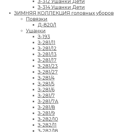
З-312 Ушанки Дети
З-314 Ушанки Дети
ЗИМНЯЯ КОЛЛЕКЦИЯ головных уборов
Повязки
Д-820/1
Ушанки
З-193
З-281/11
З-281/12
З-281/13
З-281/17
З-281/23
З-281/27
З-281/4
З-281/5
З-281/6
З-281/7
З-281/7А
З-281/8
З-281/9
З-282/10
З-282/11
З-282/18