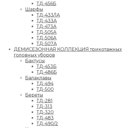
ТД-456Б
Шарфы
ТД-433/1А
ТД-433А
ТД-473А
ТД-505А
ТД-506А
ТД-507А
ДЕМИСЕЗОННАЯ КОЛЛЕКЦИЯ трикотажных
головных уборов
Бактусы
ТД-453Б
ТД-486Б
Балаклавы
ТД-494
ТД-500
Береты
ТД-281
ТД-313
ТД-320
ТД-483
ТД-490/2