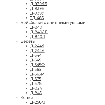
Д-939/1Б
Д-939Б
Д-939У
ТД-485
Бейсболки с длинными ушками
Д-840
Д-840/1Л
Д-840Л
Береты
Д-244/1
Д-244А
Д-544
Д-545
Д-545Ф
Д-565
Д-565М
Д-575
Д-578
Д-824
Д-845
Кепки
Д-258/3