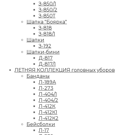
З-850/1
З-850/2
З-850Т
Шапка "Боярка"
З-818
З-818/1
Шапки
З-192
Шапки-бини
Д-817
Д-817/1
ЛЕТНЯЯ КОЛЛЕКЦИЯ головных уборов
Банданы
Л-189А
Л-273
Л-404/1
Л-404/2
Л-412К
Л-412К1
Л-412К2
Бейсболки
Л-17