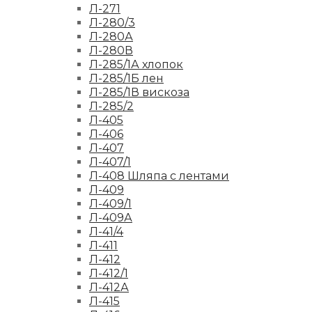
Л-271
Л-280/3
Л-280А
Л-280В
Л-285/1А хлопок
Л-285/1Б лен
Л-285/1В вискоза
Л-285/2
Л-405
Л-406
Л-407
Л-407/1
Л-408 Шляпа с лентами
Л-409
Л-409/1
Л-409А
Л-41/4
Л-411
Л-412
Л-412/1
Л-412А
Л-415