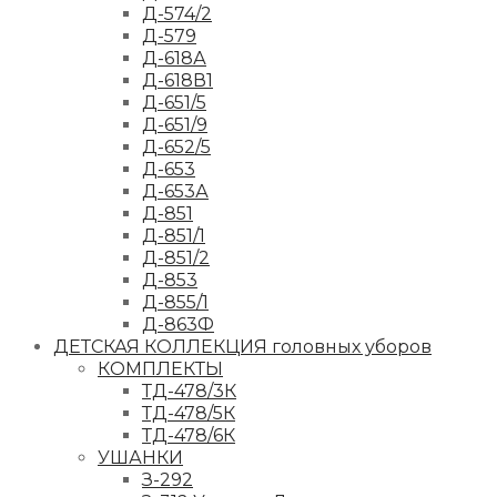
Д-574/2
Д-579
Д-618А
Д-618В1
Д-651/5
Д-651/9
Д-652/5
Д-653
Д-653А
Д-851
Д-851/1
Д-851/2
Д-853
Д-855/1
Д-863Ф
ДЕТСКАЯ КОЛЛЕКЦИЯ головных уборов
КОМПЛЕКТЫ
ТД-478/3К
ТД-478/5К
ТД-478/6К
УШАНКИ
З-292