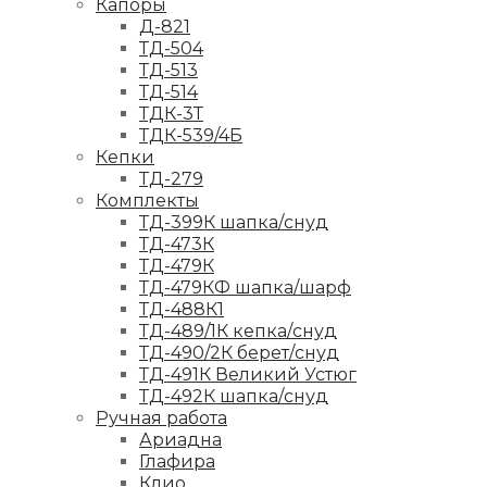
Капоры
Д-821
ТД-504
ТД-513
ТД-514
ТДК-3Т
ТДК-539/4Б
Кепки
ТД-279
Комплекты
ТД-399К шапка/снуд
ТД-473К
ТД-479К
ТД-479КФ шапка/шарф
ТД-488К1
ТД-489/1К кепка/снуд
ТД-490/2К берет/снуд
ТД-491К Великий Устюг
ТД-492К шапка/снуд
Ручная работа
Ариадна
Глафира
Клио