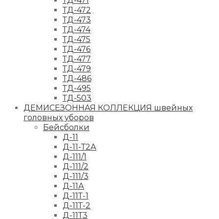
ТД-471
ТД-472
ТД-473
ТД-474
ТД-475
ТД-476
ТД-477
ТД-479
ТД-486
ТД-495
ТД-503
ДЕМИСЕЗОННАЯ КОЛЛЕКЦИЯ швейных
головных уборов
Бейсболки
Д-11
Д-11-Т2А
Д-111/1
Д-111/2
Д-111/3
Д-11А
Д-11Т-1
Д-11Т-2
Д-11Т3