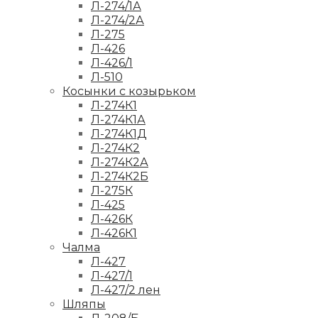
Л-274/1А
Л-274/2А
Л-275
Л-426
Л-426/1
Л-510
Косынки с козырьком
Л-274К1
Л-274К1А
Л-274К1Д
Л-274К2
Л-274К2А
Л-274К2Б
Л-275К
Л-425
Л-426К
Л-426К1
Чалма
Л-427
Л-427/1
Л-427/2 лен
Шляпы