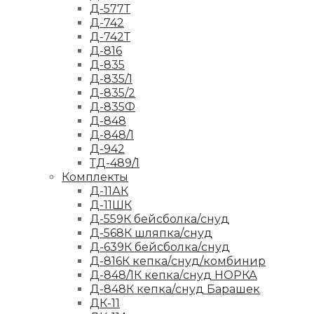
Д-577Т
Д-742
Д-742Т
Д-816
Д-835
Д-835/1
Д-835/2
Д-835Ф
Д-848
Д-848/1
Д-942
ТД-489/1
Комплекты
Д-11АК
Д-11ШК
Д-559К бейсболка/снуд
Д-568К шляпка/снуд
Д-639К бейсболка/снуд
Д-816К кепка/снуд/комбинир
Д-848/1К кепка/снуд НОРКА
Д-848К кепка/снуд Барашек
ДК-11