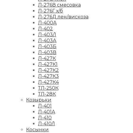
Л-276В смесовка
Л-276Г х/б
Л-276Д лен/вискоза
Л-400А
Л-402
Л-403/1
Л-403А
Л-403Б
Л-403В
Л-427К
Л-427К1
Л-427К2
Л-427К3
Л-427К4
ТЛ-250К
ТЛ-28К
Козырьки
Л-401
Л-401А
Л-410
Л-410/1
Косынки