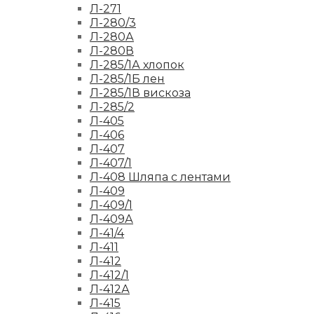
Л-271
Л-280/3
Л-280А
Л-280В
Л-285/1А хлопок
Л-285/1Б лен
Л-285/1В вискоза
Л-285/2
Л-405
Л-406
Л-407
Л-407/1
Л-408 Шляпа с лентами
Л-409
Л-409/1
Л-409А
Л-41/4
Л-411
Л-412
Л-412/1
Л-412А
Л-415