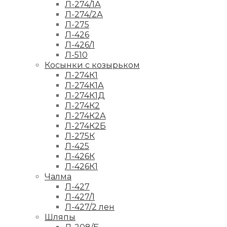
Л-274/1А
Л-274/2А
Л-275
Л-426
Л-426/1
Л-510
Косынки с козырьком
Л-274К1
Л-274К1А
Л-274К1Д
Л-274К2
Л-274К2А
Л-274К2Б
Л-275К
Л-425
Л-426К
Л-426К1
Чалма
Л-427
Л-427/1
Л-427/2 лен
Шляпы