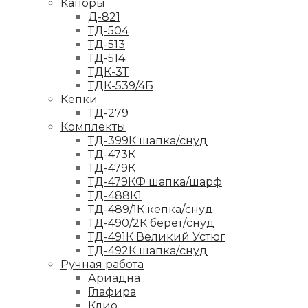
Капоры
Д-821
ТД-504
ТД-513
ТД-514
ТДК-3Т
ТДК-539/4Б
Кепки
ТД-279
Комплекты
ТД-399К шапка/снуд
ТД-473К
ТД-479К
ТД-479КФ шапка/шарф
ТД-488К1
ТД-489/1К кепка/снуд
ТД-490/2К берет/снуд
ТД-491К Великий Устюг
ТД-492К шапка/снуд
Ручная работа
Ариадна
Глафира
Клио