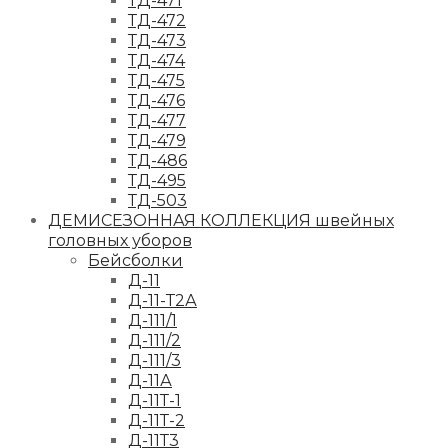
ТД-471
ТД-472
ТД-473
ТД-474
ТД-475
ТД-476
ТД-477
ТД-479
ТД-486
ТД-495
ТД-503
ДЕМИСЕЗОННАЯ КОЛЛЕКЦИЯ швейных
головных уборов
Бейсболки
Д-11
Д-11-Т2А
Д-111/1
Д-111/2
Д-111/3
Д-11А
Д-11Т-1
Д-11Т-2
Д-11Т3