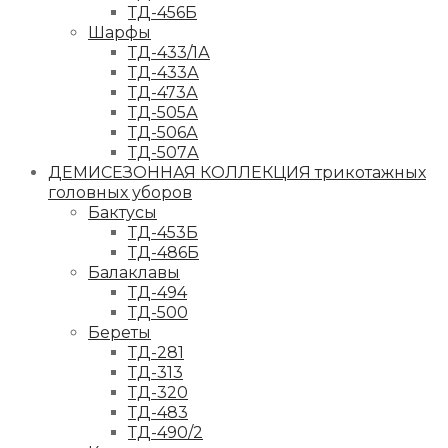
ТД-456Б
Шарфы
ТД-433/1А
ТД-433А
ТД-473А
ТД-505А
ТД-506А
ТД-507А
ДЕМИСЕЗОННАЯ КОЛЛЕКЦИЯ трикотажных
головных уборов
Бактусы
ТД-453Б
ТД-486Б
Балаклавы
ТД-494
ТД-500
Береты
ТД-281
ТД-313
ТД-320
ТД-483
ТД-490/2