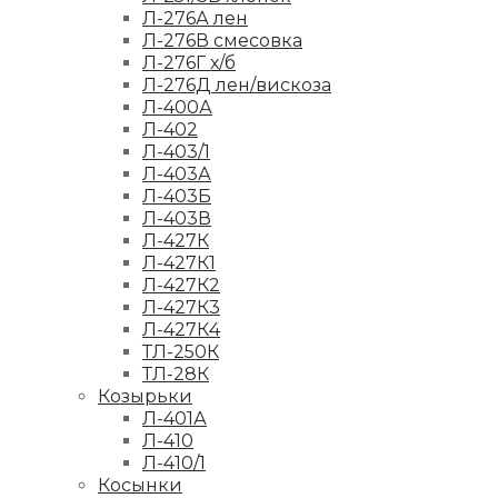
Л-276А лен
Л-276В смесовка
Л-276Г х/б
Л-276Д лен/вискоза
Л-400А
Л-402
Л-403/1
Л-403А
Л-403Б
Л-403В
Л-427К
Л-427К1
Л-427К2
Л-427К3
Л-427К4
ТЛ-250К
ТЛ-28К
Козырьки
Л-401А
Л-410
Л-410/1
Косынки