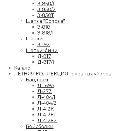
З-850/1
З-850/2
З-850Т
Шапка "Боярка"
З-818
З-818/1
Шапки
З-192
Шапки-бини
Д-817
Д-817/1
Каталог
ЛЕТНЯЯ КОЛЛЕКЦИЯ головных уборов
Банданы
Л-189А
Л-273
Л-404/1
Л-404/2
Л-412К
Л-412К1
Л-412К2
Бейсболки