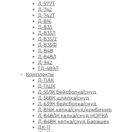
Д-577Т
Д-742
Д-742Т
Д-816
Д-835
Д-835/1
Д-835/2
Д-835Ф
Д-848
Д-848/1
Д-942
ТД-489/1
Комплекты
Д-11АК
Д-11ШК
Д-559К бейсболка/снуд
Д-568К шляпка/снуд
Д-639К бейсболка/снуд
Д-816К кепка/снуд/комбинир
Д-848/1К кепка/снуд НОРКА
Д-848К кепка/снуд Барашек
ДК-11