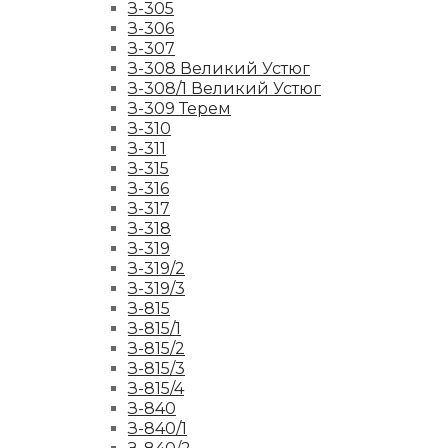
З-305
З-306
З-307
З-308 Великий Устюг
З-308/1 Великий Устюг
З-309 Терем
З-310
З-311
З-315
З-316
З-317
З-318
З-319
З-319/2
З-319/3
З-815
З-815/1
З-815/2
З-815/3
З-815/4
З-840
З-840/1