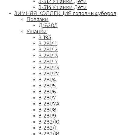
З-312 Ушанки Дети
З-314 Ушанки Дети
ЗИМНЯЯ КОЛЛЕКЦИЯ головных уборов
Повязки
Д-820/1
Ушанки
З-193
З-281/11
З-281/12
З-281/13
З-281/17
З-281/23
З-281/27
З-281/4
З-281/5
З-281/6
З-281/7
З-281/7А
З-281/8
З-281/9
З-282/10
З-282/11
З-282/18