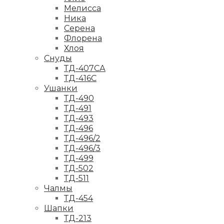
Мелисса
Ника
Серена
Флорена
Хлоя
Снуды
ТД-407СА
ТД-416С
Ушанки
ТД-490
ТД-491
ТД-493
ТД-496
ТД-496/2
ТД-496/3
ТД-499
ТД-502
ТД-511
Чалмы
ТД-454
Шапки
ТД-213