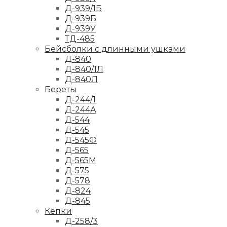
Д-939/1Б
Д-939Б
Д-939У
ТД-485
Бейсболки с длинными ушками
Д-840
Д-840/1Л
Д-840Л
Береты
Д-244/1
Д-244А
Д-544
Д-545
Д-545Ф
Д-565
Д-565М
Д-575
Д-578
Д-824
Д-845
Кепки
Д-258/3