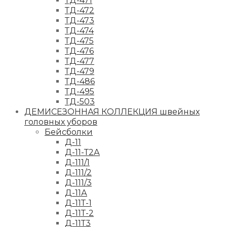
ТД-471
ТД-472
ТД-473
ТД-474
ТД-475
ТД-476
ТД-477
ТД-479
ТД-486
ТД-495
ТД-503
ДЕМИСЕЗОННАЯ КОЛЛЕКЦИЯ швейных
головных уборов
Бейсболки
Д-11
Д-11-Т2А
Д-111/1
Д-111/2
Д-111/3
Д-11А
Д-11Т-1
Д-11Т-2
Д-11Т3