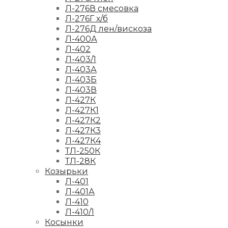
Л-276В смесовка
Л-276Г х/б
Л-276Д лен/вискоза
Л-400А
Л-402
Л-403/1
Л-403А
Л-403Б
Л-403В
Л-427К
Л-427К1
Л-427К2
Л-427К3
Л-427К4
ТЛ-250К
ТЛ-28К
Козырьки
Л-401
Л-401А
Л-410
Л-410/1
Косынки