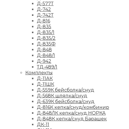
Д-577Т
Д-742
Д-742Т
Д-816
Д-835
Д-835/1
Д-835/2
Д-835Ф
Д-848
Д-848/1
Д-942
ТД-489/1
Комплекты
Д-11АК
Д-11ШК
Д-559К бейсболка/снуд
Д-568К шляпка/снуд
Д-639К бейсболка/снуд
Д-816К кепка/снуд/комбинир
Д-848/1К кепка/снуд НОРКА
Д-848К кепка/снуд Барашек
ДК-11