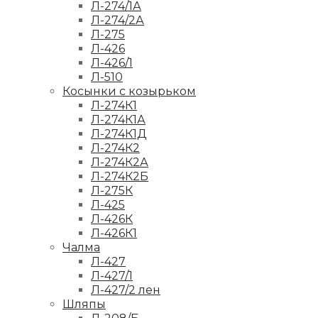
Л-274/1А
Л-274/2А
Л-275
Л-426
Л-426/1
Л-510
Косынки с козырьком
Л-274К1
Л-274К1А
Л-274К1Д
Л-274К2
Л-274К2А
Л-274К2Б
Л-275К
Л-425
Л-426К
Л-426К1
Чалма
Л-427
Л-427/1
Л-427/2 лен
Шляпы