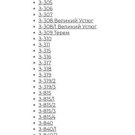
З-305
З-306
З-307
З-308 Великий Устюг
З-308/1 Великий Устюг
З-309 Терем
З-310
З-311
З-315
З-316
З-317
З-318
З-319
З-319/2
З-319/3
З-815
З-815/1
З-815/2
З-815/3
З-815/4
З-840
З-840/1