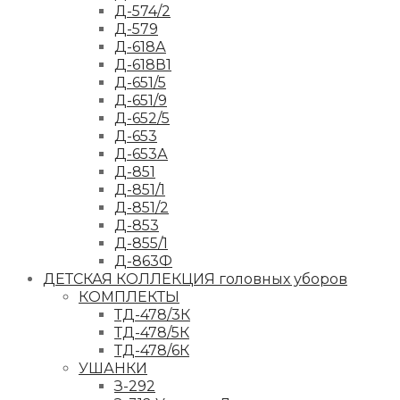
Д-574/2
Д-579
Д-618А
Д-618В1
Д-651/5
Д-651/9
Д-652/5
Д-653
Д-653А
Д-851
Д-851/1
Д-851/2
Д-853
Д-855/1
Д-863Ф
ДЕТСКАЯ КОЛЛЕКЦИЯ головных уборов
КОМПЛЕКТЫ
ТД-478/3К
ТД-478/5К
ТД-478/6К
УШАНКИ
З-292