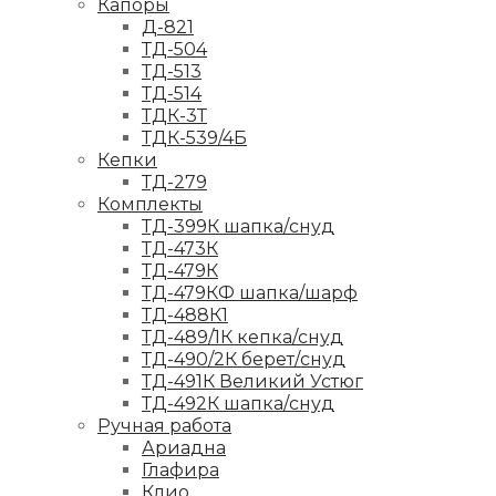
Капоры
Д-821
ТД-504
ТД-513
ТД-514
ТДК-3Т
ТДК-539/4Б
Кепки
ТД-279
Комплекты
ТД-399К шапка/снуд
ТД-473К
ТД-479К
ТД-479КФ шапка/шарф
ТД-488К1
ТД-489/1К кепка/снуд
ТД-490/2К берет/снуд
ТД-491К Великий Устюг
ТД-492К шапка/снуд
Ручная работа
Ариадна
Глафира
Клио