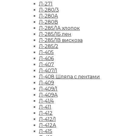
Л-271
Л-280/3
Л-280А
Л-280В
Л-285/1А хлопок
Л-285/1Б лен
Л-285/1В вискоза
Л-285/2
Л-405
Л-406
Л-407
Л-407/1
Л-408 Шляпа с лентами
Л-409
Л-409/1
Л-409А
Л-41/4
Л-411
Л-412
Л-412/1
Л-412А
Л-415