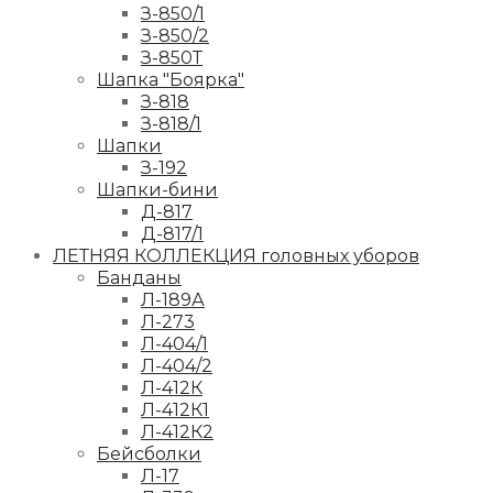
З-850/1
З-850/2
З-850Т
Шапка "Боярка"
З-818
З-818/1
Шапки
З-192
Шапки-бини
Д-817
Д-817/1
ЛЕТНЯЯ КОЛЛЕКЦИЯ головных уборов
Банданы
Л-189А
Л-273
Л-404/1
Л-404/2
Л-412К
Л-412К1
Л-412К2
Бейсболки
Л-17