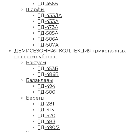
ТД-456Б
Шарфы
ТД-433/1А
ТД-433А
ТД-473А
ТД-505А
ТД-506А
ТД-507А
ДЕМИСЕЗОННАЯ КОЛЛЕКЦИЯ трикотажных
головных уборов
Бактусы
ТД-453Б
ТД-486Б
Балаклавы
ТД-494
ТД-500
Береты
ТД-281
ТД-313
ТД-320
ТД-483
ТД-490/2