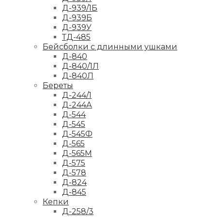
Д-939/1Б
Д-939Б
Д-939У
ТД-485
Бейсболки с длинными ушками
Д-840
Д-840/1Л
Д-840Л
Береты
Д-244/1
Д-244А
Д-544
Д-545
Д-545Ф
Д-565
Д-565М
Д-575
Д-578
Д-824
Д-845
Кепки
Д-258/3