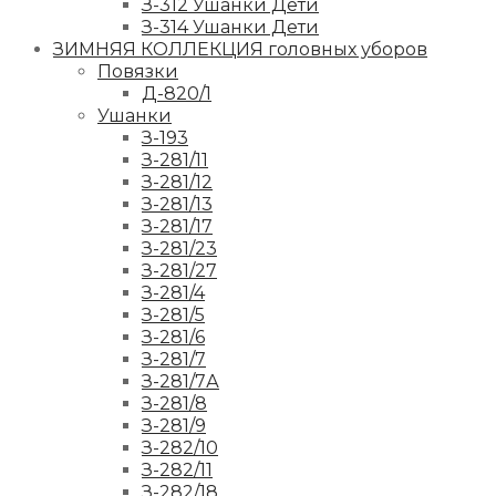
З-312 Ушанки Дети
З-314 Ушанки Дети
ЗИМНЯЯ КОЛЛЕКЦИЯ головных уборов
Повязки
Д-820/1
Ушанки
З-193
З-281/11
З-281/12
З-281/13
З-281/17
З-281/23
З-281/27
З-281/4
З-281/5
З-281/6
З-281/7
З-281/7А
З-281/8
З-281/9
З-282/10
З-282/11
З-282/18