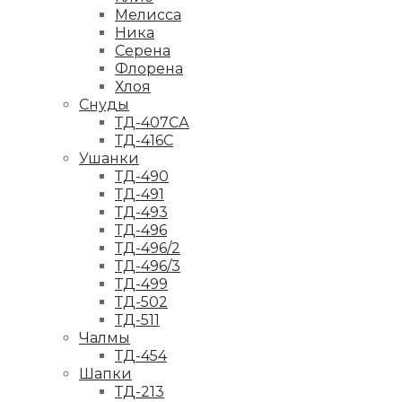
Мелисса
Ника
Серена
Флорена
Хлоя
Снуды
ТД-407СА
ТД-416С
Ушанки
ТД-490
ТД-491
ТД-493
ТД-496
ТД-496/2
ТД-496/3
ТД-499
ТД-502
ТД-511
Чалмы
ТД-454
Шапки
ТД-213