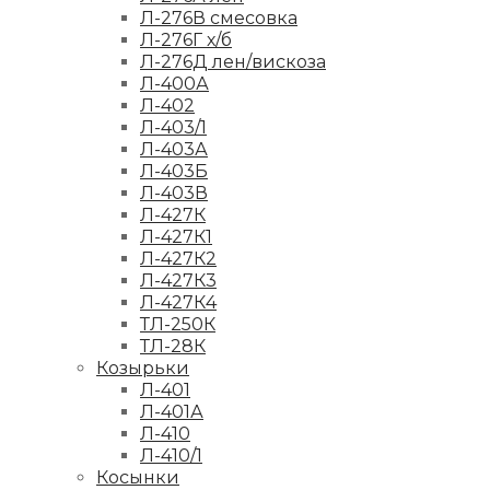
Л-276В смесовка
Л-276Г х/б
Л-276Д лен/вискоза
Л-400А
Л-402
Л-403/1
Л-403А
Л-403Б
Л-403В
Л-427К
Л-427К1
Л-427К2
Л-427К3
Л-427К4
ТЛ-250К
ТЛ-28К
Козырьки
Л-401
Л-401А
Л-410
Л-410/1
Косынки