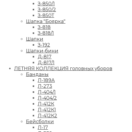
З-850/1
З-850/2
З-850Т
Шапка "Боярка"
З-818
З-818/1
Шапки
З-192
Шапки-бини
Д-817
Д-817/1
ЛЕТНЯЯ КОЛЛЕКЦИЯ головных уборов
Банданы
Л-189А
Л-273
Л-404/1
Л-404/2
Л-412К
Л-412К1
Л-412К2
Бейсболки
Л-17