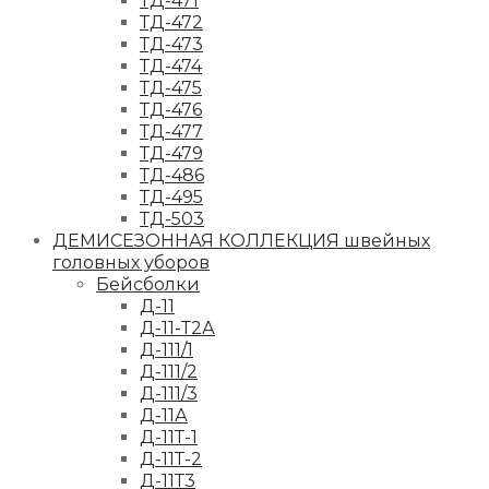
ТД-471
ТД-472
ТД-473
ТД-474
ТД-475
ТД-476
ТД-477
ТД-479
ТД-486
ТД-495
ТД-503
ДЕМИСЕЗОННАЯ КОЛЛЕКЦИЯ швейных
головных уборов
Бейсболки
Д-11
Д-11-Т2А
Д-111/1
Д-111/2
Д-111/3
Д-11А
Д-11Т-1
Д-11Т-2
Д-11Т3