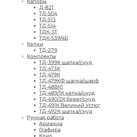
Капоры
Д-821
ТД-504
ТД-513
ТД-514
ТДК-3Т
ТДК-539/4Б
Кепки
ТД-279
Комплекты
ТД-399К шапка/снуд
ТД-473К
ТД-479К
ТД-479КФ шапка/шарф
ТД-488К1
ТД-489/1К кепка/снуд
ТД-490/2К берет/снуд
ТД-491К Великий Устюг
ТД-492К шапка/снуд
Ручная работа
Ариадна
Глафира
Клио