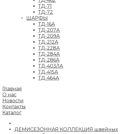
ТД-462
ТД-71
ТД-72
ШАРФЫ
ТД-16А
ТД-207А
ТД-209А
ТД-212А
ТД-228А
ТД-284А
ТД-286А
ТД-403/1А
ТД-415А
ТД-464А
Главная
О нас
Новости
Контакты
Каталог
ДЕМИСЕЗОННАЯ КОЛЛЕКЦИЯ швейных