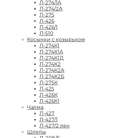
Л-274/1А
Л-274/2А
Л-275
Л-426
Л-426/1
Л-510
Косынки с козырьком
Л-274К1
Л-274К1А
Л-274К1Д
Л-274К2
Л-274К2А
Л-274К2Б
Л-275К
Л-425
Л-426К
Л-426К1
Чалма
Л-427
Л-427/1
Л-427/2 лен
Шляпы