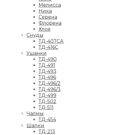
Мелисса
Ника
Серена
Флорена
Хлоя
Снуды
ТД-407СА
ТД-416С
Ушанки
ТД-490
ТД-491
ТД-493
ТД-496
ТД-496/2
ТД-496/3
ТД-499
ТД-502
ТД-511
Чалмы
ТД-454
Шапки
ТД-213