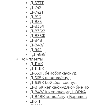
Д-577Т
Д-742
Д-742Т
Д-816
Д-835
Д-835/1
Д-835/2
Д-835Ф
Д-848
Д-848/1
Д-942
ТД-489/1
Комплекты
Д-11АК
Д-11ШК
Д-559К бейсболка/снуд
Д-568К шляпка/снуд
Д-639К бейсболка/снуд
Д-816К кепка/снуд/комбинир
Д-848/1К кепка/снуд НОРКА
Д-848К кепка/снуд Барашек
ДК-11