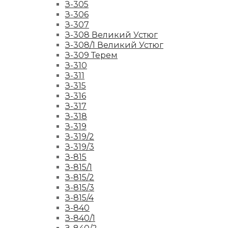
З-305
З-306
З-307
З-308 Великий Устюг
З-308/1 Великий Устюг
З-309 Терем
З-310
З-311
З-315
З-316
З-317
З-318
З-319
З-319/2
З-319/3
З-815
З-815/1
З-815/2
З-815/3
З-815/4
З-840
З-840/1