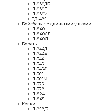
Д-939/1Б
Д-939Б
Д-939У
ТД-485
Бейсболки с длинными ушками
Д-840
Д-840/1Л
Д-840Л
Береты
Д-244/1
Д-244А
Д-544
Д-545
Д-545Ф
Д-565
Д-565М
Д-575
Д-578
Д-824
Д-845
Кепки
Д-258/3