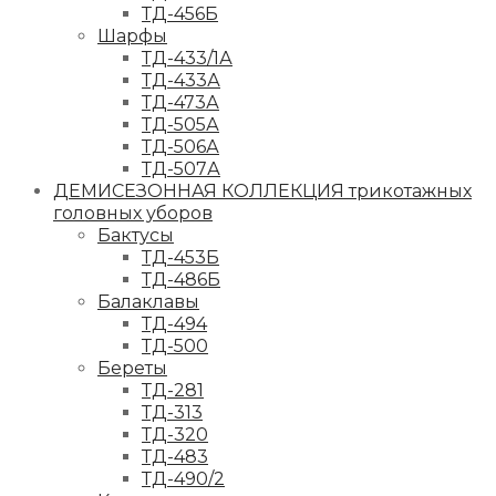
ТД-456Б
Шарфы
ТД-433/1А
ТД-433А
ТД-473А
ТД-505А
ТД-506А
ТД-507А
ДЕМИСЕЗОННАЯ КОЛЛЕКЦИЯ трикотажных
головных уборов
Бактусы
ТД-453Б
ТД-486Б
Балаклавы
ТД-494
ТД-500
Береты
ТД-281
ТД-313
ТД-320
ТД-483
ТД-490/2