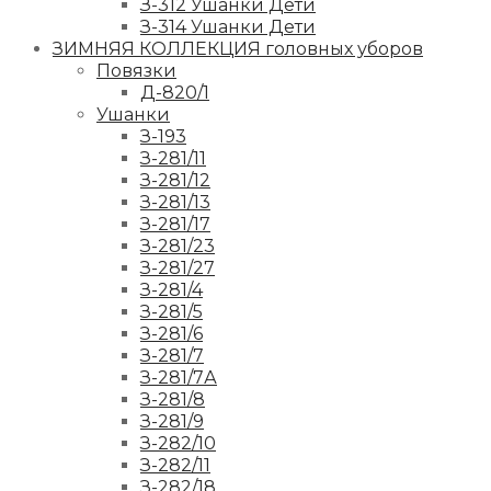
З-312 Ушанки Дети
З-314 Ушанки Дети
ЗИМНЯЯ КОЛЛЕКЦИЯ головных уборов
Повязки
Д-820/1
Ушанки
З-193
З-281/11
З-281/12
З-281/13
З-281/17
З-281/23
З-281/27
З-281/4
З-281/5
З-281/6
З-281/7
З-281/7А
З-281/8
З-281/9
З-282/10
З-282/11
З-282/18