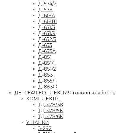
Д-574/2
Д-579
Д-618А
Д-618В1
Д-651/5
Д-651/9
Д-652/5
Д-653
Д-653А
Д-851
Д-851/1
Д-851/2
Д-853
Д-855/1
Д-863Ф
ДЕТСКАЯ КОЛЛЕКЦИЯ головных уборов
КОМПЛЕКТЫ
ТД-478/3К
ТД-478/5К
ТД-478/6К
УШАНКИ
З-292