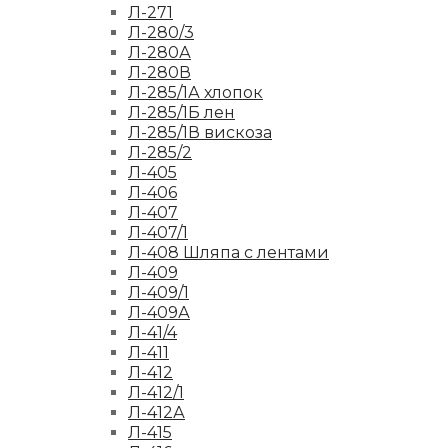
Л-271
Л-280/3
Л-280А
Л-280В
Л-285/1А хлопок
Л-285/1Б лен
Л-285/1В вискоза
Л-285/2
Л-405
Л-406
Л-407
Л-407/1
Л-408 Шляпа с лентами
Л-409
Л-409/1
Л-409А
Л-41/4
Л-411
Л-412
Л-412/1
Л-412А
Л-415