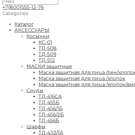
+7(800)555-12-76
Categories
Каталог
АКСЕССУАРЫ
Косынки
КС-01
ТД-508
ТД-509
ТД-512
МАСКИ защитные
Маска защитная для лица /лен/хлопо
Маска защитная для лица /хлопок
Маска защитная для лица /хлопок/ви
Снуды
ТД-416СА
ТД-455Б
ТД-456/1Б
ТД-456/2Б
ТД-456Б
Шарфы
ТД-433/1А