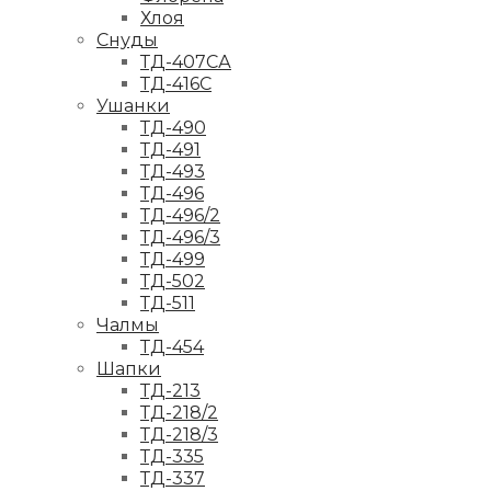
Хлоя
Снуды
ТД-407СА
ТД-416С
Ушанки
ТД-490
ТД-491
ТД-493
ТД-496
ТД-496/2
ТД-496/3
ТД-499
ТД-502
ТД-511
Чалмы
ТД-454
Шапки
ТД-213
ТД-218/2
ТД-218/3
ТД-335
ТД-337