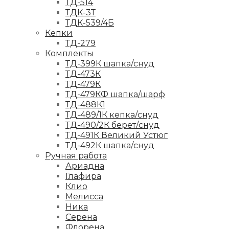
ТД-514
ТДК-3Т
ТДК-539/4Б
Кепки
ТД-279
Комплекты
ТД-399К шапка/снуд
ТД-473К
ТД-479К
ТД-479КФ шапка/шарф
ТД-488К1
ТД-489/1К кепка/снуд
ТД-490/2К берет/снуд
ТД-491К Великий Устюг
ТД-492К шапка/снуд
Ручная работа
Ариадна
Глафира
Клио
Мелисса
Ника
Серена
Флорена