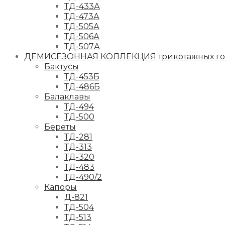
ТД-433А
ТД-473А
ТД-505А
ТД-506А
ТД-507А
ДЕМИСЕЗОННАЯ КОЛЛЕКЦИЯ трикотажных гол
Бактусы
ТД-453Б
ТД-486Б
Балаклавы
ТД-494
ТД-500
Береты
ТД-281
ТД-313
ТД-320
ТД-483
ТД-490/2
Капоры
Д-821
ТД-504
ТД-513