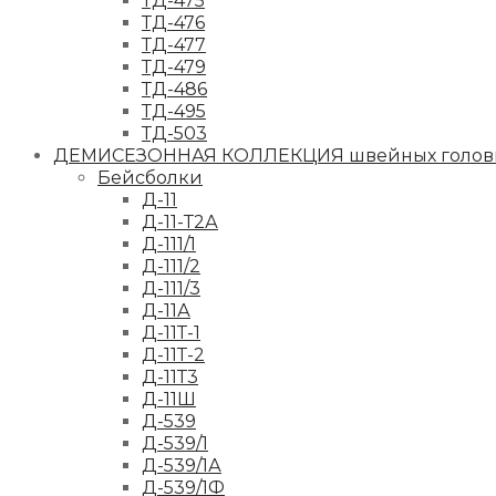
ТД-475
ТД-476
ТД-477
ТД-479
ТД-486
ТД-495
ТД-503
ДЕМИСЕЗОННАЯ КОЛЛЕКЦИЯ швейных головн
Бейсболки
Д-11
Д-11-Т2А
Д-111/1
Д-111/2
Д-111/3
Д-11А
Д-11Т-1
Д-11Т-2
Д-11Т3
Д-11Ш
Д-539
Д-539/1
Д-539/1А
Д-539/1Ф