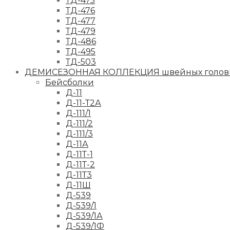
ТД-475
ТД-476
ТД-477
ТД-479
ТД-486
ТД-495
ТД-503
ДЕМИСЕЗОННАЯ КОЛЛЕКЦИЯ швейных головн
Бейсболки
Д-11
Д-11-Т2А
Д-111/1
Д-111/2
Д-111/3
Д-11А
Д-11Т-1
Д-11Т-2
Д-11Т3
Д-11Ш
Д-539
Д-539/1
Д-539/1А
Д-539/1Ф