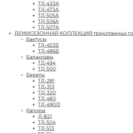
ТД-433А
ТД-473А
ТД-505А
ТД-506А
ТД-507А
ДЕМИСЕЗОННАЯ КОЛЛЕКЦИЯ трикотажных гол
Бактусы
ТД-453Б
ТД-486Б
Балаклавы
ТД-494
ТД-500
Береты
ТД-281
ТД-313
ТД-320
ТД-483
ТД-490/2
Капоры
Д-821
ТД-504
ТД-513