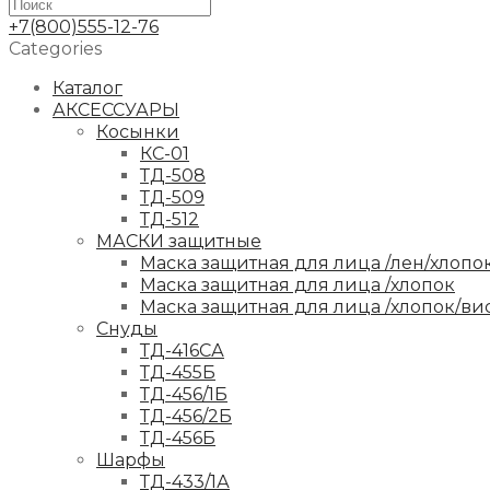
+7(800)555-12-76
Categories
Каталог
АКСЕССУАРЫ
Косынки
КС-01
ТД-508
ТД-509
ТД-512
МАСКИ защитные
Маска защитная для лица /лен/хлопо
Маска защитная для лица /хлопок
Маска защитная для лица /хлопок/ви
Снуды
ТД-416СА
ТД-455Б
ТД-456/1Б
ТД-456/2Б
ТД-456Б
Шарфы
ТД-433/1А