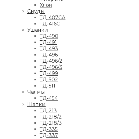
Хлоя
Снуды
ТД-407СА
ТД-416С
Ушанки
ТД-490
ТД-491
ТД-493
ТД-496
ТД-496/2
ТД-496/3
ТД-499
ТД-502
ТД-511
Чалмы
ТД-454
Шапки
ТД-213
ТД-218/2
ТД-218/3
ТД-335
ТД-337