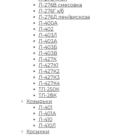
Л-276В смесовка
Л-276Г х/б
Л-276Д лен/вискоза
Л-400А
Л-402
Л-403/1
Л-403А
Л-403Б
Л-403В
Л-427К
Л-427К1
Л-427К2
Л-427К3
Л-427К4
ТЛ-250К
ТЛ-28К
Козырьки
Л-401
Л-401А
Л-410
Л-410/1
Косынки