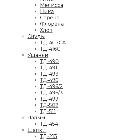
Мелисса
Ника
Серена
Флорена
Хлоя
Снуды
ТД-407СА
ТД-416С
Ушанки
ТД-490
ТД-491
ТД-493
ТД-496
ТД-496/2
ТД-496/3
ТД-499
ТД-502
ТД-511
Чалмы
ТД-454
Шапки
ТД-213