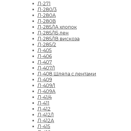
Л-271
Л-280/3
Л-280А
Л-280В
Л-285/1А хлопок
Л-285/1Б лен
Л-285/1В вискоза
Л-285/2
Л-405
Л-406
Л-407
Л-407/1
Л-408 Шляпа с лентами
Л-409
Л-409/1
Л-409А
Л-41/4
Л-411
Л-412
Л-412/1
Л-412А
Л-415