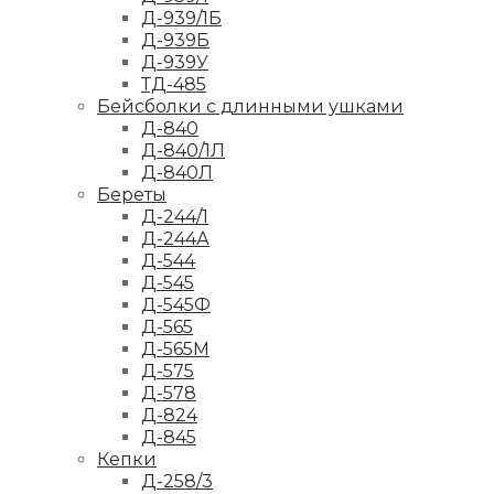
Д-939/1Б
Д-939Б
Д-939У
ТД-485
Бейсболки с длинными ушками
Д-840
Д-840/1Л
Д-840Л
Береты
Д-244/1
Д-244А
Д-544
Д-545
Д-545Ф
Д-565
Д-565М
Д-575
Д-578
Д-824
Д-845
Кепки
Д-258/3