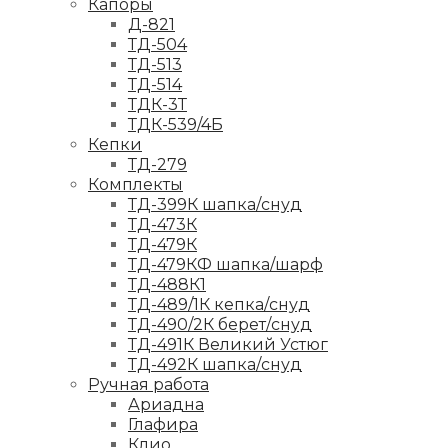
Капоры
Д-821
ТД-504
ТД-513
ТД-514
ТДК-3Т
ТДК-539/4Б
Кепки
ТД-279
Комплекты
ТД-399К шапка/снуд
ТД-473К
ТД-479К
ТД-479КФ шапка/шарф
ТД-488К1
ТД-489/1К кепка/снуд
ТД-490/2К берет/снуд
ТД-491К Великий Устюг
ТД-492К шапка/снуд
Ручная работа
Ариадна
Глафира
Клио