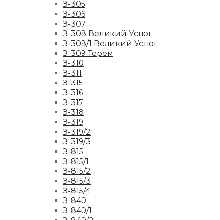
З-305
З-306
З-307
З-308 Великий Устюг
З-308/1 Великий Устюг
З-309 Терем
З-310
З-311
З-315
З-316
З-317
З-318
З-319
З-319/2
З-319/3
З-815
З-815/1
З-815/2
З-815/3
З-815/4
З-840
З-840/1