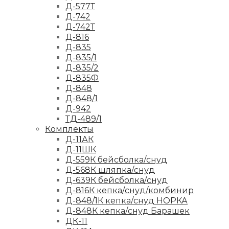
Д-577Т
Д-742
Д-742Т
Д-816
Д-835
Д-835/1
Д-835/2
Д-835Ф
Д-848
Д-848/1
Д-942
ТД-489/1
Комплекты
Д-11АК
Д-11ШК
Д-559К бейсболка/снуд
Д-568К шляпка/снуд
Д-639К бейсболка/снуд
Д-816К кепка/снуд/комбинир
Д-848/1К кепка/снуд НОРКА
Д-848К кепка/снуд Барашек
ДК-11