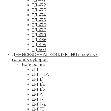
ТД-471
ТД-472
ТД-473
ТД-474
ТД-475
ТД-476
ТД-477
ТД-479
ТД-486
ТД-495
ТД-503
ДЕМИСЕЗОННАЯ КОЛЛЕКЦИЯ швейных
головных уборов
Бейсболки
Д-11
Д-11-Т2А
Д-111/1
Д-111/2
Д-111/3
Д-11А
Д-11Т-1
Д-11Т-2
Д-11Т3