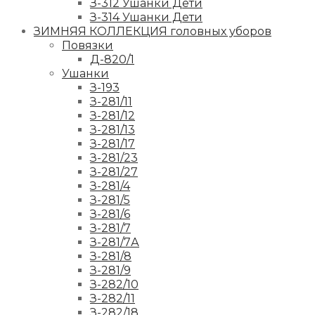
З-312 Ушанки Дети
З-314 Ушанки Дети
ЗИМНЯЯ КОЛЛЕКЦИЯ головных уборов
Повязки
Д-820/1
Ушанки
З-193
З-281/11
З-281/12
З-281/13
З-281/17
З-281/23
З-281/27
З-281/4
З-281/5
З-281/6
З-281/7
З-281/7А
З-281/8
З-281/9
З-282/10
З-282/11
З-282/18