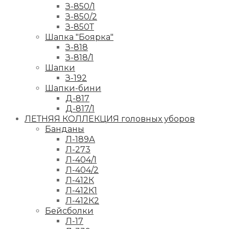
З-850/1
З-850/2
З-850Т
Шапка "Боярка"
З-818
З-818/1
Шапки
З-192
Шапки-бини
Д-817
Д-817/1
ЛЕТНЯЯ КОЛЛЕКЦИЯ головных уборов
Банданы
Л-189А
Л-273
Л-404/1
Л-404/2
Л-412К
Л-412К1
Л-412К2
Бейсболки
Л-17