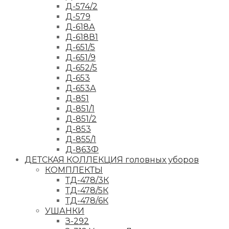
Д-574/2
Д-579
Д-618А
Д-618В1
Д-651/5
Д-651/9
Д-652/5
Д-653
Д-653А
Д-851
Д-851/1
Д-851/2
Д-853
Д-855/1
Д-863Ф
ДЕТСКАЯ КОЛЛЕКЦИЯ головных уборов
КОМПЛЕКТЫ
ТД-478/3К
ТД-478/5К
ТД-478/6К
УШАНКИ
З-292