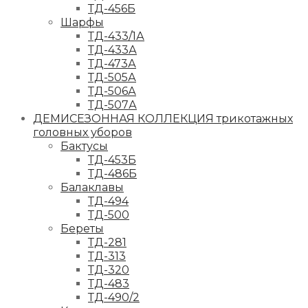
ТД-456Б
Шарфы
ТД-433/1А
ТД-433А
ТД-473А
ТД-505А
ТД-506А
ТД-507А
ДЕМИСЕЗОННАЯ КОЛЛЕКЦИЯ трикотажных
головных уборов
Бактусы
ТД-453Б
ТД-486Б
Балаклавы
ТД-494
ТД-500
Береты
ТД-281
ТД-313
ТД-320
ТД-483
ТД-490/2