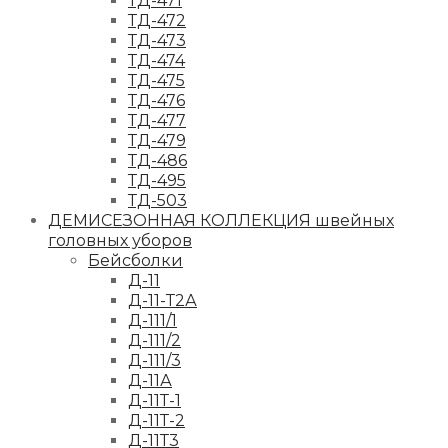
ТД-471
ТД-472
ТД-473
ТД-474
ТД-475
ТД-476
ТД-477
ТД-479
ТД-486
ТД-495
ТД-503
ДЕМИСЕЗОННАЯ КОЛЛЕКЦИЯ швейных
головных уборов
Бейсболки
Д-11
Д-11-Т2А
Д-111/1
Д-111/2
Д-111/3
Д-11А
Д-11Т-1
Д-11Т-2
Д-11Т3