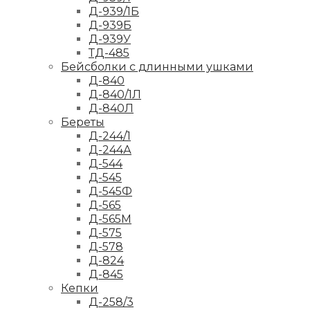
Д-939/1Б
Д-939Б
Д-939У
ТД-485
Бейсболки с длинными ушками
Д-840
Д-840/1Л
Д-840Л
Береты
Д-244/1
Д-244А
Д-544
Д-545
Д-545Ф
Д-565
Д-565М
Д-575
Д-578
Д-824
Д-845
Кепки
Д-258/3