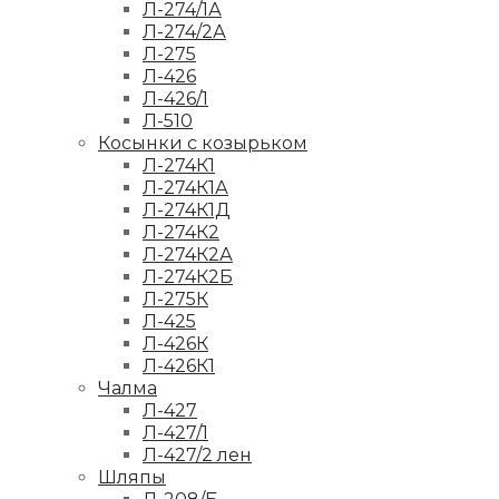
Л-274/1А
Л-274/2А
Л-275
Л-426
Л-426/1
Л-510
Косынки с козырьком
Л-274К1
Л-274К1А
Л-274К1Д
Л-274К2
Л-274К2А
Л-274К2Б
Л-275К
Л-425
Л-426К
Л-426К1
Чалма
Л-427
Л-427/1
Л-427/2 лен
Шляпы