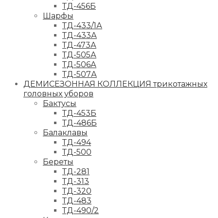
ТД-456Б
Шарфы
ТД-433/1А
ТД-433А
ТД-473А
ТД-505А
ТД-506А
ТД-507А
ДЕМИСЕЗОННАЯ КОЛЛЕКЦИЯ трикотажных
головных уборов
Бактусы
ТД-453Б
ТД-486Б
Балаклавы
ТД-494
ТД-500
Береты
ТД-281
ТД-313
ТД-320
ТД-483
ТД-490/2