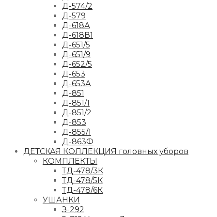
Д-574/2
Д-579
Д-618А
Д-618В1
Д-651/5
Д-651/9
Д-652/5
Д-653
Д-653А
Д-851
Д-851/1
Д-851/2
Д-853
Д-855/1
Д-863Ф
ДЕТСКАЯ КОЛЛЕКЦИЯ головных уборов
КОМПЛЕКТЫ
ТД-478/3К
ТД-478/5К
ТД-478/6К
УШАНКИ
З-292