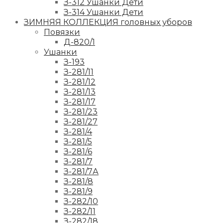
З-312 Ушанки Дети
З-314 Ушанки Дети
ЗИМНЯЯ КОЛЛЕКЦИЯ головных уборов
Повязки
Д-820/1
Ушанки
З-193
З-281/11
З-281/12
З-281/13
З-281/17
З-281/23
З-281/27
З-281/4
З-281/5
З-281/6
З-281/7
З-281/7А
З-281/8
З-281/9
З-282/10
З-282/11
З-282/18