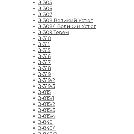
З-305
З-306
З-307
З-308 Великий Устюг
З-308/1 Великий Устюг
З-309 Терем
З-310
З-311
З-315
З-316
З-317
З-318
З-319
З-319/2
З-319/3
З-815
З-815/1
З-815/2
З-815/3
З-815/4
З-840
З-840/1