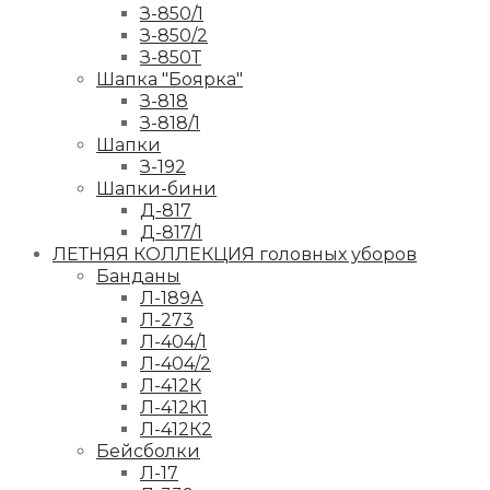
З-850/1
З-850/2
З-850Т
Шапка "Боярка"
З-818
З-818/1
Шапки
З-192
Шапки-бини
Д-817
Д-817/1
ЛЕТНЯЯ КОЛЛЕКЦИЯ головных уборов
Банданы
Л-189А
Л-273
Л-404/1
Л-404/2
Л-412К
Л-412К1
Л-412К2
Бейсболки
Л-17