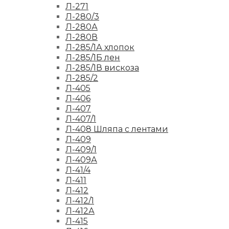
Л-271
Л-280/3
Л-280А
Л-280В
Л-285/1А хлопок
Л-285/1Б лен
Л-285/1В вискоза
Л-285/2
Л-405
Л-406
Л-407
Л-407/1
Л-408 Шляпа с лентами
Л-409
Л-409/1
Л-409А
Л-41/4
Л-411
Л-412
Л-412/1
Л-412А
Л-415