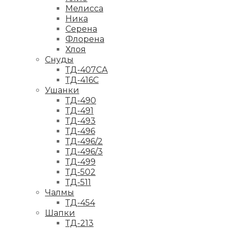
Мелисса
Ника
Серена
Флорена
Хлоя
Снуды
ТД-407СА
ТД-416С
Ушанки
ТД-490
ТД-491
ТД-493
ТД-496
ТД-496/2
ТД-496/3
ТД-499
ТД-502
ТД-511
Чалмы
ТД-454
Шапки
ТД-213