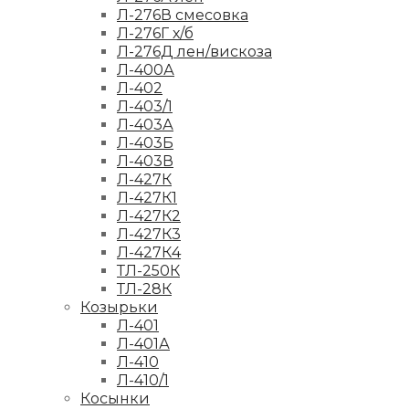
Л-276В смесовка
Л-276Г х/б
Л-276Д лен/вискоза
Л-400А
Л-402
Л-403/1
Л-403А
Л-403Б
Л-403В
Л-427К
Л-427К1
Л-427К2
Л-427К3
Л-427К4
ТЛ-250К
ТЛ-28К
Козырьки
Л-401
Л-401А
Л-410
Л-410/1
Косынки