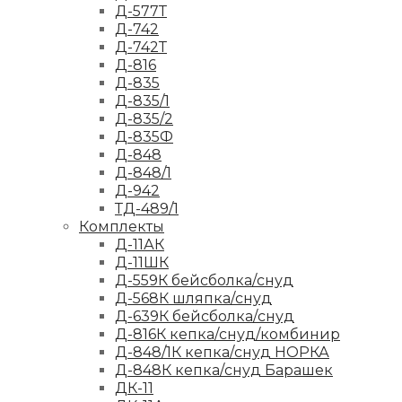
Д-577Т
Д-742
Д-742Т
Д-816
Д-835
Д-835/1
Д-835/2
Д-835Ф
Д-848
Д-848/1
Д-942
ТД-489/1
Комплекты
Д-11АК
Д-11ШК
Д-559К бейсболка/снуд
Д-568К шляпка/снуд
Д-639К бейсболка/снуд
Д-816К кепка/снуд/комбинир
Д-848/1К кепка/снуд НОРКА
Д-848К кепка/снуд Барашек
ДК-11