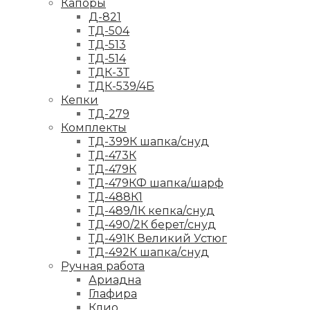
Капоры
Д-821
ТД-504
ТД-513
ТД-514
ТДК-3Т
ТДК-539/4Б
Кепки
ТД-279
Комплекты
ТД-399К шапка/снуд
ТД-473К
ТД-479К
ТД-479КФ шапка/шарф
ТД-488К1
ТД-489/1К кепка/снуд
ТД-490/2К берет/снуд
ТД-491К Великий Устюг
ТД-492К шапка/снуд
Ручная работа
Ариадна
Глафира
Клио