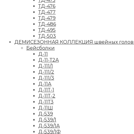
ТД-475
ТД-476
ТД-477
ТД-479
ТД-486
ТД-495
ТД-503
ДЕМИСЕЗОННАЯ КОЛЛЕКЦИЯ швейных головн
Бейсболки
Д-11
Д-11-Т2А
Д-111/1
Д-111/2
Д-111/3
Д-11А
Д-11Т-1
Д-11Т-2
Д-11Т3
Д-11Ш
Д-539
Д-539/1
Д-539/1А
Д-539/1Ф