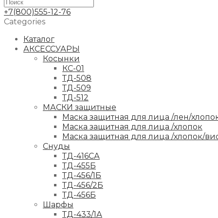
+7(800)555-12-76
Categories
Каталог
АКСЕССУАРЫ
Косынки
КС-01
ТД-508
ТД-509
ТД-512
МАСКИ защитные
Маска защитная для лица /лен/хлопо
Маска защитная для лица /хлопок
Маска защитная для лица /хлопок/ви
Снуды
ТД-416СА
ТД-455Б
ТД-456/1Б
ТД-456/2Б
ТД-456Б
Шарфы
ТД-433/1А