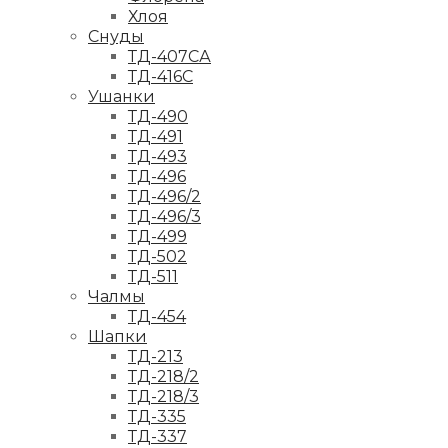
Хлоя
Снуды
ТД-407СА
ТД-416С
Ушанки
ТД-490
ТД-491
ТД-493
ТД-496
ТД-496/2
ТД-496/3
ТД-499
ТД-502
ТД-511
Чалмы
ТД-454
Шапки
ТД-213
ТД-218/2
ТД-218/3
ТД-335
ТД-337