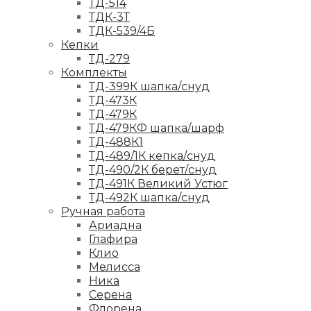
ТД-514
ТДК-3Т
ТДК-539/4Б
Кепки
ТД-279
Комплекты
ТД-399К шапка/снуд
ТД-473К
ТД-479К
ТД-479КФ шапка/шарф
ТД-488К1
ТД-489/1К кепка/снуд
ТД-490/2К берет/снуд
ТД-491К Великий Устюг
ТД-492К шапка/снуд
Ручная работа
Ариадна
Глафира
Клио
Мелисса
Ника
Серена
Флорена