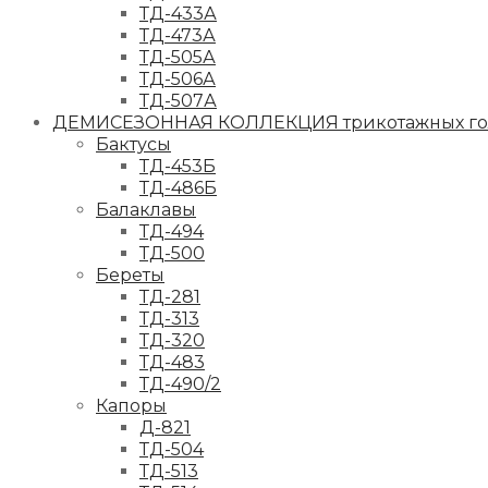
ТД-433А
ТД-473А
ТД-505А
ТД-506А
ТД-507А
ДЕМИСЕЗОННАЯ КОЛЛЕКЦИЯ трикотажных гол
Бактусы
ТД-453Б
ТД-486Б
Балаклавы
ТД-494
ТД-500
Береты
ТД-281
ТД-313
ТД-320
ТД-483
ТД-490/2
Капоры
Д-821
ТД-504
ТД-513