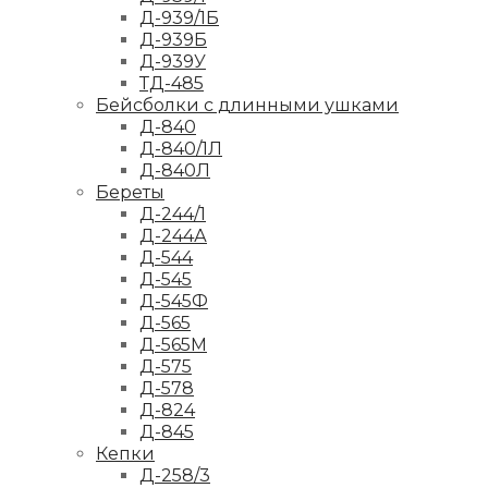
Д-939/1Б
Д-939Б
Д-939У
ТД-485
Бейсболки с длинными ушками
Д-840
Д-840/1Л
Д-840Л
Береты
Д-244/1
Д-244А
Д-544
Д-545
Д-545Ф
Д-565
Д-565М
Д-575
Д-578
Д-824
Д-845
Кепки
Д-258/3