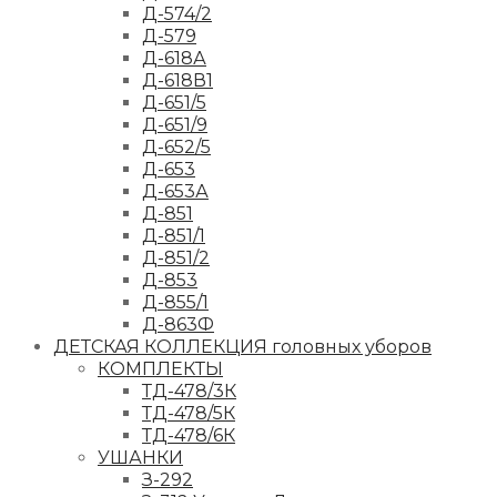
Д-574/2
Д-579
Д-618А
Д-618В1
Д-651/5
Д-651/9
Д-652/5
Д-653
Д-653А
Д-851
Д-851/1
Д-851/2
Д-853
Д-855/1
Д-863Ф
ДЕТСКАЯ КОЛЛЕКЦИЯ головных уборов
КОМПЛЕКТЫ
ТД-478/3К
ТД-478/5К
ТД-478/6К
УШАНКИ
З-292