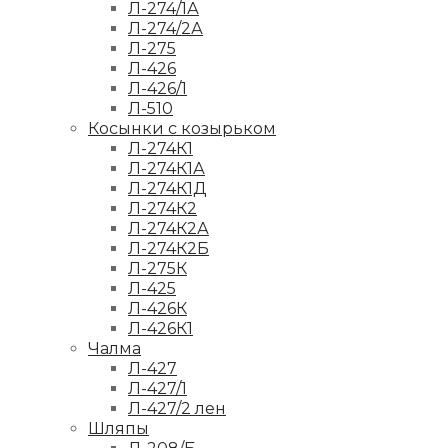
Л-274/1А
Л-274/2А
Л-275
Л-426
Л-426/1
Л-510
Косынки с козырьком
Л-274К1
Л-274К1А
Л-274К1Д
Л-274К2
Л-274К2А
Л-274К2Б
Л-275К
Л-425
Л-426К
Л-426К1
Чалма
Л-427
Л-427/1
Л-427/2 лен
Шляпы