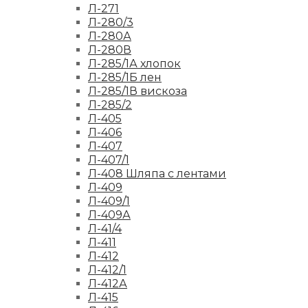
Л-271
Л-280/3
Л-280А
Л-280В
Л-285/1А хлопок
Л-285/1Б лен
Л-285/1В вискоза
Л-285/2
Л-405
Л-406
Л-407
Л-407/1
Л-408 Шляпа с лентами
Л-409
Л-409/1
Л-409А
Л-41/4
Л-411
Л-412
Л-412/1
Л-412А
Л-415