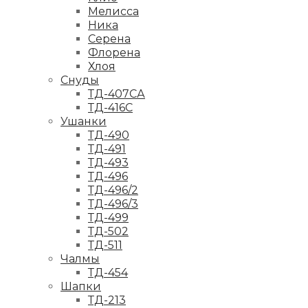
Мелисса
Ника
Серена
Флорена
Хлоя
Снуды
ТД-407СА
ТД-416С
Ушанки
ТД-490
ТД-491
ТД-493
ТД-496
ТД-496/2
ТД-496/3
ТД-499
ТД-502
ТД-511
Чалмы
ТД-454
Шапки
ТД-213