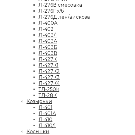
Л-276В смесовка
Л-276Г х/б
Л-276Д лен/вискоза
Л-400А
Л-402
Л-403/1
Л-403А
Л-403Б
Л-403В
Л-427К
Л-427К1
Л-427К2
Л-427К3
Л-427К4
ТЛ-250К
ТЛ-28К
Козырьки
Л-401
Л-401А
Л-410
Л-410/1
Косынки