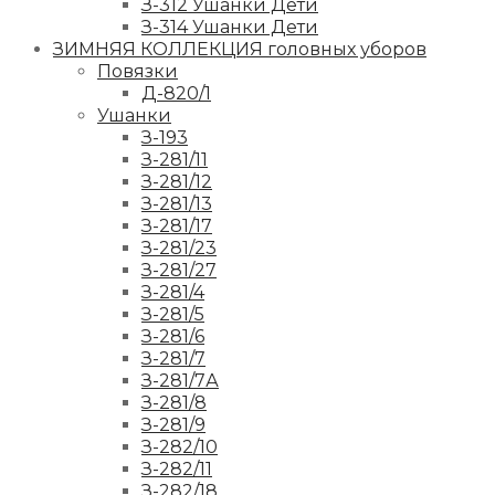
З-312 Ушанки Дети
З-314 Ушанки Дети
ЗИМНЯЯ КОЛЛЕКЦИЯ головных уборов
Повязки
Д-820/1
Ушанки
З-193
З-281/11
З-281/12
З-281/13
З-281/17
З-281/23
З-281/27
З-281/4
З-281/5
З-281/6
З-281/7
З-281/7А
З-281/8
З-281/9
З-282/10
З-282/11
З-282/18