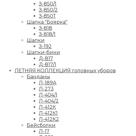
З-850/1
З-850/2
З-850Т
Шапка "Боярка"
З-818
З-818/1
Шапки
З-192
Шапки-бини
Д-817
Д-817/1
ЛЕТНЯЯ КОЛЛЕКЦИЯ головных уборов
Банданы
Л-189А
Л-273
Л-404/1
Л-404/2
Л-412К
Л-412К1
Л-412К2
Бейсболки
Л-17