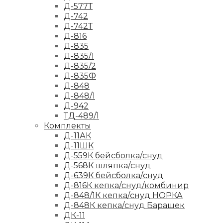
Д-577Т
Д-742
Д-742Т
Д-816
Д-835
Д-835/1
Д-835/2
Д-835Ф
Д-848
Д-848/1
Д-942
ТД-489/1
Комплекты
Д-11АК
Д-11ШК
Д-559К бейсболка/снуд
Д-568К шляпка/снуд
Д-639К бейсболка/снуд
Д-816К кепка/снуд/комбинир
Д-848/1К кепка/снуд НОРКА
Д-848К кепка/снуд Барашек
ДК-11