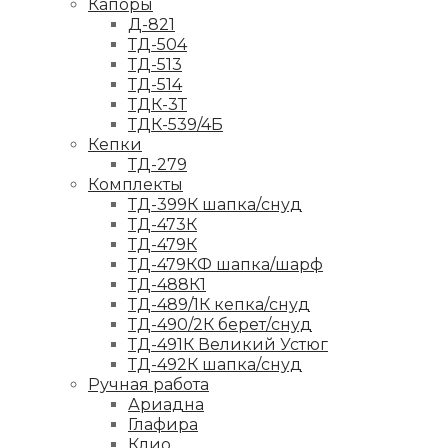
Капоры
Д-821
ТД-504
ТД-513
ТД-514
ТДК-3Т
ТДК-539/4Б
Кепки
ТД-279
Комплекты
ТД-399К шапка/снуд
ТД-473К
ТД-479К
ТД-479КФ шапка/шарф
ТД-488К1
ТД-489/1К кепка/снуд
ТД-490/2К берет/снуд
ТД-491К Великий Устюг
ТД-492К шапка/снуд
Ручная работа
Ариадна
Глафира
Клио