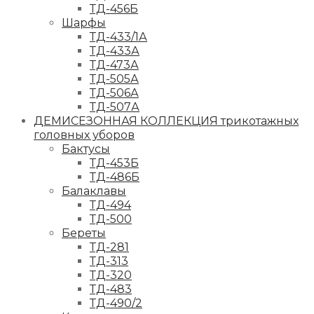
ТД-456Б
Шарфы
ТД-433/1А
ТД-433А
ТД-473А
ТД-505А
ТД-506А
ТД-507А
ДЕМИСЕЗОННАЯ КОЛЛЕКЦИЯ трикотажных
головных уборов
Бактусы
ТД-453Б
ТД-486Б
Балаклавы
ТД-494
ТД-500
Береты
ТД-281
ТД-313
ТД-320
ТД-483
ТД-490/2