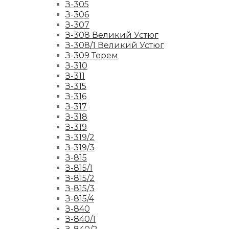
З-305
З-306
З-307
З-308 Великий Устюг
З-308/1 Великий Устюг
З-309 Терем
З-310
З-311
З-315
З-316
З-317
З-318
З-319
З-319/2
З-319/3
З-815
З-815/1
З-815/2
З-815/3
З-815/4
З-840
З-840/1