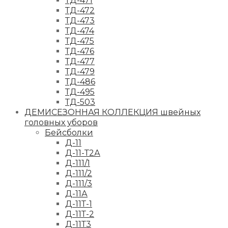
ТД-471
ТД-472
ТД-473
ТД-474
ТД-475
ТД-476
ТД-477
ТД-479
ТД-486
ТД-495
ТД-503
ДЕМИСЕЗОННАЯ КОЛЛЕКЦИЯ швейных
головных уборов
Бейсболки
Д-11
Д-11-Т2А
Д-111/1
Д-111/2
Д-111/3
Д-11А
Д-11Т-1
Д-11Т-2
Д-11Т3