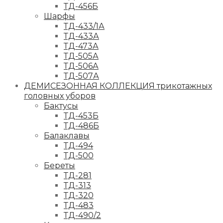
ТД-456Б
Шарфы
ТД-433/1А
ТД-433А
ТД-473А
ТД-505А
ТД-506А
ТД-507А
ДЕМИСЕЗОННАЯ КОЛЛЕКЦИЯ трикотажных
головных уборов
Бактусы
ТД-453Б
ТД-486Б
Балаклавы
ТД-494
ТД-500
Береты
ТД-281
ТД-313
ТД-320
ТД-483
ТД-490/2