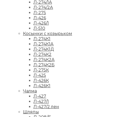
Л-274/1А
Л-274/2А
Л-275
Л-426
Л-426/1
Л-510
Косынки с козырьком
Л-274К1
Л-274К1А
Л-274К1Д
Л-274К2
Л-274К2А
Л-274К2Б
Л-275К
Л-425
Л-426К
Л-426К1
Чалма
Л-427
Л-427/1
Л-427/2 лен
Шляпы