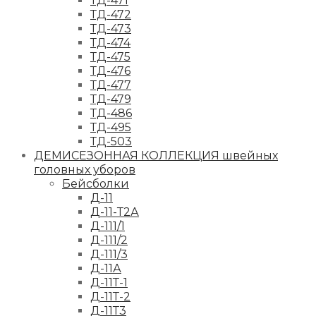
ТД-471
ТД-472
ТД-473
ТД-474
ТД-475
ТД-476
ТД-477
ТД-479
ТД-486
ТД-495
ТД-503
ДЕМИСЕЗОННАЯ КОЛЛЕКЦИЯ швейных
головных уборов
Бейсболки
Д-11
Д-11-Т2А
Д-111/1
Д-111/2
Д-111/3
Д-11А
Д-11Т-1
Д-11Т-2
Д-11Т3