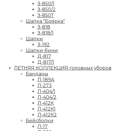
З-850/1
З-850/2
З-850Т
Шапка "Боярка"
З-818
З-818/1
Шапки
З-192
Шапки-бини
Д-817
Д-817/1
ЛЕТНЯЯ КОЛЛЕКЦИЯ головных уборов
Банданы
Л-189А
Л-273
Л-404/1
Л-404/2
Л-412К
Л-412К1
Л-412К2
Бейсболки
Л-17