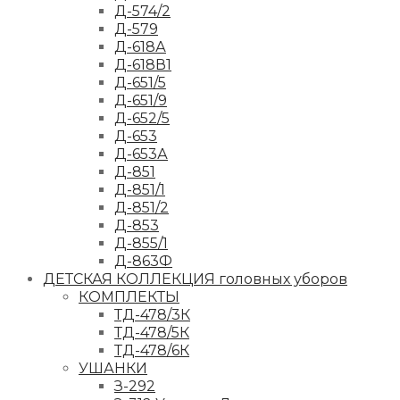
Д-574/2
Д-579
Д-618А
Д-618В1
Д-651/5
Д-651/9
Д-652/5
Д-653
Д-653А
Д-851
Д-851/1
Д-851/2
Д-853
Д-855/1
Д-863Ф
ДЕТСКАЯ КОЛЛЕКЦИЯ головных уборов
КОМПЛЕКТЫ
ТД-478/3К
ТД-478/5К
ТД-478/6К
УШАНКИ
З-292