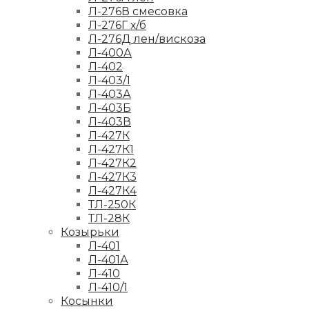
Л-276В смесовка
Л-276Г х/б
Л-276Д лен/вискоза
Л-400А
Л-402
Л-403/1
Л-403А
Л-403Б
Л-403В
Л-427К
Л-427К1
Л-427К2
Л-427К3
Л-427К4
ТЛ-250К
ТЛ-28К
Козырьки
Л-401
Л-401А
Л-410
Л-410/1
Косынки