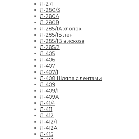
Л-271
Л-280/3
Л-280А
Л-280В
Л-285/1А хлопок
Л-285/1Б лен
Л-285/1В вискоза
Л-285/2
Л-405
Л-406
Л-407
Л-407/1
Л-408 Шляпа с лентами
Л-409
Л-409/1
Л-409А
Л-41/4
Л-411
Л-412
Л-412/1
Л-412А
Л-415