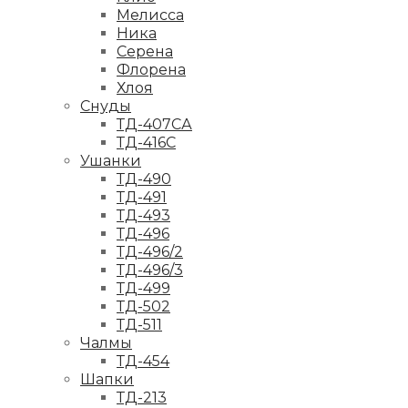
Мелисса
Ника
Серена
Флорена
Хлоя
Снуды
ТД-407СА
ТД-416С
Ушанки
ТД-490
ТД-491
ТД-493
ТД-496
ТД-496/2
ТД-496/3
ТД-499
ТД-502
ТД-511
Чалмы
ТД-454
Шапки
ТД-213