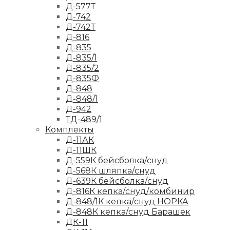
Д-577Т
Д-742
Д-742Т
Д-816
Д-835
Д-835/1
Д-835/2
Д-835Ф
Д-848
Д-848/1
Д-942
ТД-489/1
Комплекты
Д-11АК
Д-11ШК
Д-559К бейсболка/снуд
Д-568К шляпка/снуд
Д-639К бейсболка/снуд
Д-816К кепка/снуд/комбинир
Д-848/1К кепка/снуд НОРКА
Д-848К кепка/снуд Барашек
ДК-11