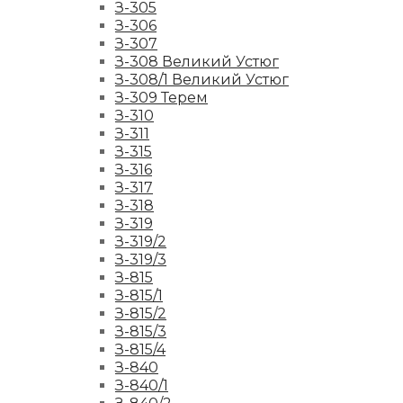
З-305
З-306
З-307
З-308 Великий Устюг
З-308/1 Великий Устюг
З-309 Терем
З-310
З-311
З-315
З-316
З-317
З-318
З-319
З-319/2
З-319/3
З-815
З-815/1
З-815/2
З-815/3
З-815/4
З-840
З-840/1