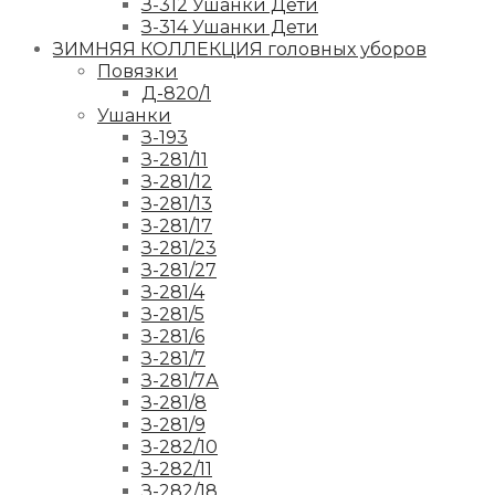
З-312 Ушанки Дети
З-314 Ушанки Дети
ЗИМНЯЯ КОЛЛЕКЦИЯ головных уборов
Повязки
Д-820/1
Ушанки
З-193
З-281/11
З-281/12
З-281/13
З-281/17
З-281/23
З-281/27
З-281/4
З-281/5
З-281/6
З-281/7
З-281/7А
З-281/8
З-281/9
З-282/10
З-282/11
З-282/18