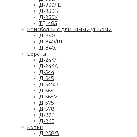
Д-939/1Б
Д-939Б
Д-939У
ТД-485
Бейсболки с длинными ушками
Д-840
Д-840/1Л
Д-840Л
Береты
Д-244/1
Д-244А
Д-544
Д-545
Д-545Ф
Д-565
Д-565М
Д-575
Д-578
Д-824
Д-845
Кепки
Д-258/3