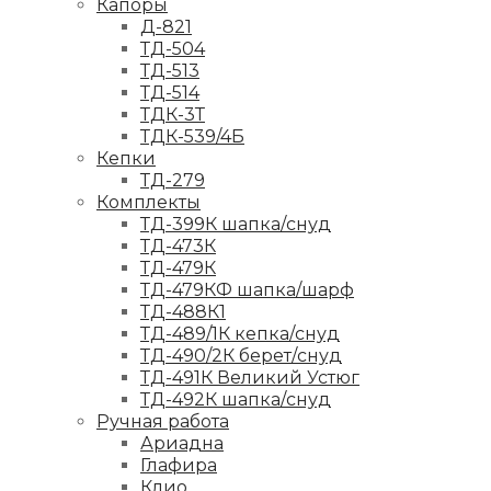
Капоры
Д-821
ТД-504
ТД-513
ТД-514
ТДК-3Т
ТДК-539/4Б
Кепки
ТД-279
Комплекты
ТД-399К шапка/снуд
ТД-473К
ТД-479К
ТД-479КФ шапка/шарф
ТД-488К1
ТД-489/1К кепка/снуд
ТД-490/2К берет/снуд
ТД-491К Великий Устюг
ТД-492К шапка/снуд
Ручная работа
Ариадна
Глафира
Клио