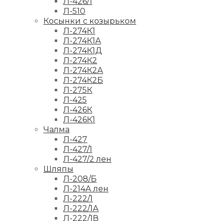
Л-426/1
Л-510
Косынки с козырьком
Л-274К1
Л-274К1А
Л-274К1Д
Л-274К2
Л-274К2А
Л-274К2Б
Л-275К
Л-425
Л-426К
Л-426К1
Чалма
Л-427
Л-427/1
Л-427/2 лен
Шляпы
Л-208/Б
Л-214А лен
Л-222/1
Л-222/1А
Л-222/1В