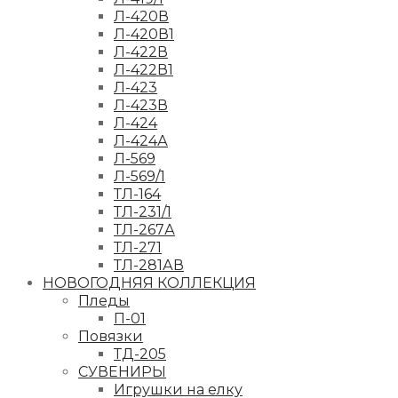
Л-420В
Л-420В1
Л-422В
Л-422В1
Л-423
Л-423В
Л-424
Л-424А
Л-569
Л-569/1
ТЛ-164
ТЛ-231/1
ТЛ-267А
ТЛ-271
ТЛ-281АВ
НОВОГОДНЯЯ КОЛЛЕКЦИЯ
Пледы
П-01
Повязки
ТД-205
СУВЕНИРЫ
Игрушки на елку