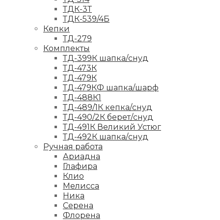
ТДК-3Т
ТДК-539/4Б
Кепки
ТД-279
Комплекты
ТД-399К шапка/снуд
ТД-473К
ТД-479К
ТД-479КФ шапка/шарф
ТД-488К1
ТД-489/1К кепка/снуд
ТД-490/2К берет/снуд
ТД-491К Великий Устюг
ТД-492К шапка/снуд
Ручная работа
Ариадна
Глафира
Клио
Мелисса
Ника
Серена
Флорена