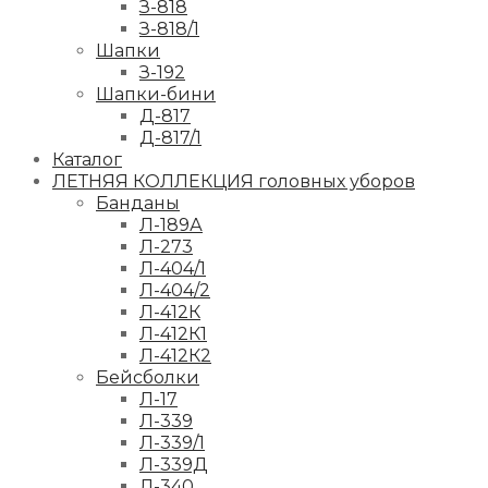
З-818
З-818/1
Шапки
З-192
Шапки-бини
Д-817
Д-817/1
Каталог
ЛЕТНЯЯ КОЛЛЕКЦИЯ головных уборов
Банданы
Л-189А
Л-273
Л-404/1
Л-404/2
Л-412К
Л-412К1
Л-412К2
Бейсболки
Л-17
Л-339
Л-339/1
Л-339Д
Л-340