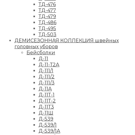
ТД-476
ТД-477
ТД-479
ТД-486
ТД-495
ТД-503
ДЕМИСЕЗОННАЯ КОЛЛЕКЦИЯ швейных
головных уборов
Бейсболки
Д-11
Д-11-Т2А
Д-111/1
Д-111/2
Д-111/3
Д-11А
Д-11Т-1
Д-11Т-2
Д-11Т3
Д-11Ш
Д-539
Д-539/1
Д-539/1А