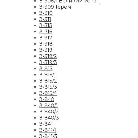
З-308/1 Великий Устюг
З-309 Терем
З-310
З-311
З-315
З-316
З-317
З-318
З-319
З-319/2
З-319/3
З-815
З-815/1
З-815/2
З-815/3
З-815/4
З-840
З-840/1
З-840/2
З-840/3
З-841
З-841/1
З-841/3