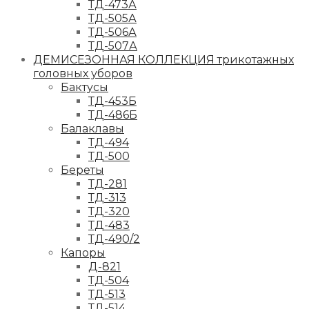
ТД-473А
ТД-505А
ТД-506А
ТД-507А
ДЕМИСЕЗОННАЯ КОЛЛЕКЦИЯ трикотажных
головных уборов
Бактусы
ТД-453Б
ТД-486Б
Балаклавы
ТД-494
ТД-500
Береты
ТД-281
ТД-313
ТД-320
ТД-483
ТД-490/2
Капоры
Д-821
ТД-504
ТД-513
ТД-514