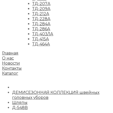
ТД-207А
ТД-209А
ТД-212А
ТД-228А
ТД-284А
ТД-286А
ТД-403/1А
ТД-415А
ТД-464А
Главная
О нас
Новости
Контакты
Каталог
ДЕМИСЕЗОННАЯ КОЛЛЕКЦИЯ швейных
головных уборов
Шляпы
Д-548В