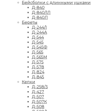
Бейсболки с длинными ушками
Д-840
Д-840/1Л
Д-840Л
Береты
Д-244/1
Д-244А
Д-544
Д-545
Д-545Ф
Д-565
Д-565М
Д-575
Д-578
Д-824
Д-845
Кепки
Д-258/3
Д-427
Д-507
Д-507К
Д-508