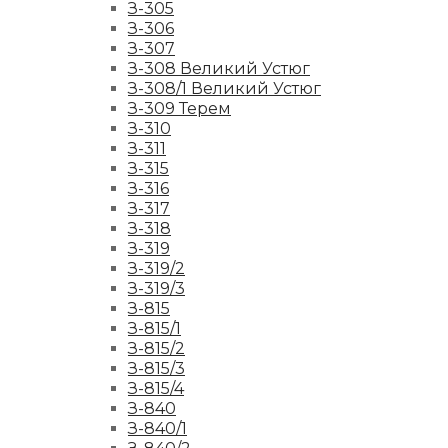
З-305
З-306
З-307
З-308 Великий Устюг
З-308/1 Великий Устюг
З-309 Терем
З-310
З-311
З-315
З-316
З-317
З-318
З-319
З-319/2
З-319/3
З-815
З-815/1
З-815/2
З-815/3
З-815/4
З-840
З-840/1