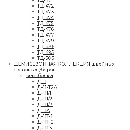
ТД-471
ТД-472
ТД-473
ТД-474
ТД-475
ТД-476
ТД-477
ТД-479
ТД-486
ТД-495
ТД-503
ДЕМИСЕЗОННАЯ КОЛЛЕКЦИЯ швейных
головных уборов
Бейсболки
Д-11
Д-11-Т2А
Д-111/1
Д-111/2
Д-111/3
Д-11А
Д-11Т-1
Д-11Т-2
Д-11Т3