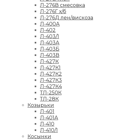
Л-276В смесовка
Л-276Г х/б
Л-276Д лен/вискоза
Л-400А
Л-402
Л-403/1
Л-403А
Л-403Б
Л-403В
Л-427К
Л-427К1
Л-427К2
Л-427К3
Л-427К4
ТЛ-250К
ТЛ-28К
Козырьки
Л-401
Л-401А
Л-410
Л-410/1
Косынки