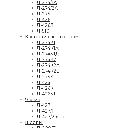
Л-274/1А
Л-274/2А
Л-275
Л-426
Л-426/1
Л-510
Косынки с козырьком
Л-274К1
Л-274К1А
Л-274К1Д
Л-274К2
Л-274К2А
Л-274К2Б
Л-275К
Л-425
Л-426К
Л-426К1
Чалма
Л-427
Л-427/1
Л-427/2 лен
Шляпы