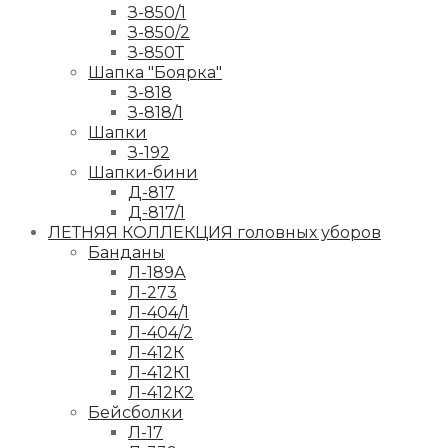
З-850/1
З-850/2
З-850Т
Шапка "Боярка"
З-818
З-818/1
Шапки
З-192
Шапки-бини
Д-817
Д-817/1
ЛЕТНЯЯ КОЛЛЕКЦИЯ головных уборов
Банданы
Л-189А
Л-273
Л-404/1
Л-404/2
Л-412К
Л-412К1
Л-412К2
Бейсболки
Л-17