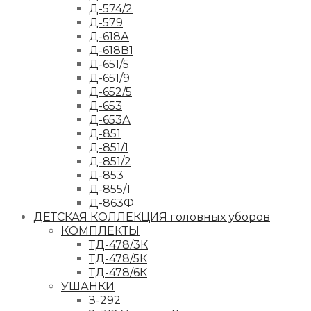
Д-574/2
Д-579
Д-618А
Д-618В1
Д-651/5
Д-651/9
Д-652/5
Д-653
Д-653А
Д-851
Д-851/1
Д-851/2
Д-853
Д-855/1
Д-863Ф
ДЕТСКАЯ КОЛЛЕКЦИЯ головных уборов
КОМПЛЕКТЫ
ТД-478/3К
ТД-478/5К
ТД-478/6К
УШАНКИ
З-292