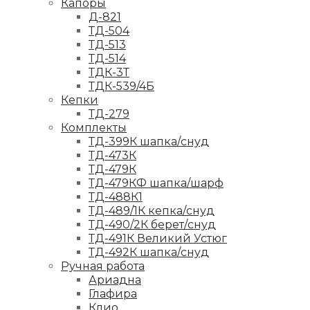
Капоры
Д-821
ТД-504
ТД-513
ТД-514
ТДК-3Т
ТДК-539/4Б
Кепки
ТД-279
Комплекты
ТД-399К шапка/снуд
ТД-473К
ТД-479К
ТД-479КФ шапка/шарф
ТД-488К1
ТД-489/1К кепка/снуд
ТД-490/2К берет/снуд
ТД-491К Великий Устюг
ТД-492К шапка/снуд
Ручная работа
Ариадна
Глафира
Клио