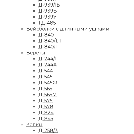
Д-939/1Б
Д-939Б
Д-939У
ТД-485
Бейсболки с длинными ушками
Д-840
Д-840/1Л
Д-840Л
Береты
Д-244/1
Д-244А
Д-544
Д-545
Д-545Ф
Д-565
Д-565М
Д-575
Д-578
Д-824
Д-845
Кепки
Д-258/3