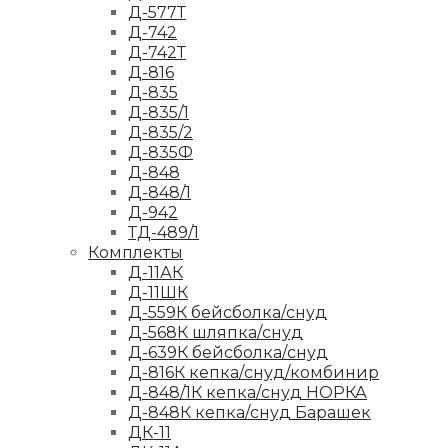
Д-577Т
Д-742
Д-742Т
Д-816
Д-835
Д-835/1
Д-835/2
Д-835Ф
Д-848
Д-848/1
Д-942
ТД-489/1
Комплекты
Д-11АК
Д-11ШК
Д-559К бейсболка/снуд
Д-568К шляпка/снуд
Д-639К бейсболка/снуд
Д-816К кепка/снуд/комбинир
Д-848/1К кепка/снуд НОРКА
Д-848К кепка/снуд Барашек
ДК-11