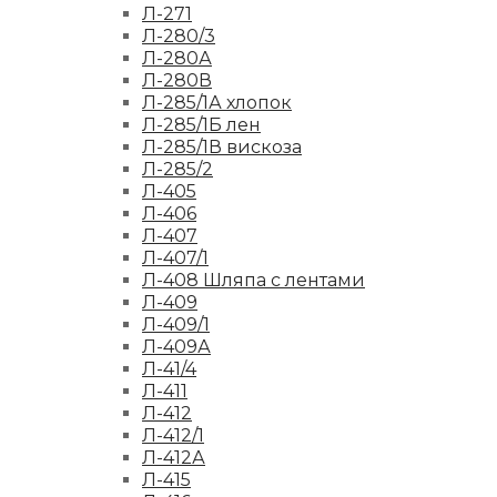
Л-271
Л-280/3
Л-280А
Л-280В
Л-285/1А хлопок
Л-285/1Б лен
Л-285/1В вискоза
Л-285/2
Л-405
Л-406
Л-407
Л-407/1
Л-408 Шляпа с лентами
Л-409
Л-409/1
Л-409А
Л-41/4
Л-411
Л-412
Л-412/1
Л-412А
Л-415