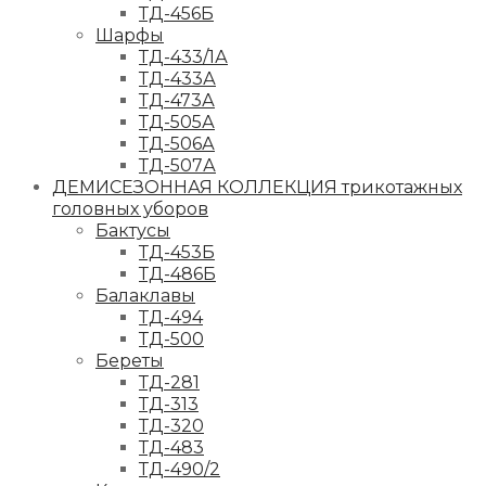
ТД-456Б
Шарфы
ТД-433/1А
ТД-433А
ТД-473А
ТД-505А
ТД-506А
ТД-507А
ДЕМИСЕЗОННАЯ КОЛЛЕКЦИЯ трикотажных
головных уборов
Бактусы
ТД-453Б
ТД-486Б
Балаклавы
ТД-494
ТД-500
Береты
ТД-281
ТД-313
ТД-320
ТД-483
ТД-490/2