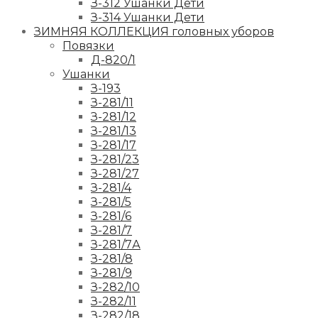
З-312 Ушанки Дети
З-314 Ушанки Дети
ЗИМНЯЯ КОЛЛЕКЦИЯ головных уборов
Повязки
Д-820/1
Ушанки
З-193
З-281/11
З-281/12
З-281/13
З-281/17
З-281/23
З-281/27
З-281/4
З-281/5
З-281/6
З-281/7
З-281/7А
З-281/8
З-281/9
З-282/10
З-282/11
З-282/18