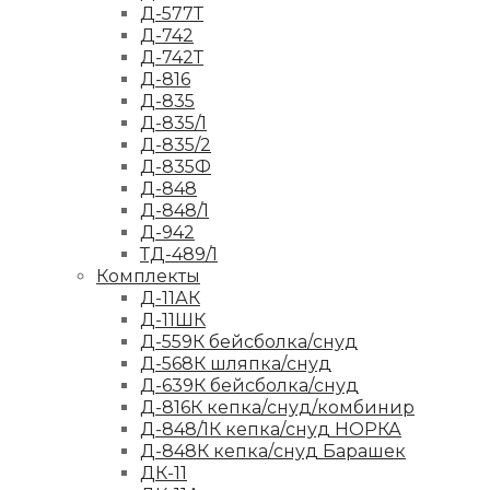
Д-577Т
Д-742
Д-742Т
Д-816
Д-835
Д-835/1
Д-835/2
Д-835Ф
Д-848
Д-848/1
Д-942
ТД-489/1
Комплекты
Д-11АК
Д-11ШК
Д-559К бейсболка/снуд
Д-568К шляпка/снуд
Д-639К бейсболка/снуд
Д-816К кепка/снуд/комбинир
Д-848/1К кепка/снуд НОРКА
Д-848К кепка/снуд Барашек
ДК-11