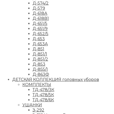
Д-574/2
Д-579
Д-618А
Д-618В1
Д-651/5
Д-651/9
Д-652/5
Д-653
Д-653А
Д-851
Д-851/1
Д-851/2
Д-853
Д-855/1
Д-863Ф
ДЕТСКАЯ КОЛЛЕКЦИЯ головных уборов
КОМПЛЕКТЫ
ТД-478/3К
ТД-478/5К
ТД-478/6К
УШАНКИ
З-292