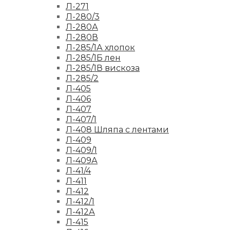
Л-271
Л-280/3
Л-280А
Л-280В
Л-285/1А хлопок
Л-285/1Б лен
Л-285/1В вискоза
Л-285/2
Л-405
Л-406
Л-407
Л-407/1
Л-408 Шляпа с лентами
Л-409
Л-409/1
Л-409А
Л-41/4
Л-411
Л-412
Л-412/1
Л-412А
Л-415