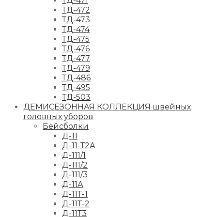
ТД-471
ТД-472
ТД-473
ТД-474
ТД-475
ТД-476
ТД-477
ТД-479
ТД-486
ТД-495
ТД-503
ДЕМИСЕЗОННАЯ КОЛЛЕКЦИЯ швейных
головных уборов
Бейсболки
Д-11
Д-11-Т2А
Д-111/1
Д-111/2
Д-111/3
Д-11А
Д-11Т-1
Д-11Т-2
Д-11Т3