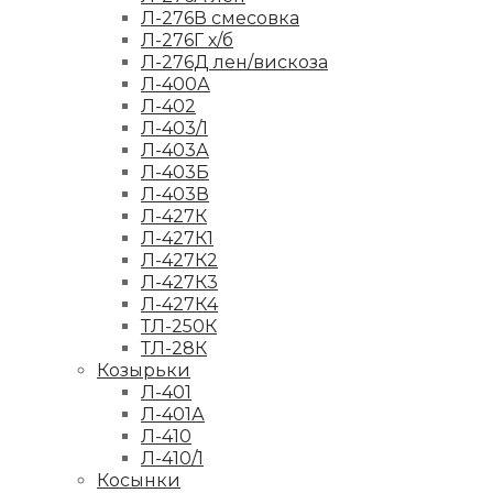
Л-276В смесовка
Л-276Г х/б
Л-276Д лен/вискоза
Л-400А
Л-402
Л-403/1
Л-403А
Л-403Б
Л-403В
Л-427К
Л-427К1
Л-427К2
Л-427К3
Л-427К4
ТЛ-250К
ТЛ-28К
Козырьки
Л-401
Л-401А
Л-410
Л-410/1
Косынки