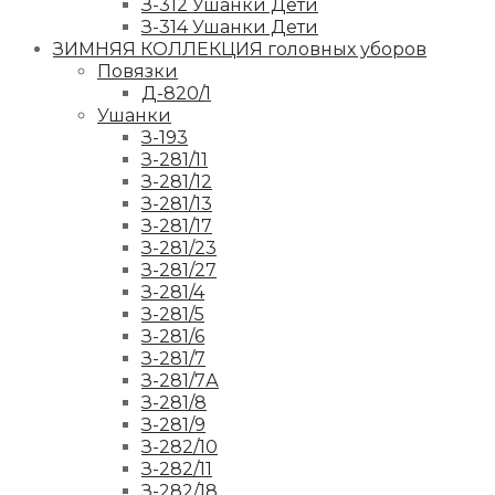
З-312 Ушанки Дети
З-314 Ушанки Дети
ЗИМНЯЯ КОЛЛЕКЦИЯ головных уборов
Повязки
Д-820/1
Ушанки
З-193
З-281/11
З-281/12
З-281/13
З-281/17
З-281/23
З-281/27
З-281/4
З-281/5
З-281/6
З-281/7
З-281/7А
З-281/8
З-281/9
З-282/10
З-282/11
З-282/18