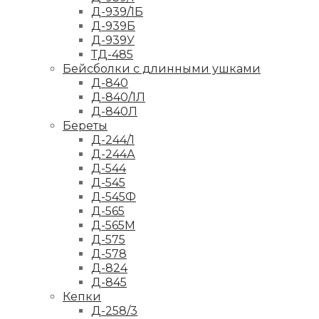
Д-939/1Б
Д-939Б
Д-939У
ТД-485
Бейсболки с длинными ушками
Д-840
Д-840/1Л
Д-840Л
Береты
Д-244/1
Д-244А
Д-544
Д-545
Д-545Ф
Д-565
Д-565М
Д-575
Д-578
Д-824
Д-845
Кепки
Д-258/3