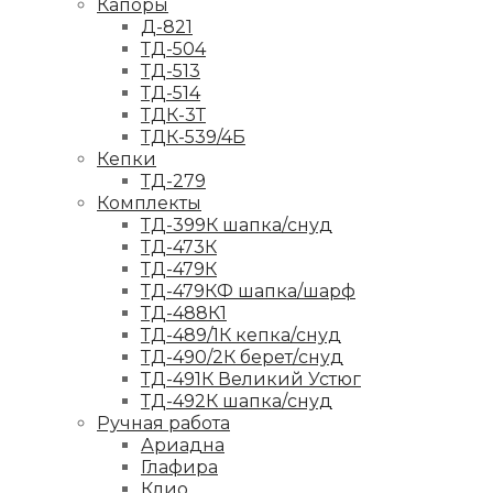
Капоры
Д-821
ТД-504
ТД-513
ТД-514
ТДК-3Т
ТДК-539/4Б
Кепки
ТД-279
Комплекты
ТД-399К шапка/снуд
ТД-473К
ТД-479К
ТД-479КФ шапка/шарф
ТД-488К1
ТД-489/1К кепка/снуд
ТД-490/2К берет/снуд
ТД-491К Великий Устюг
ТД-492К шапка/снуд
Ручная работа
Ариадна
Глафира
Клио