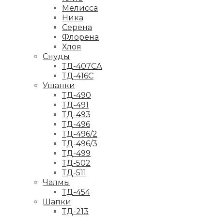
Мелисса
Ника
Серена
Флорена
Хлоя
Снуды
ТД-407СА
ТД-416С
Ушанки
ТД-490
ТД-491
ТД-493
ТД-496
ТД-496/2
ТД-496/3
ТД-499
ТД-502
ТД-511
Чалмы
ТД-454
Шапки
ТД-213