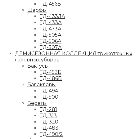
ТД-456Б
Шарфы
ТД-433/1А
ТД-433А
ТД-473А
ТД-505А
ТД-506А
ТД-507А
ДЕМИСЕЗОННАЯ КОЛЛЕКЦИЯ трикотажных
головных уборов
Бактусы
ТД-453Б
ТД-486Б
Балаклавы
ТД-494
ТД-500
Береты
ТД-281
ТД-313
ТД-320
ТД-483
ТД-490/2