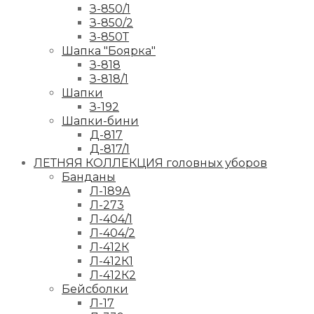
З-850/1
З-850/2
З-850Т
Шапка "Боярка"
З-818
З-818/1
Шапки
З-192
Шапки-бини
Д-817
Д-817/1
ЛЕТНЯЯ КОЛЛЕКЦИЯ головных уборов
Банданы
Л-189А
Л-273
Л-404/1
Л-404/2
Л-412К
Л-412К1
Л-412К2
Бейсболки
Л-17