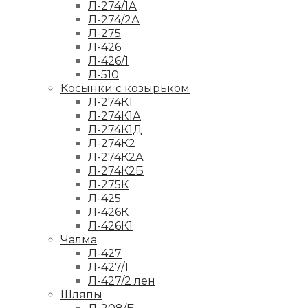
Л-274/1А
Л-274/2А
Л-275
Л-426
Л-426/1
Л-510
Косынки с козырьком
Л-274К1
Л-274К1А
Л-274К1Д
Л-274К2
Л-274К2А
Л-274К2Б
Л-275К
Л-425
Л-426К
Л-426К1
Чалма
Л-427
Л-427/1
Л-427/2 лен
Шляпы