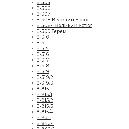
З-305
З-306
З-307
З-308 Великий Устюг
З-308/1 Великий Устюг
З-309 Терем
З-310
З-311
З-315
З-316
З-317
З-318
З-319
З-319/2
З-319/3
З-815
З-815/1
З-815/2
З-815/3
З-815/4
З-840
З-840/1