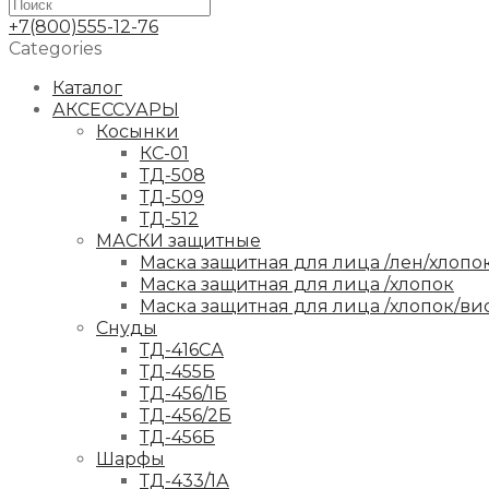
+7(800)555-12-76
Categories
Каталог
АКСЕССУАРЫ
Косынки
КС-01
ТД-508
ТД-509
ТД-512
МАСКИ защитные
Маска защитная для лица /лен/хлопо
Маска защитная для лица /хлопок
Маска защитная для лица /хлопок/ви
Снуды
ТД-416СА
ТД-455Б
ТД-456/1Б
ТД-456/2Б
ТД-456Б
Шарфы
ТД-433/1А