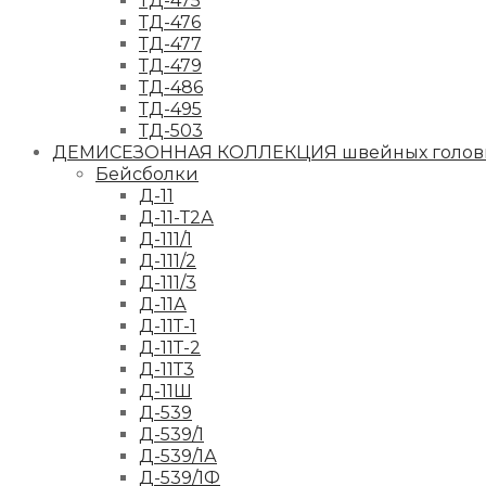
ТД-475
ТД-476
ТД-477
ТД-479
ТД-486
ТД-495
ТД-503
ДЕМИСЕЗОННАЯ КОЛЛЕКЦИЯ швейных головн
Бейсболки
Д-11
Д-11-Т2А
Д-111/1
Д-111/2
Д-111/3
Д-11А
Д-11Т-1
Д-11Т-2
Д-11Т3
Д-11Ш
Д-539
Д-539/1
Д-539/1А
Д-539/1Ф