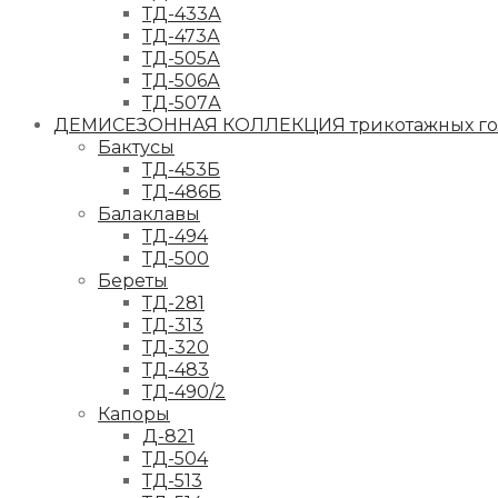
ТД-433А
ТД-473А
ТД-505А
ТД-506А
ТД-507А
ДЕМИСЕЗОННАЯ КОЛЛЕКЦИЯ трикотажных гол
Бактусы
ТД-453Б
ТД-486Б
Балаклавы
ТД-494
ТД-500
Береты
ТД-281
ТД-313
ТД-320
ТД-483
ТД-490/2
Капоры
Д-821
ТД-504
ТД-513