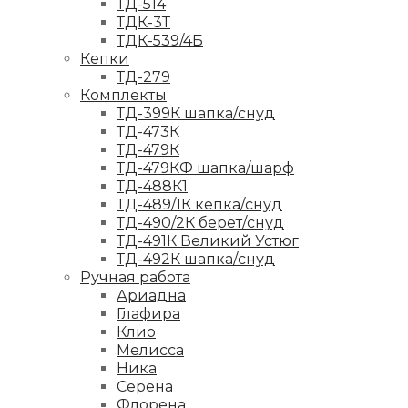
ТД-514
ТДК-3Т
ТДК-539/4Б
Кепки
ТД-279
Комплекты
ТД-399К шапка/снуд
ТД-473К
ТД-479К
ТД-479КФ шапка/шарф
ТД-488К1
ТД-489/1К кепка/снуд
ТД-490/2К берет/снуд
ТД-491К Великий Устюг
ТД-492К шапка/снуд
Ручная работа
Ариадна
Глафира
Клио
Мелисса
Ника
Серена
Флорена