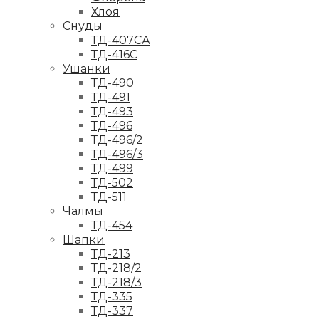
Хлоя
Снуды
ТД-407СА
ТД-416С
Ушанки
ТД-490
ТД-491
ТД-493
ТД-496
ТД-496/2
ТД-496/3
ТД-499
ТД-502
ТД-511
Чалмы
ТД-454
Шапки
ТД-213
ТД-218/2
ТД-218/3
ТД-335
ТД-337