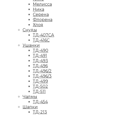
Мелисса
Ника
Серена
Флорена
Хлоя
Снуды
ТД-407СА
ТД-416С
Ушанки
ТД-490
ТД-491
ТД-493
ТД-496
ТД-496/2
ТД-496/3
ТД-499
ТД-502
ТД-511
Чалмы
ТД-454
Шапки
ТД-213