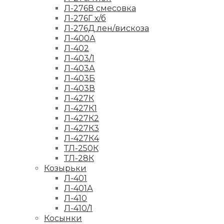
Л-276В смесовка
Л-276Г х/б
Л-276Д лен/вискоза
Л-400А
Л-402
Л-403/1
Л-403А
Л-403Б
Л-403В
Л-427К
Л-427К1
Л-427К2
Л-427К3
Л-427К4
ТЛ-250К
ТЛ-28К
Козырьки
Л-401
Л-401А
Л-410
Л-410/1
Косынки