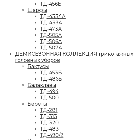
ТД-456Б
Шарфы
ТД-433/1А
ТД-433А
ТД-473А
ТД-505А
ТД-506А
ТД-507А
ДЕМИСЕЗОННАЯ КОЛЛЕКЦИЯ трикотажных
головных уборов
Бактусы
ТД-453Б
ТД-486Б
Балаклавы
ТД-494
ТД-500
Береты
ТД-281
ТД-313
ТД-320
ТД-483
ТД-490/2