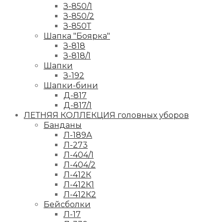
З-850/1
З-850/2
З-850Т
Шапка "Боярка"
З-818
З-818/1
Шапки
З-192
Шапки-бини
Д-817
Д-817/1
ЛЕТНЯЯ КОЛЛЕКЦИЯ головных уборов
Банданы
Л-189А
Л-273
Л-404/1
Л-404/2
Л-412К
Л-412К1
Л-412К2
Бейсболки
Л-17