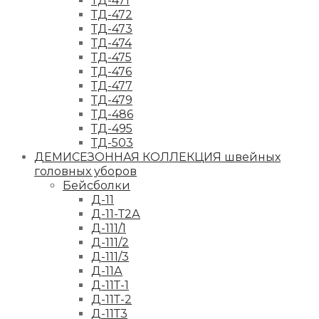
ТД-471
ТД-472
ТД-473
ТД-474
ТД-475
ТД-476
ТД-477
ТД-479
ТД-486
ТД-495
ТД-503
ДЕМИСЕЗОННАЯ КОЛЛЕКЦИЯ швейных
головных уборов
Бейсболки
Д-11
Д-11-Т2А
Д-111/1
Д-111/2
Д-111/3
Д-11А
Д-11Т-1
Д-11Т-2
Д-11Т3