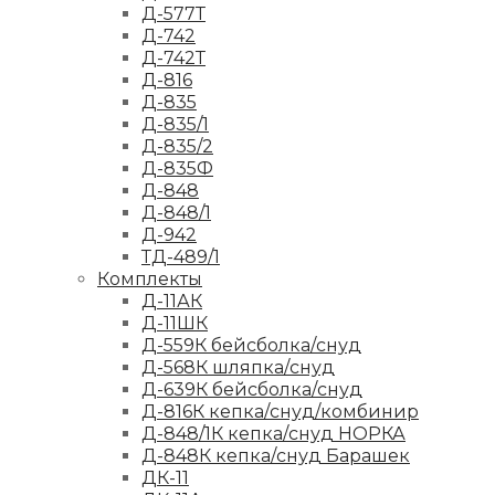
Д-577Т
Д-742
Д-742Т
Д-816
Д-835
Д-835/1
Д-835/2
Д-835Ф
Д-848
Д-848/1
Д-942
ТД-489/1
Комплекты
Д-11АК
Д-11ШК
Д-559К бейсболка/снуд
Д-568К шляпка/снуд
Д-639К бейсболка/снуд
Д-816К кепка/снуд/комбинир
Д-848/1К кепка/снуд НОРКА
Д-848К кепка/снуд Барашек
ДК-11