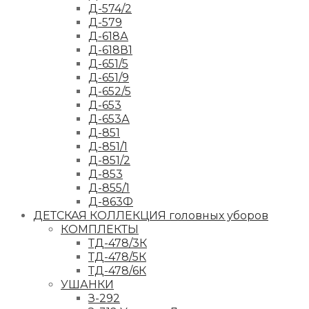
Д-574/2
Д-579
Д-618А
Д-618В1
Д-651/5
Д-651/9
Д-652/5
Д-653
Д-653А
Д-851
Д-851/1
Д-851/2
Д-853
Д-855/1
Д-863Ф
ДЕТСКАЯ КОЛЛЕКЦИЯ головных уборов
КОМПЛЕКТЫ
ТД-478/3К
ТД-478/5К
ТД-478/6К
УШАНКИ
З-292