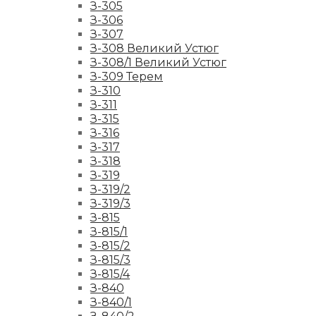
З-305
З-306
З-307
З-308 Великий Устюг
З-308/1 Великий Устюг
З-309 Терем
З-310
З-311
З-315
З-316
З-317
З-318
З-319
З-319/2
З-319/3
З-815
З-815/1
З-815/2
З-815/3
З-815/4
З-840
З-840/1