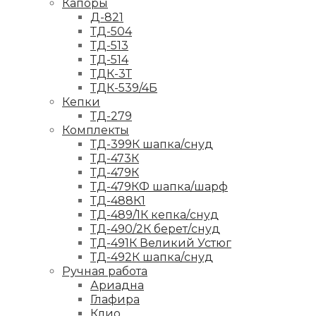
Капоры
Д-821
ТД-504
ТД-513
ТД-514
ТДК-3Т
ТДК-539/4Б
Кепки
ТД-279
Комплекты
ТД-399К шапка/снуд
ТД-473К
ТД-479К
ТД-479КФ шапка/шарф
ТД-488К1
ТД-489/1К кепка/снуд
ТД-490/2К берет/снуд
ТД-491К Великий Устюг
ТД-492К шапка/снуд
Ручная работа
Ариадна
Глафира
Клио