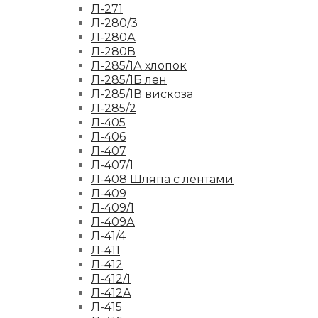
Л-271
Л-280/3
Л-280А
Л-280В
Л-285/1А хлопок
Л-285/1Б лен
Л-285/1В вискоза
Л-285/2
Л-405
Л-406
Л-407
Л-407/1
Л-408 Шляпа с лентами
Л-409
Л-409/1
Л-409А
Л-41/4
Л-411
Л-412
Л-412/1
Л-412А
Л-415