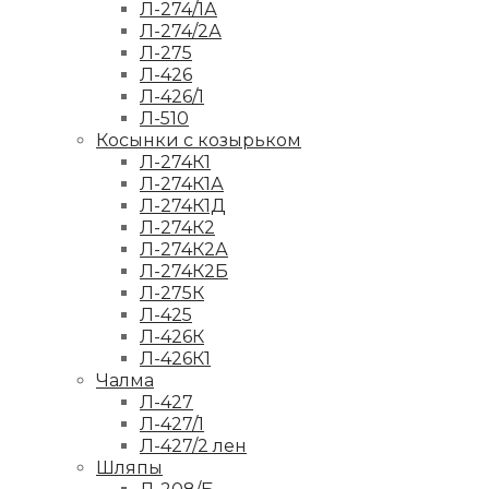
Л-274/1А
Л-274/2А
Л-275
Л-426
Л-426/1
Л-510
Косынки с козырьком
Л-274К1
Л-274К1А
Л-274К1Д
Л-274К2
Л-274К2А
Л-274К2Б
Л-275К
Л-425
Л-426К
Л-426К1
Чалма
Л-427
Л-427/1
Л-427/2 лен
Шляпы