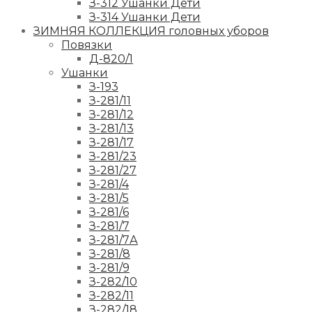
З-312 Ушанки Дети
З-314 Ушанки Дети
ЗИМНЯЯ КОЛЛЕКЦИЯ головных уборов
Повязки
Д-820/1
Ушанки
З-193
З-281/11
З-281/12
З-281/13
З-281/17
З-281/23
З-281/27
З-281/4
З-281/5
З-281/6
З-281/7
З-281/7А
З-281/8
З-281/9
З-282/10
З-282/11
З-282/18