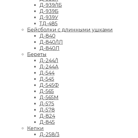
Д-939/1Б
Д-939Б
Д-939У
ТД-485
Бейсболки с длинными ушками
Д-840
Д-840/1Л
Д-840Л
Береты
Д-244/1
Д-244А
Д-544
Д-545
Д-545Ф
Д-565
Д-565М
Д-575
Д-578
Д-824
Д-845
Кепки
Д-258/3