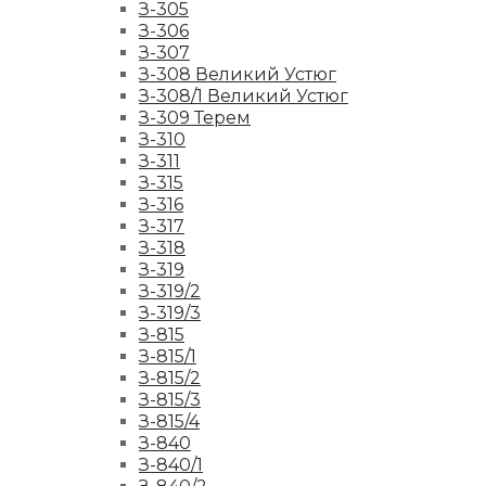
З-305
З-306
З-307
З-308 Великий Устюг
З-308/1 Великий Устюг
З-309 Терем
З-310
З-311
З-315
З-316
З-317
З-318
З-319
З-319/2
З-319/3
З-815
З-815/1
З-815/2
З-815/3
З-815/4
З-840
З-840/1