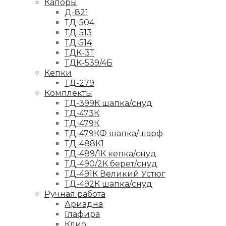
Капоры
Д-821
ТД-504
ТД-513
ТД-514
ТДК-3Т
ТДК-539/4Б
Кепки
ТД-279
Комплекты
ТД-399К шапка/снуд
ТД-473К
ТД-479К
ТД-479КФ шапка/шарф
ТД-488К1
ТД-489/1К кепка/снуд
ТД-490/2К берет/снуд
ТД-491К Великий Устюг
ТД-492К шапка/снуд
Ручная работа
Ариадна
Глафира
Клио