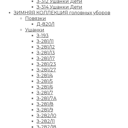
З-312 Ушанки Дети
З-314 Ушанки Дети
ЗИМНЯЯ КОЛЛЕКЦИЯ головных уборов
Повязки
Д-820/1
Ушанки
З-193
З-281/11
З-281/12
З-281/13
З-281/17
З-281/23
З-281/27
З-281/4
З-281/5
З-281/6
З-281/7
З-281/7А
З-281/8
З-281/9
З-282/10
З-282/11
З-282/18