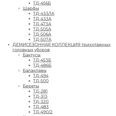
ТД-456Б
Шарфы
ТД-433/1А
ТД-433А
ТД-473А
ТД-505А
ТД-506А
ТД-507А
ДЕМИСЕЗОННАЯ КОЛЛЕКЦИЯ трикотажных
головных уборов
Бактусы
ТД-453Б
ТД-486Б
Балаклавы
ТД-494
ТД-500
Береты
ТД-281
ТД-313
ТД-320
ТД-483
ТД-490/2