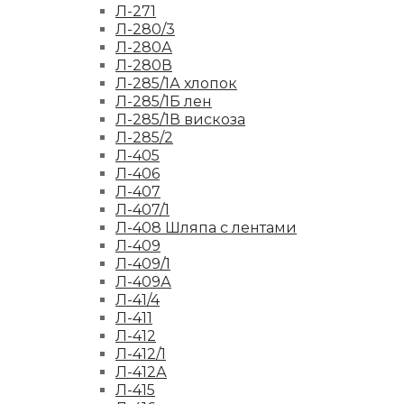
Л-271
Л-280/3
Л-280А
Л-280В
Л-285/1А хлопок
Л-285/1Б лен
Л-285/1В вискоза
Л-285/2
Л-405
Л-406
Л-407
Л-407/1
Л-408 Шляпа с лентами
Л-409
Л-409/1
Л-409А
Л-41/4
Л-411
Л-412
Л-412/1
Л-412А
Л-415