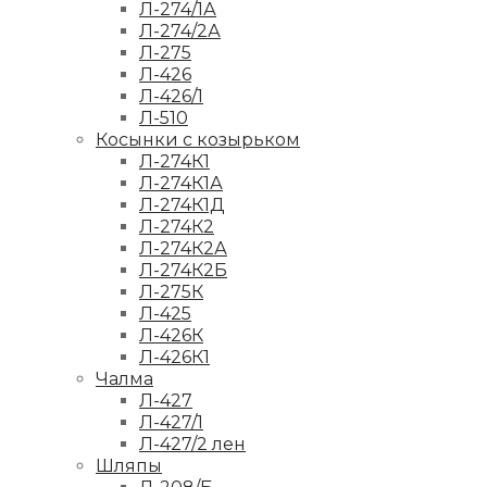
Л-274/1А
Л-274/2А
Л-275
Л-426
Л-426/1
Л-510
Косынки с козырьком
Л-274К1
Л-274К1А
Л-274К1Д
Л-274К2
Л-274К2А
Л-274К2Б
Л-275К
Л-425
Л-426К
Л-426К1
Чалма
Л-427
Л-427/1
Л-427/2 лен
Шляпы