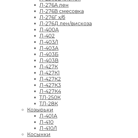
Л-276А лен
Л-276В смесовка
Л-276Г х/б
Л-276Д лен/вискоза
Л-400А
Л-402
Л-403/1
Л-403А
Л-403Б
Л-403В
Л-427К
Л-427К1
Л-427К2
Л-427К3
Л-427К4
ТЛ-250К
ТЛ-28К
Козырьки
Л-401А
Л-410
Л-410/1
Косынки