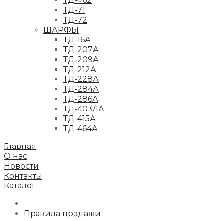
ТД-462
ТД-71
ТД-72
ШАРФЫ
ТД-16А
ТД-207А
ТД-209А
ТД-212А
ТД-228А
ТД-284А
ТД-286А
ТД-403/1А
ТД-415А
ТД-464А
Главная
О нас
Новости
Контакты
Каталог
Правила продажи