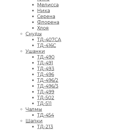
Мелисса
Ника
Серена
Флорена
Хлоя
Снуды
ТД-407СА
ТД-416С
Ушанки
ТД-490
ТД-491
ТД-493
ТД-496
ТД-496/2
ТД-496/3
ТД-499
ТД-502
ТД-511
Чалмы
ТД-454
Шапки
ТД-213