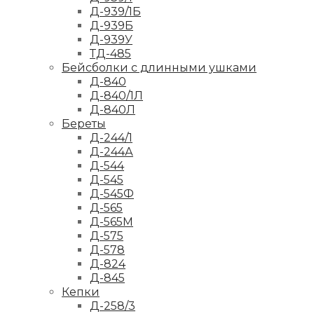
Д-939/1Б
Д-939Б
Д-939У
ТД-485
Бейсболки с длинными ушками
Д-840
Д-840/1Л
Д-840Л
Береты
Д-244/1
Д-244А
Д-544
Д-545
Д-545Ф
Д-565
Д-565М
Д-575
Д-578
Д-824
Д-845
Кепки
Д-258/3