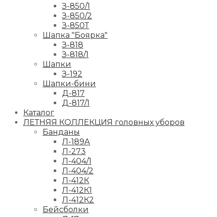
З-850/1
З-850/2
З-850Т
Шапка "Боярка"
З-818
З-818/1
Шапки
З-192
Шапки-бини
Д-817
Д-817/1
Каталог
ЛЕТНЯЯ КОЛЛЕКЦИЯ головных уборов
Банданы
Л-189А
Л-273
Л-404/1
Л-404/2
Л-412К
Л-412К1
Л-412К2
Бейсболки