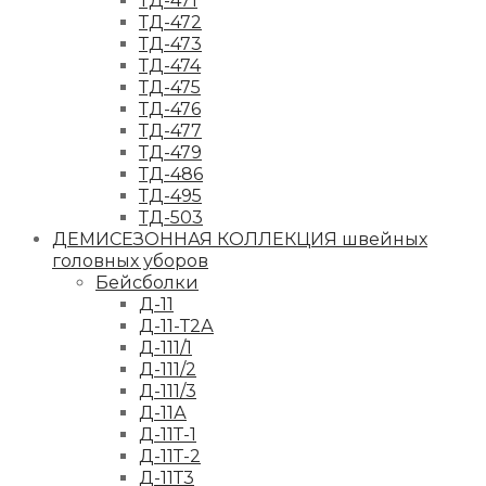
ТД-471
ТД-472
ТД-473
ТД-474
ТД-475
ТД-476
ТД-477
ТД-479
ТД-486
ТД-495
ТД-503
ДЕМИСЕЗОННАЯ КОЛЛЕКЦИЯ швейных
головных уборов
Бейсболки
Д-11
Д-11-Т2А
Д-111/1
Д-111/2
Д-111/3
Д-11А
Д-11Т-1
Д-11Т-2
Д-11Т3