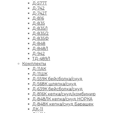
Д-577Т
Д-742
Д-742Т
Д-816
Д-835
Д-835/1
Д-835/2
Д-835Ф
Д-848
Д-848/1
Д-942
ТД-489/1
Комплекты
Д-11АК
Д-11ШК
Д-559К бейсболка/снуд
Д-568К шляпка/снуд
Д-639К бейсболка/снуд
Д-816К кепка/снуд/комбинир
Д-848/1К кепка/снуд НОРКА
Д-848К кепка/снуд Барашек
ДК-11