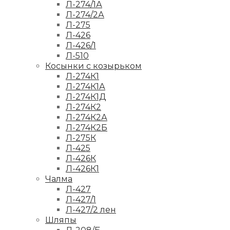
Л-274/1А
Л-274/2А
Л-275
Л-426
Л-426/1
Л-510
Косынки с козырьком
Л-274К1
Л-274К1А
Л-274К1Д
Л-274К2
Л-274К2А
Л-274К2Б
Л-275К
Л-425
Л-426К
Л-426К1
Чалма
Л-427
Л-427/1
Л-427/2 лен
Шляпы