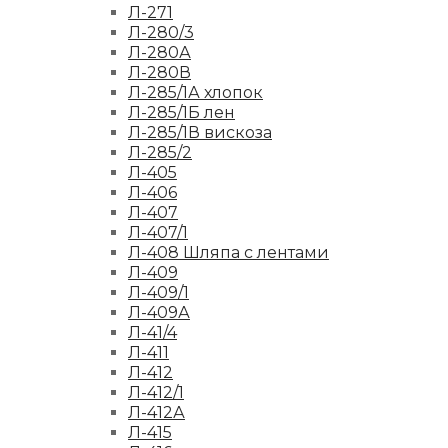
Л-271
Л-280/3
Л-280А
Л-280В
Л-285/1А хлопок
Л-285/1Б лен
Л-285/1В вискоза
Л-285/2
Л-405
Л-406
Л-407
Л-407/1
Л-408 Шляпа с лентами
Л-409
Л-409/1
Л-409А
Л-41/4
Л-411
Л-412
Л-412/1
Л-412А
Л-415