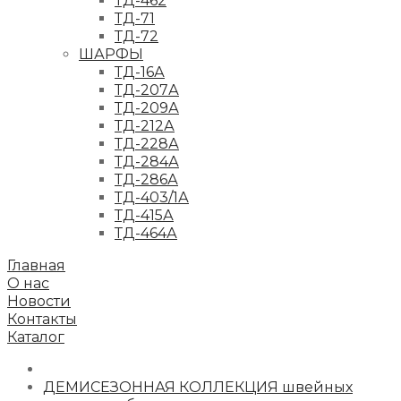
ТД-462
ТД-71
ТД-72
ШАРФЫ
ТД-16А
ТД-207А
ТД-209А
ТД-212А
ТД-228А
ТД-284А
ТД-286А
ТД-403/1А
ТД-415А
ТД-464А
Главная
О нас
Новости
Контакты
Каталог
ДЕМИСЕЗОННАЯ КОЛЛЕКЦИЯ швейных