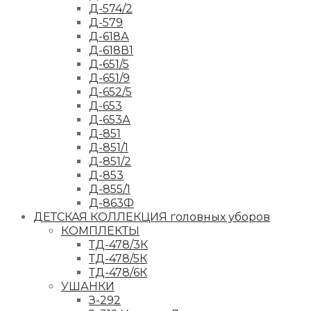
Д-574/2
Д-579
Д-618А
Д-618В1
Д-651/5
Д-651/9
Д-652/5
Д-653
Д-653А
Д-851
Д-851/1
Д-851/2
Д-853
Д-855/1
Д-863Ф
ДЕТСКАЯ КОЛЛЕКЦИЯ головных уборов
КОМПЛЕКТЫ
ТД-478/3К
ТД-478/5К
ТД-478/6К
УШАНКИ
З-292