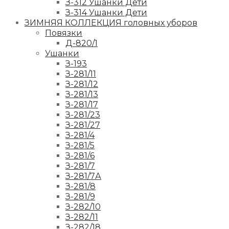
З-312 Ушанки Дети
З-314 Ушанки Дети
ЗИМНЯЯ КОЛЛЕКЦИЯ головных уборов
Повязки
Д-820/1
Ушанки
З-193
З-281/11
З-281/12
З-281/13
З-281/17
З-281/23
З-281/27
З-281/4
З-281/5
З-281/6
З-281/7
З-281/7А
З-281/8
З-281/9
З-282/10
З-282/11
З-282/18