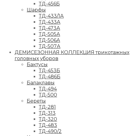
ТД-456Б
Шарфы
ТД-433/1А
ТД-433А
ТД-473А
ТД-505А
ТД-506А
ТД-507А
ДЕМИСЕЗОННАЯ КОЛЛЕКЦИЯ трикотажных
головных уборов
Бактусы
ТД-453Б
ТД-486Б
Балаклавы
ТД-494
ТД-500
Береты
ТД-281
ТД-313
ТД-320
ТД-483
ТД-490/2