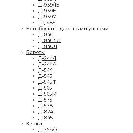
Д-939/1Б
Д-939Б
Д-939У
ТД-485
Бейсболки с длинными ушками
Д-840
Д-840/1Л
Д-840Л
Береты
Д-244/1
Д-244А
Д-544
Д-545
Д-545Ф
Д-565
Д-565М
Д-575
Д-578
Д-824
Д-845
Кепки
Д-258/3