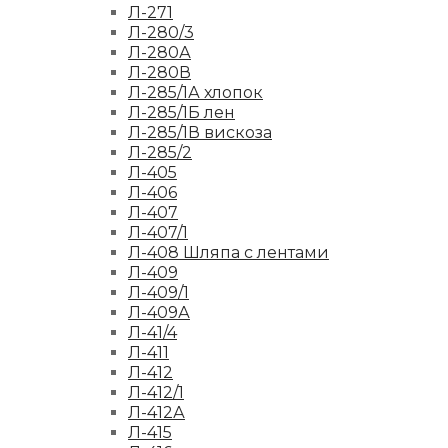
Л-271
Л-280/3
Л-280А
Л-280В
Л-285/1А хлопок
Л-285/1Б лен
Л-285/1В вискоза
Л-285/2
Л-405
Л-406
Л-407
Л-407/1
Л-408 Шляпа с лентами
Л-409
Л-409/1
Л-409А
Л-41/4
Л-411
Л-412
Л-412/1
Л-412А
Л-415