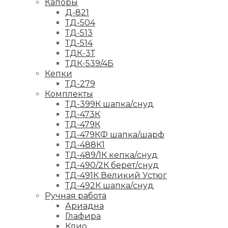
Капоры
Д-821
ТД-504
ТД-513
ТД-514
ТДК-3Т
ТДК-539/4Б
Кепки
ТД-279
Комплекты
ТД-399К шапка/снуд
ТД-473К
ТД-479К
ТД-479КФ шапка/шарф
ТД-488К1
ТД-489/1К кепка/снуд
ТД-490/2К берет/снуд
ТД-491К Великий Устюг
ТД-492К шапка/снуд
Ручная работа
Ариадна
Глафира
Клио