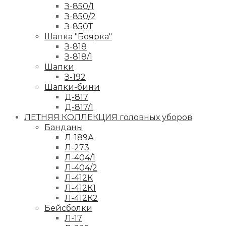
З-850/1
З-850/2
З-850Т
Шапка "Боярка"
З-818
З-818/1
Шапки
З-192
Шапки-бини
Д-817
Д-817/1
ЛЕТНЯЯ КОЛЛЕКЦИЯ головных уборов
Банданы
Л-189А
Л-273
Л-404/1
Л-404/2
Л-412К
Л-412К1
Л-412К2
Бейсболки
Л-17