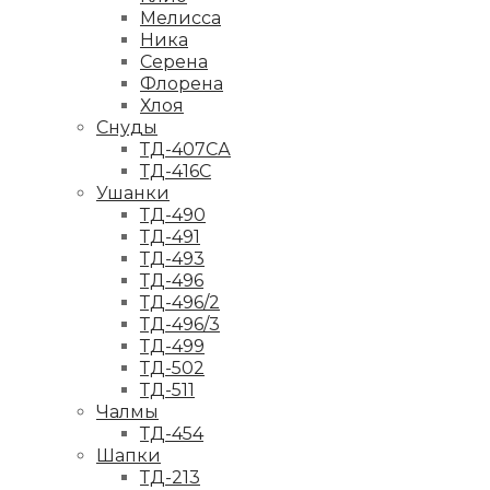
Мелисса
Ника
Серена
Флорена
Хлоя
Снуды
ТД-407СА
ТД-416С
Ушанки
ТД-490
ТД-491
ТД-493
ТД-496
ТД-496/2
ТД-496/3
ТД-499
ТД-502
ТД-511
Чалмы
ТД-454
Шапки
ТД-213