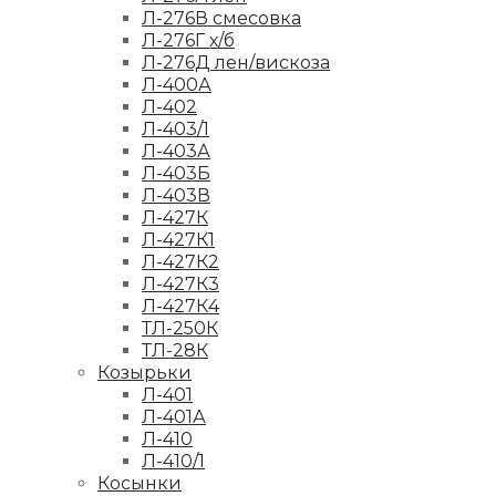
Л-276В смесовка
Л-276Г х/б
Л-276Д лен/вискоза
Л-400А
Л-402
Л-403/1
Л-403А
Л-403Б
Л-403В
Л-427К
Л-427К1
Л-427К2
Л-427К3
Л-427К4
ТЛ-250К
ТЛ-28К
Козырьки
Л-401
Л-401А
Л-410
Л-410/1
Косынки