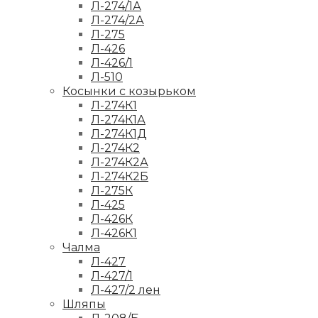
Л-274/1А
Л-274/2А
Л-275
Л-426
Л-426/1
Л-510
Косынки с козырьком
Л-274К1
Л-274К1А
Л-274К1Д
Л-274К2
Л-274К2А
Л-274К2Б
Л-275К
Л-425
Л-426К
Л-426К1
Чалма
Л-427
Л-427/1
Л-427/2 лен
Шляпы