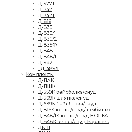
Д-577Т
Д-742
Д-742Т
Д-816
Д-835
Д-835/1
Д-835/2
Д-835Ф
Д-848
Д-848/1
Д-942
ТД-489/1
Комплекты
Д-11АК
Д-11ШК
Д-559К бейсболка/снуд
Д-568К шляпка/снуд
Д-639К бейсболка/снуд
Д-816К кепка/снуд/комбинир
Д-848/1К кепка/снуд НОРКА
Д-848К кепка/снуд Барашек
ДК-11