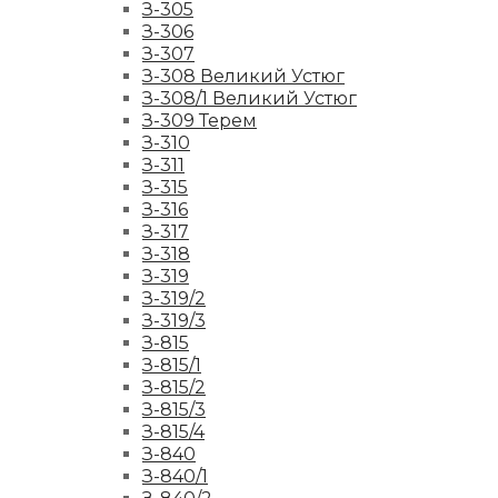
З-305
З-306
З-307
З-308 Великий Устюг
З-308/1 Великий Устюг
З-309 Терем
З-310
З-311
З-315
З-316
З-317
З-318
З-319
З-319/2
З-319/3
З-815
З-815/1
З-815/2
З-815/3
З-815/4
З-840
З-840/1