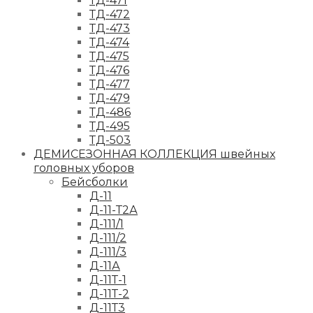
ТД-471
ТД-472
ТД-473
ТД-474
ТД-475
ТД-476
ТД-477
ТД-479
ТД-486
ТД-495
ТД-503
ДЕМИСЕЗОННАЯ КОЛЛЕКЦИЯ швейных
головных уборов
Бейсболки
Д-11
Д-11-Т2А
Д-111/1
Д-111/2
Д-111/3
Д-11А
Д-11Т-1
Д-11Т-2
Д-11Т3