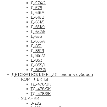
Д-574/2
Д-579
Д-618А
Д-618В1
Д-651/5
Д-651/9
Д-652/5
Д-653
Д-653А
Д-851
Д-851/1
Д-851/2
Д-853
Д-855/1
Д-863Ф
ДЕТСКАЯ КОЛЛЕКЦИЯ головных уборов
КОМПЛЕКТЫ
ТД-478/3К
ТД-478/5К
ТД-478/6К
УШАНКИ
З-292