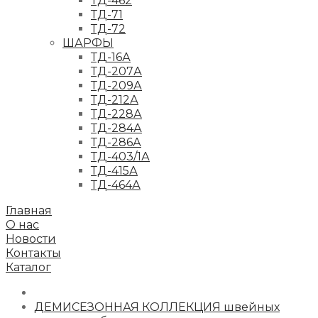
ТД-462
ТД-71
ТД-72
ШАРФЫ
ТД-16А
ТД-207А
ТД-209А
ТД-212А
ТД-228А
ТД-284А
ТД-286А
ТД-403/1А
ТД-415А
ТД-464А
Главная
О нас
Новости
Контакты
Каталог
ДЕМИСЕЗОННАЯ КОЛЛЕКЦИЯ швейных