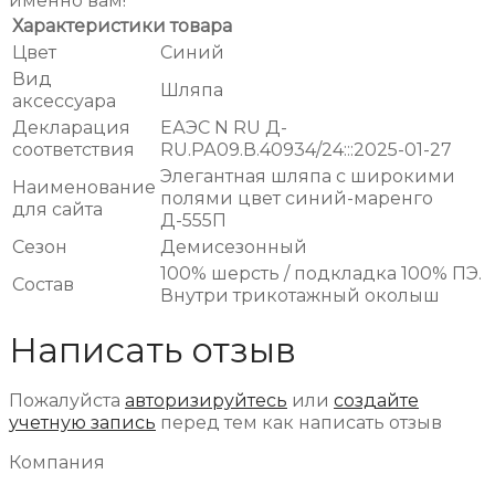
именно вам!
Характеристики товара
Цвет
Синий
Вид
Шляпа
аксессуара
Декларация
ЕАЭС N RU Д-
соответствия
RU.РА09.В.40934/24:::2025-01-27
Элегантная шляпа с широкими
Наименование
полями цвет синий-маренго
для сайта
Д-555П
Сезон
Демисезонный
100% шерсть / подкладка 100% ПЭ.
Состав
Внутри трикотажный околыш
Написать отзыв
Пожалуйста
авторизируйтесь
или
создайте
учетную запись
перед тем как написать отзыв
Компания