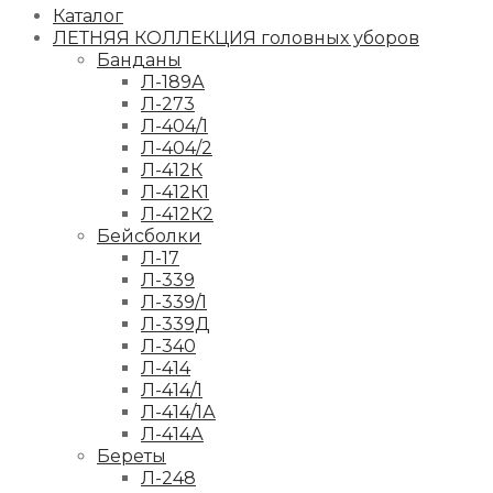
Каталог
ЛЕТНЯЯ КОЛЛЕКЦИЯ головных уборов
Банданы
Л-189А
Л-273
Л-404/1
Л-404/2
Л-412К
Л-412К1
Л-412К2
Бейсболки
Л-17
Л-339
Л-339/1
Л-339Д
Л-340
Л-414
Л-414/1
Л-414/1А
Л-414А
Береты
Л-248