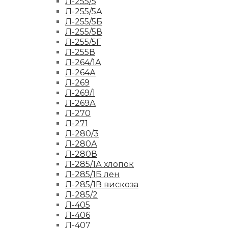
Л-255/5
Л-255/5А
Л-255/5Б
Л-255/5В
Л-255/5Г
Л-255В
Л-264/1А
Л-264А
Л-269
Л-269/1
Л-269А
Л-270
Л-271
Л-280/3
Л-280А
Л-280В
Л-285/1А хлопок
Л-285/1Б лен
Л-285/1В вискоза
Л-285/2
Л-405
Л-406
Л-407