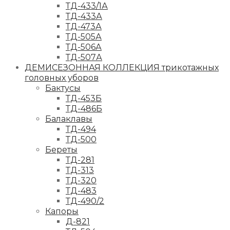
ТД-433/1А
ТД-433А
ТД-473А
ТД-505А
ТД-506А
ТД-507А
ДЕМИСЕЗОННАЯ КОЛЛЕКЦИЯ трикотажных
головных уборов
Бактусы
ТД-453Б
ТД-486Б
Балаклавы
ТД-494
ТД-500
Береты
ТД-281
ТД-313
ТД-320
ТД-483
ТД-490/2
Капоры
Д-821