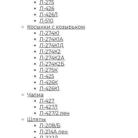
Л-275
Л-426
Л-426/1
Л-510
Косынки с козырьком
Л-274К1
Л-274К1А
Л-274К1Д
Л-274К2
Л-274К2А
Л-274К2Б
Л-275К
Л-425
Л-426К
Л-426К1
Чалма
Л-427
Л-427/1
Л-427/2 лен
Шляпы
Л-208/Б
Л-214А лен
Л-222/1