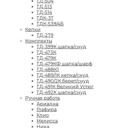
ТД-504
ТД-513
ТД-514
ТДК-3Т
ТДК-539/4Б
Кепки
ТД-279
Комплекты
ТД-399К шапка/снуд
ТД-473К
ТД-479К
ТД-479КФ шапка/шарф
ТД-488К1
ТД-489/1К кепка/снуд
ТД-490/2К берет/снуд
ТД-491К Великий Устюг
ТД-492К шапка/снуд
Ручная работа
Ариадна
Глафира
Клио
Мелисса
Ника