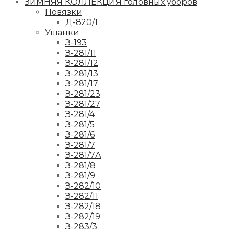
ЗИМНЯЯ КОЛЛЕКЦИЯ головных уборов
Повязки
Д-820/1
Ушанки
З-193
З-281/11
З-281/12
З-281/13
З-281/17
З-281/23
З-281/27
З-281/4
З-281/5
З-281/6
З-281/7
З-281/7А
З-281/8
З-281/9
З-282/10
З-282/11
З-282/18
З-282/19
З-283/3