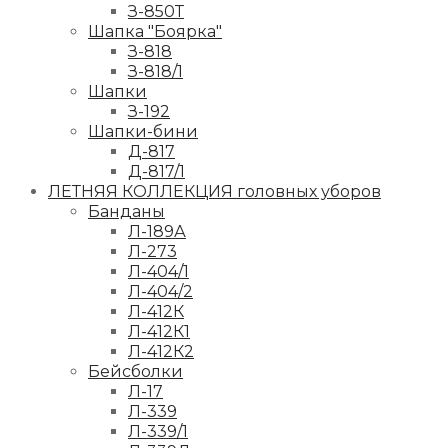
З-850Т
Шапка "Боярка"
З-818
З-818/1
Шапки
З-192
Шапки-бини
Д-817
Д-817/1
ЛЕТНЯЯ КОЛЛЕКЦИЯ головных уборов
Банданы
Л-189А
Л-273
Л-404/1
Л-404/2
Л-412К
Л-412К1
Л-412К2
Бейсболки
Л-17
Л-339
Л-339/1