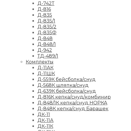
Д-742Т
Д-816
Д-835
Д-835/1
Д-835/2
Д-835Ф
Д-848
Д-848/1
Д-942
ТД-489/1
Комплекты
Д-11АК
Д-11ШК
Д-559К бейсболка/снуд
Д-568К шляпка/снуд
Д-639К бейсболка/снуд
Д-816К кепка/снуд/комбинир
Д-848/1К кепка/снуд НОРКА
Д-848К кепка/снуд Барашек
ДК-11
ДК-11А
ДК-11К