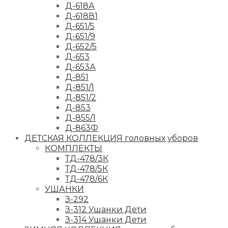
Д-618А
Д-618В1
Д-651/5
Д-651/9
Д-652/5
Д-653
Д-653А
Д-851
Д-851/1
Д-851/2
Д-853
Д-855/1
Д-863Ф
ДЕТСКАЯ КОЛЛЕКЦИЯ головных уборов
КОМПЛЕКТЫ
ТД-478/3К
ТД-478/5К
ТД-478/6К
УШАНКИ
З-292
З-312 Ушанки Дети
З-314 Ушанки Дети