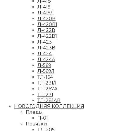
Л-418
Л-419
Л-419/1
Л-420В
Л-420В1
Л-422В
Л-422В1
Л-423
Л-423В
Л-424
Л-424А
Л-569
Л-569/1
ТЛ-164
ТЛ-231/1
ТЛ-267А
ТЛ-271
ТЛ-281АВ
НОВОГОДНЯЯ КОЛЛЕКЦИЯ
Пледы
П-01
Повязки
ТД-205