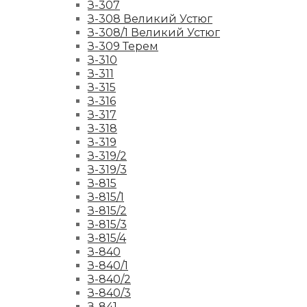
З-307
З-308 Великий Устюг
З-308/1 Великий Устюг
З-309 Терем
З-310
З-311
З-315
З-316
З-317
З-318
З-319
З-319/2
З-319/3
З-815
З-815/1
З-815/2
З-815/3
З-815/4
З-840
З-840/1
З-840/2
З-840/3
З-841