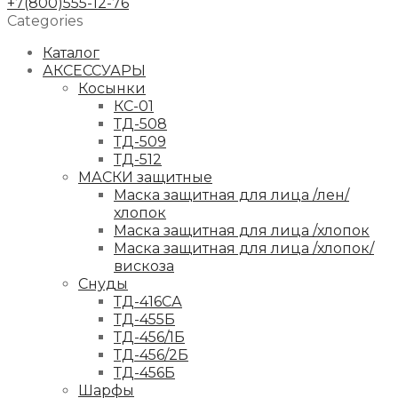
+7(800)555-12-76
Categories
Каталог
АКСЕССУАРЫ
Косынки
КС-01
ТД-508
ТД-509
ТД-512
МАСКИ защитные
Маска защитная для лица /лен/
хлопок
Маска защитная для лица /хлопок
Маска защитная для лица /хлопок/
вискоза
Снуды
ТД-416СА
ТД-455Б
ТД-456/1Б
ТД-456/2Б
ТД-456Б
Шарфы