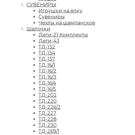
СУВЕНИРЫ
Игрушки на елку
Сувениры
Чехлы на шампанское
Шапочки
Дети-21 Комплекты
Дети-43
ТД-132
ТД-134
ТД-137
ТД-16/1
ТД-16/2
ТД-16/3
ТД-16/4
ТД-16/5
ТД-202
ТД-220
ТД-226/2
ТД-227
ТД-228
ТД-230
ТД-269/1