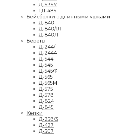
Д-939У
ТД-485
Бейсболки с длинными ушками
Д-840
Д-840/1Л
Д-840Л
Береты
Д-244/1
Д-244А
Д-544
Д-545
Д-545Ф
Д-565
Д-565М
Д-575
Д-578
Д-824
Д-845
Кепки
Д-258/3
Д-427
Д-507