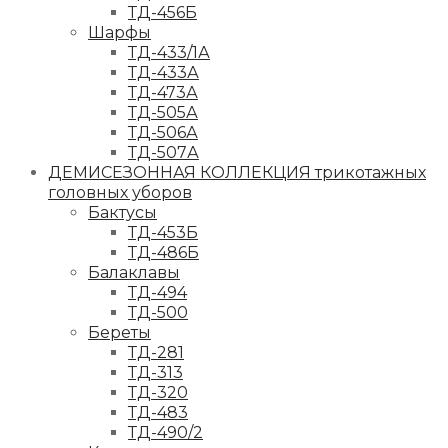
ТД-456Б
Шарфы
ТД-433/1А
ТД-433А
ТД-473А
ТД-505А
ТД-506А
ТД-507А
ДЕМИСЕЗОННАЯ КОЛЛЕКЦИЯ трикотажных
головных уборов
Бактусы
ТД-453Б
ТД-486Б
Балаклавы
ТД-494
ТД-500
Береты
ТД-281
ТД-313
ТД-320
ТД-483
ТД-490/2