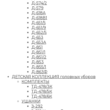
Д-574/2
Д-579
Д-618А
Д-618В1
Д-651/5
Д-651/9
Д-652/5
Д-653
Д-653А
Д-851
Д-851/1
Д-851/2
Д-853
Д-855/1
Д-863Ф
ДЕТСКАЯ КОЛЛЕКЦИЯ головных уборов
КОМПЛЕКТЫ
ТД-478/3К
ТД-478/5К
ТД-478/6К
УШАНКИ
З-292