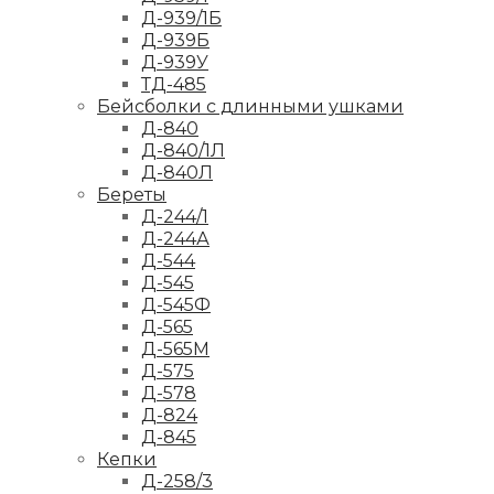
Д-939/1Б
Д-939Б
Д-939У
ТД-485
Бейсболки с длинными ушками
Д-840
Д-840/1Л
Д-840Л
Береты
Д-244/1
Д-244А
Д-544
Д-545
Д-545Ф
Д-565
Д-565М
Д-575
Д-578
Д-824
Д-845
Кепки
Д-258/3