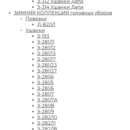
З-312 Ушанки Дети
З-314 Ушанки Дети
ЗИМНЯЯ КОЛЛЕКЦИЯ головных уборов
Повязки
Д-820/1
Ушанки
З-193
З-281/11
З-281/12
З-281/13
З-281/17
З-281/23
З-281/27
З-281/4
З-281/5
З-281/6
З-281/7
З-281/7А
З-281/8
З-281/9
З-282/10
З-282/11
З-282/18