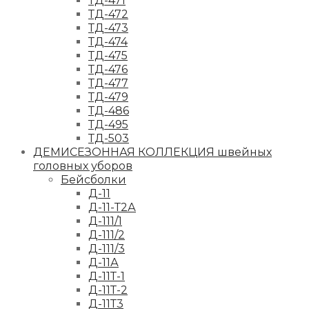
ТД-471
ТД-472
ТД-473
ТД-474
ТД-475
ТД-476
ТД-477
ТД-479
ТД-486
ТД-495
ТД-503
ДЕМИСЕЗОННАЯ КОЛЛЕКЦИЯ швейных
головных уборов
Бейсболки
Д-11
Д-11-Т2А
Д-111/1
Д-111/2
Д-111/3
Д-11А
Д-11Т-1
Д-11Т-2
Д-11Т3