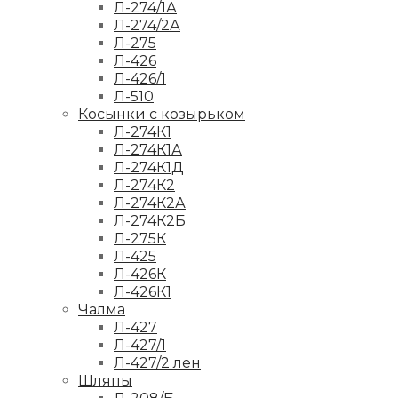
Л-274/1А
Л-274/2А
Л-275
Л-426
Л-426/1
Л-510
Косынки с козырьком
Л-274К1
Л-274К1А
Л-274К1Д
Л-274К2
Л-274К2А
Л-274К2Б
Л-275К
Л-425
Л-426К
Л-426К1
Чалма
Л-427
Л-427/1
Л-427/2 лен
Шляпы