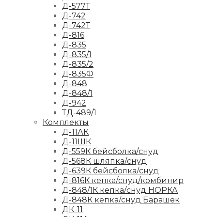
Д-577Т
Д-742
Д-742Т
Д-816
Д-835
Д-835/1
Д-835/2
Д-835Ф
Д-848
Д-848/1
Д-942
ТД-489/1
Комплекты
Д-11АК
Д-11ШК
Д-559К бейсболка/снуд
Д-568К шляпка/снуд
Д-639К бейсболка/снуд
Д-816К кепка/снуд/комбинир
Д-848/1К кепка/снуд НОРКА
Д-848К кепка/снуд Барашек
ДК-11