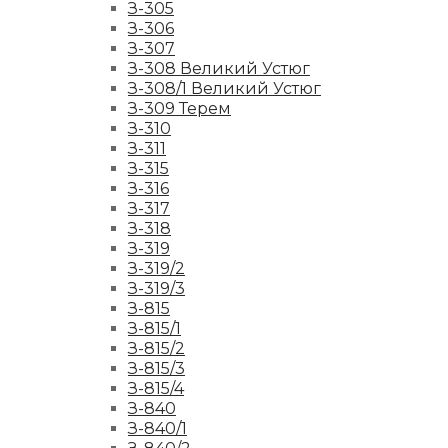
З-305
З-306
З-307
З-308 Великий Устюг
З-308/1 Великий Устюг
З-309 Терем
З-310
З-311
З-315
З-316
З-317
З-318
З-319
З-319/2
З-319/3
З-815
З-815/1
З-815/2
З-815/3
З-815/4
З-840
З-840/1