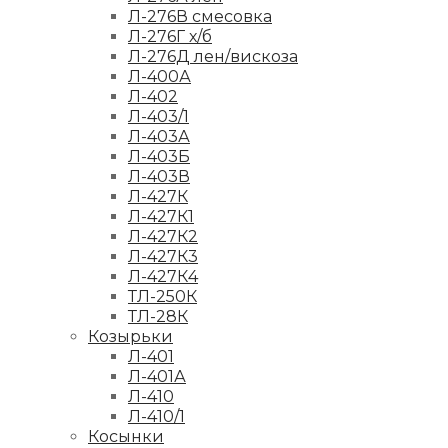
Л-276В смесовка
Л-276Г х/б
Л-276Д лен/вискоза
Л-400А
Л-402
Л-403/1
Л-403А
Л-403Б
Л-403В
Л-427К
Л-427К1
Л-427К2
Л-427К3
Л-427К4
ТЛ-250К
ТЛ-28К
Козырьки
Л-401
Л-401А
Л-410
Л-410/1
Косынки