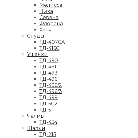
Мелисса
Ника
Серена
Флорена
Хлоя
Снуды
ТД-407СА
ТД-416С
Ушанки
ТД-490
ТД-491
ТД-493
ТД-496
ТД-496/2
ТД-496/3
ТД-499
ТД-502
ТД-511
Чалмы
ТД-454
Шапки
ТД-213