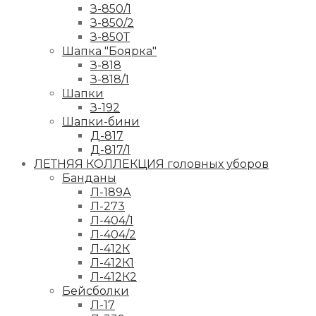
З-850/1
З-850/2
З-850Т
Шапка "Боярка"
З-818
З-818/1
Шапки
З-192
Шапки-бини
Д-817
Д-817/1
ЛЕТНЯЯ КОЛЛЕКЦИЯ головных уборов
Банданы
Л-189А
Л-273
Л-404/1
Л-404/2
Л-412К
Л-412К1
Л-412К2
Бейсболки
Л-17