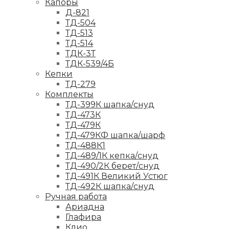
Капоры
Д-821
ТД-504
ТД-513
ТД-514
ТДК-3Т
ТДК-539/4Б
Кепки
ТД-279
Комплекты
ТД-399К шапка/снуд
ТД-473К
ТД-479К
ТД-479КФ шапка/шарф
ТД-488К1
ТД-489/1К кепка/снуд
ТД-490/2К берет/снуд
ТД-491К Великий Устюг
ТД-492К шапка/снуд
Ручная работа
Ариадна
Глафира
Клио