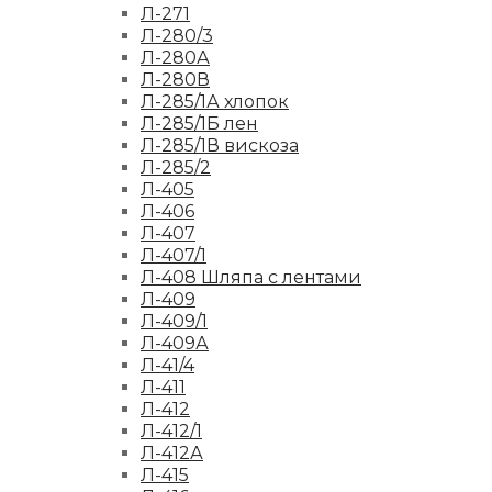
Л-271
Л-280/3
Л-280А
Л-280В
Л-285/1А хлопок
Л-285/1Б лен
Л-285/1В вискоза
Л-285/2
Л-405
Л-406
Л-407
Л-407/1
Л-408 Шляпа с лентами
Л-409
Л-409/1
Л-409А
Л-41/4
Л-411
Л-412
Л-412/1
Л-412А
Л-415