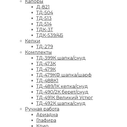
Капоры
Д-821
ТД-504
ТД-513
ТД-514
ТДК-3Т
ТДК-539/4Б
Кепки
ТД-279
Комплекты
ТД-399К шапка/снуд
ТД-473К
ТД-479К
ТД-479КФ шапка/шарф
ТД-488К1
ТД-489/1К кепка/снуд
ТД-490/2К берет/снуд
ТД-491К Великий Устюг
ТД-492К шапка/снуд
Ручная работа
Ариадна
Глафира
Клио