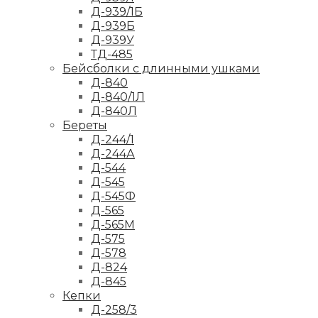
Д-939/1Б
Д-939Б
Д-939У
ТД-485
Бейсболки с длинными ушками
Д-840
Д-840/1Л
Д-840Л
Береты
Д-244/1
Д-244А
Д-544
Д-545
Д-545Ф
Д-565
Д-565М
Д-575
Д-578
Д-824
Д-845
Кепки
Д-258/3