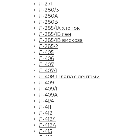
Л-271
Л-280/3
Л-280А
Л-280В
Л-285/1А хлопок
Л-285/1Б лен
Л-285/1В вискоза
Л-285/2
Л-405
Л-406
Л-407
Л-407/1
Л-408 Шляпа с лентами
Л-409
Л-409/1
Л-409А
Л-41/4
Л-411
Л-412
Л-412/1
Л-412А
Л-415