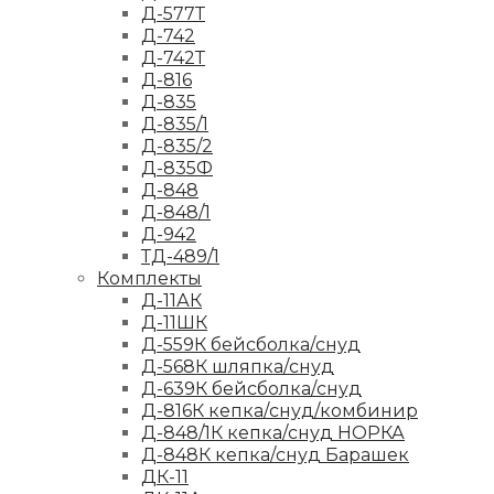
Д-577Т
Д-742
Д-742Т
Д-816
Д-835
Д-835/1
Д-835/2
Д-835Ф
Д-848
Д-848/1
Д-942
ТД-489/1
Комплекты
Д-11АК
Д-11ШК
Д-559К бейсболка/снуд
Д-568К шляпка/снуд
Д-639К бейсболка/снуд
Д-816К кепка/снуд/комбинир
Д-848/1К кепка/снуд НОРКА
Д-848К кепка/снуд Барашек
ДК-11