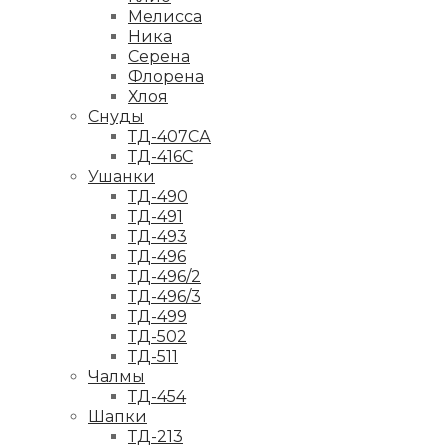
Мелисса
Ника
Серена
Флорена
Хлоя
Снуды
ТД-407СА
ТД-416С
Ушанки
ТД-490
ТД-491
ТД-493
ТД-496
ТД-496/2
ТД-496/3
ТД-499
ТД-502
ТД-511
Чалмы
ТД-454
Шапки
ТД-213