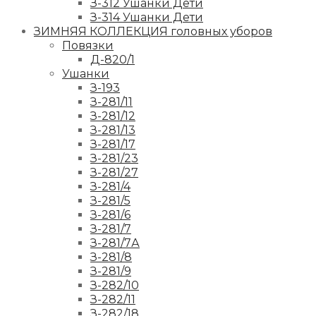
З-312 Ушанки Дети
З-314 Ушанки Дети
ЗИМНЯЯ КОЛЛЕКЦИЯ головных уборов
Повязки
Д-820/1
Ушанки
З-193
З-281/11
З-281/12
З-281/13
З-281/17
З-281/23
З-281/27
З-281/4
З-281/5
З-281/6
З-281/7
З-281/7А
З-281/8
З-281/9
З-282/10
З-282/11
З-282/18