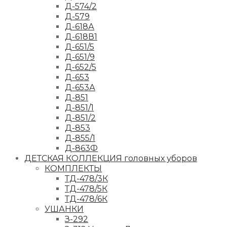
Д-574/2
Д-579
Д-618А
Д-618В1
Д-651/5
Д-651/9
Д-652/5
Д-653
Д-653А
Д-851
Д-851/1
Д-851/2
Д-853
Д-855/1
Д-863Ф
ДЕТСКАЯ КОЛЛЕКЦИЯ головных уборов
КОМПЛЕКТЫ
ТД-478/3К
ТД-478/5К
ТД-478/6К
УШАНКИ
З-292