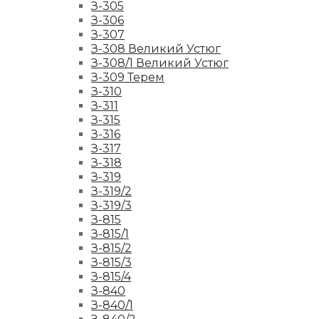
З-305
З-306
З-307
З-308 Великий Устюг
З-308/1 Великий Устюг
З-309 Терем
З-310
З-311
З-315
З-316
З-317
З-318
З-319
З-319/2
З-319/3
З-815
З-815/1
З-815/2
З-815/3
З-815/4
З-840
З-840/1