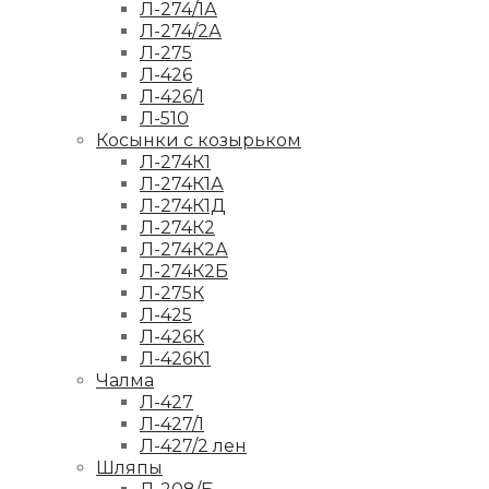
Л-274/1А
Л-274/2А
Л-275
Л-426
Л-426/1
Л-510
Косынки с козырьком
Л-274К1
Л-274К1А
Л-274К1Д
Л-274К2
Л-274К2А
Л-274К2Б
Л-275К
Л-425
Л-426К
Л-426К1
Чалма
Л-427
Л-427/1
Л-427/2 лен
Шляпы