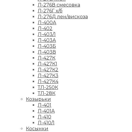
Л-276В смесовка
Л-276Г х/б
Л-276Д лен/вискоза
Л-400А
Л-402
Л-403/1
Л-403А
Л-403Б
Л-403В
Л-427К
Л-427К1
Л-427К2
Л-427К3
Л-427К4
ТЛ-250К
ТЛ-28К
Козырьки
Л-401
Л-401А
Л-410
Л-410/1
Косынки