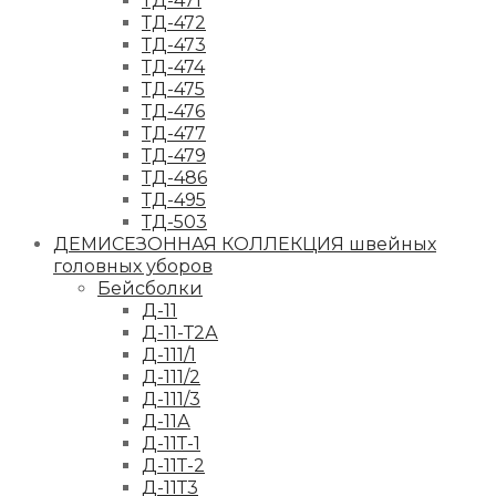
ТД-471
ТД-472
ТД-473
ТД-474
ТД-475
ТД-476
ТД-477
ТД-479
ТД-486
ТД-495
ТД-503
ДЕМИСЕЗОННАЯ КОЛЛЕКЦИЯ швейных
головных уборов
Бейсболки
Д-11
Д-11-Т2А
Д-111/1
Д-111/2
Д-111/3
Д-11А
Д-11Т-1
Д-11Т-2
Д-11Т3