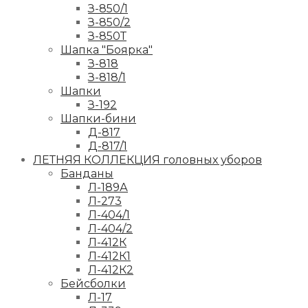
З-850/1
З-850/2
З-850Т
Шапка "Боярка"
З-818
З-818/1
Шапки
З-192
Шапки-бини
Д-817
Д-817/1
ЛЕТНЯЯ КОЛЛЕКЦИЯ головных уборов
Банданы
Л-189А
Л-273
Л-404/1
Л-404/2
Л-412К
Л-412К1
Л-412К2
Бейсболки
Л-17