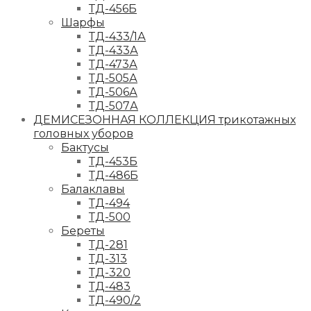
ТД-456Б
Шарфы
ТД-433/1А
ТД-433А
ТД-473А
ТД-505А
ТД-506А
ТД-507А
ДЕМИСЕЗОННАЯ КОЛЛЕКЦИЯ трикотажных
головных уборов
Бактусы
ТД-453Б
ТД-486Б
Балаклавы
ТД-494
ТД-500
Береты
ТД-281
ТД-313
ТД-320
ТД-483
ТД-490/2