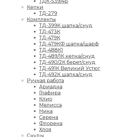
ТДК-539/4Б
Кепки
ТД-279
Комплекты
ТД-399К шапка/снуд
ТД-473К
ТД-479К
ТД-479КФ шапка/шарф
ТД-488К1
ТД-489/1К кепка/снуд
ТД-490/2К берет/снуд
ТД-491К Великий Устюг
ТД-492К шапка/снуд
Ручная работа
Ариадна
Глафира
Клио
Мелисса
Ника
Серена
Флорена
Хлоя
Снуды