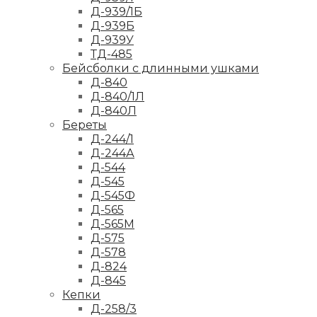
Д-939/1Б
Д-939Б
Д-939У
ТД-485
Бейсболки с длинными ушками
Д-840
Д-840/1Л
Д-840Л
Береты
Д-244/1
Д-244А
Д-544
Д-545
Д-545Ф
Д-565
Д-565М
Д-575
Д-578
Д-824
Д-845
Кепки
Д-258/3