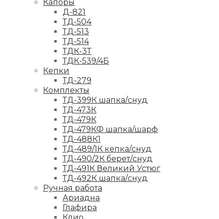
Капоры
Д-821
ТД-504
ТД-513
ТД-514
ТДК-3Т
ТДК-539/4Б
Кепки
ТД-279
Комплекты
ТД-399К шапка/снуд
ТД-473К
ТД-479К
ТД-479КФ шапка/шарф
ТД-488К1
ТД-489/1К кепка/снуд
ТД-490/2К берет/снуд
ТД-491К Великий Устюг
ТД-492К шапка/снуд
Ручная работа
Ариадна
Глафира
Клио