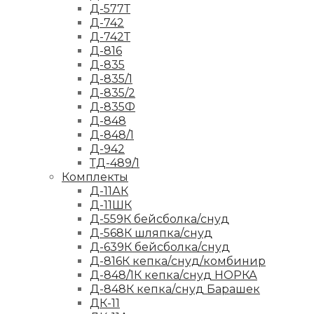
Д-577Т
Д-742
Д-742Т
Д-816
Д-835
Д-835/1
Д-835/2
Д-835Ф
Д-848
Д-848/1
Д-942
ТД-489/1
Комплекты
Д-11АК
Д-11ШК
Д-559К бейсболка/снуд
Д-568К шляпка/снуд
Д-639К бейсболка/снуд
Д-816К кепка/снуд/комбинир
Д-848/1К кепка/снуд НОРКА
Д-848К кепка/снуд Барашек
ДК-11