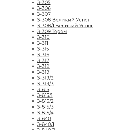
З-305
З-306
З-307
З-308 Великий Устюг
З-308/1 Великий Устюг
З-309 Терем
З-310
З-311
З-315
З-316
З-317
З-318
З-319
З-319/2
З-319/3
З-815
З-815/1
З-815/2
З-815/3
З-815/4
З-840
З-840/1