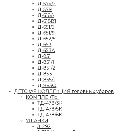
Д-574/2
Д-579
Д-618А
Д-618В1
Д-651/5
Д-651/9
Д-652/5
Д-653
Д-653А
Д-851
Д-851/1
Д-851/2
Д-853
Д-855/1
Д-863Ф
ДЕТСКАЯ КОЛЛЕКЦИЯ головных уборов
КОМПЛЕКТЫ
ТД-478/3К
ТД-478/5К
ТД-478/6К
УШАНКИ
З-292