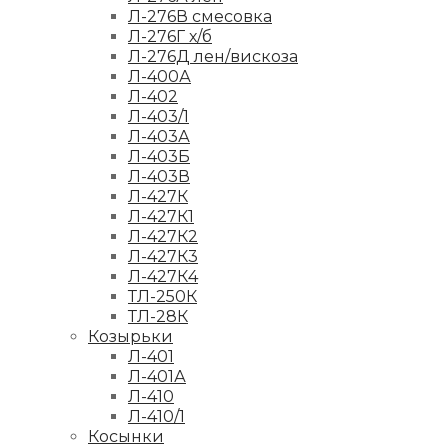
Л-276В смесовка
Л-276Г х/б
Л-276Д лен/вискоза
Л-400А
Л-402
Л-403/1
Л-403А
Л-403Б
Л-403В
Л-427К
Л-427К1
Л-427К2
Л-427К3
Л-427К4
ТЛ-250К
ТЛ-28К
Козырьки
Л-401
Л-401А
Л-410
Л-410/1
Косынки