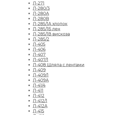
Л-271
Л-280/3
Л-280А
Л-280В
Л-285/1А хлопок
Л-285/1Б лен
Л-285/1В вискоза
Л-285/2
Л-405
Л-406
Л-407
Л-407/1
Л-408 Шляпа с лентами
Л-409
Л-409/1
Л-409А
Л-41/4
Л-411
Л-412
Л-412/1
Л-412А
Л-415