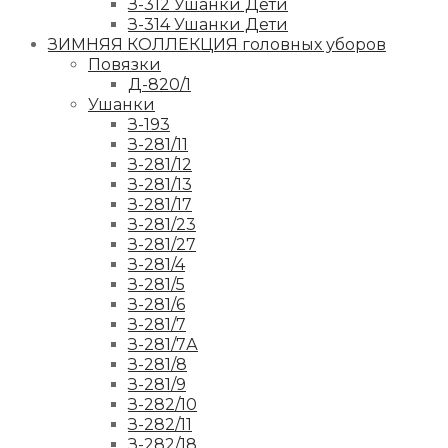
З-312 Ушанки Дети
З-314 Ушанки Дети
ЗИМНЯЯ КОЛЛЕКЦИЯ головных уборов
Повязки
Д-820/1
Ушанки
З-193
З-281/11
З-281/12
З-281/13
З-281/17
З-281/23
З-281/27
З-281/4
З-281/5
З-281/6
З-281/7
З-281/7А
З-281/8
З-281/9
З-282/10
З-282/11
З-282/18