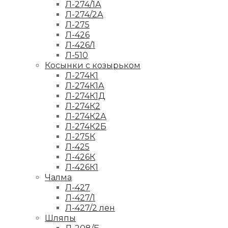
Л-274/1А
Л-274/2А
Л-275
Л-426
Л-426/1
Л-510
Косынки с козырьком
Л-274К1
Л-274К1А
Л-274К1Д
Л-274К2
Л-274К2А
Л-274К2Б
Л-275К
Л-425
Л-426К
Л-426К1
Чалма
Л-427
Л-427/1
Л-427/2 лен
Шляпы