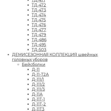
ТД-471
ТД-472
ТД-473
ТД-474
ТД-475
ТД-476
ТД-477
ТД-479
ТД-486
ТД-495
ТД-503
ДЕМИСЕЗОННАЯ КОЛЛЕКЦИЯ швейных
головных уборов
Бейсболки
Д-11
Д-11-Т2А
Д-111/1
Д-111/2
Д-111/3
Д-11А
Д-11Т-1
Д-11Т-2
Д-11Т3