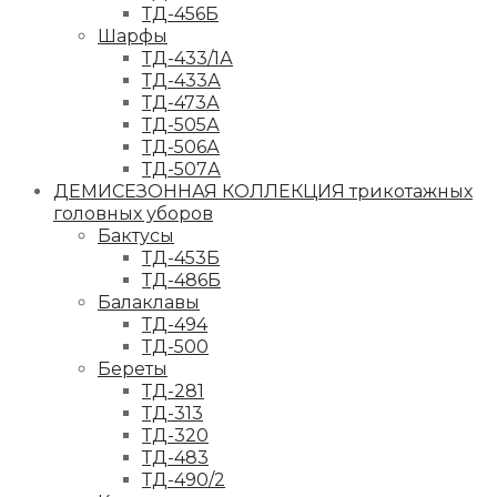
ТД-456Б
Шарфы
ТД-433/1А
ТД-433А
ТД-473А
ТД-505А
ТД-506А
ТД-507А
ДЕМИСЕЗОННАЯ КОЛЛЕКЦИЯ трикотажных
головных уборов
Бактусы
ТД-453Б
ТД-486Б
Балаклавы
ТД-494
ТД-500
Береты
ТД-281
ТД-313
ТД-320
ТД-483
ТД-490/2