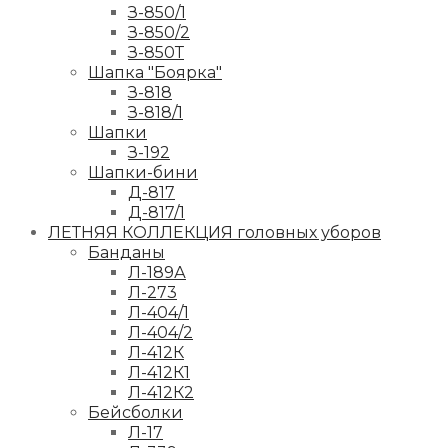
З-850/1
З-850/2
З-850Т
Шапка "Боярка"
З-818
З-818/1
Шапки
З-192
Шапки-бини
Д-817
Д-817/1
ЛЕТНЯЯ КОЛЛЕКЦИЯ головных уборов
Банданы
Л-189А
Л-273
Л-404/1
Л-404/2
Л-412К
Л-412К1
Л-412К2
Бейсболки
Л-17