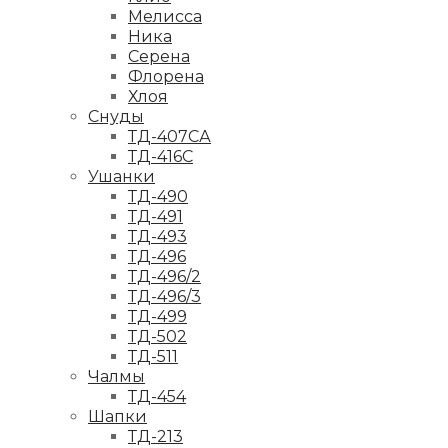
Мелисса
Ника
Серена
Флорена
Хлоя
Снуды
ТД-407СА
ТД-416С
Ушанки
ТД-490
ТД-491
ТД-493
ТД-496
ТД-496/2
ТД-496/3
ТД-499
ТД-502
ТД-511
Чалмы
ТД-454
Шапки
ТД-213