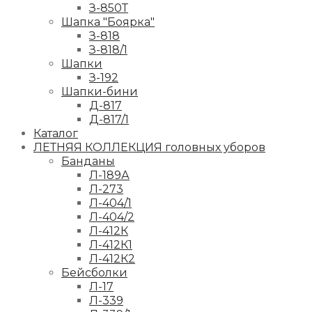
З-850Т
Шапка "Боярка"
З-818
З-818/1
Шапки
З-192
Шапки-бини
Д-817
Д-817/1
Каталог
ЛЕТНЯЯ КОЛЛЕКЦИЯ головных уборов
Банданы
Л-189А
Л-273
Л-404/1
Л-404/2
Л-412К
Л-412К1
Л-412К2
Бейсболки
Л-17
Л-339