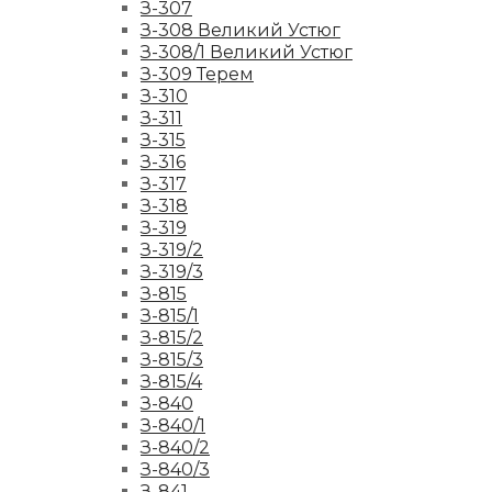
З-307
З-308 Великий Устюг
З-308/1 Великий Устюг
З-309 Терем
З-310
З-311
З-315
З-316
З-317
З-318
З-319
З-319/2
З-319/3
З-815
З-815/1
З-815/2
З-815/3
З-815/4
З-840
З-840/1
З-840/2
З-840/3
З-841