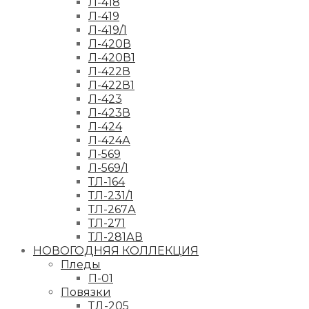
Л-418
Л-419
Л-419/1
Л-420В
Л-420В1
Л-422В
Л-422В1
Л-423
Л-423В
Л-424
Л-424А
Л-569
Л-569/1
ТЛ-164
ТЛ-231/1
ТЛ-267А
ТЛ-271
ТЛ-281АВ
НОВОГОДНЯЯ КОЛЛЕКЦИЯ
Пледы
П-01
Повязки
ТД-205