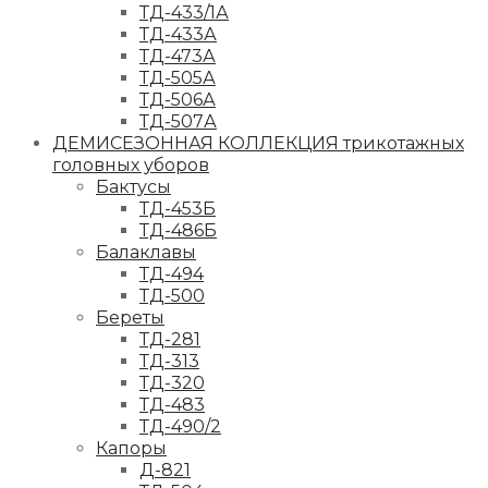
ТД-433/1А
ТД-433А
ТД-473А
ТД-505А
ТД-506А
ТД-507А
ДЕМИСЕЗОННАЯ КОЛЛЕКЦИЯ трикотажных
головных уборов
Бактусы
ТД-453Б
ТД-486Б
Балаклавы
ТД-494
ТД-500
Береты
ТД-281
ТД-313
ТД-320
ТД-483
ТД-490/2
Капоры
Д-821