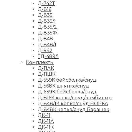
Д-742Т
Д-816
Д-835
Д-835/1
Д-835/2
Д-835Ф
Д-848
Д-848/1
Д-942
ТД-489/1
Комплекты
Д-11АК
Д-11ШК
Д-559К бейсболка/снуд
Д-568К шляпка/снуд
Д-639К бейсболка/снуд
Д-816К кепка/снуд/комбинир
Д-848/1К кепка/снуд НОРКА
Д-848К кепка/снуд Барашек
ДК-11
ДК-11А
ДК-11К