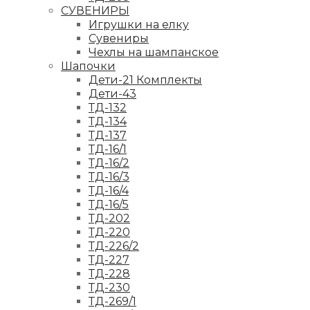
СУВЕНИРЫ
Игрушки на елку
Сувениры
Чехлы на шампанское
Шапочки
Дети-21 Комплекты
Дети-43
ТД-132
ТД-134
ТД-137
ТД-16/1
ТД-16/2
ТД-16/3
ТД-16/4
ТД-16/5
ТД-202
ТД-220
ТД-226/2
ТД-227
ТД-228
ТД-230
ТД-269/1