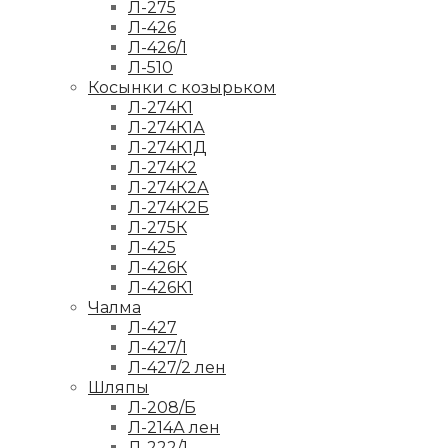
Л-275
Л-426
Л-426/1
Л-510
Косынки с козырьком
Л-274К1
Л-274К1А
Л-274К1Д
Л-274К2
Л-274К2А
Л-274К2Б
Л-275К
Л-425
Л-426К
Л-426К1
Чалма
Л-427
Л-427/1
Л-427/2 лен
Шляпы
Л-208/Б
Л-214А лен
Л-222/1