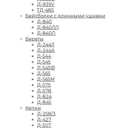
Д-939У
ТД-485
Бейсболки с длинными ушками
Д-840
Д-840/1Л
Д-840Л
Береты
Д-244/1
Д-244А
Д-544
Д-545
Д-545Ф
Д-565
Д-565М
Д-575
Д-578
Д-824
Д-845
Кепки
Д-258/3
Д-427
Д-507