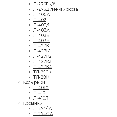
Л-276Г х/б
Л-276Д лен/вискоза
Л-400А
Л-402
Л-403/1
Л-403А
Л-403Б
Л-403В
Л-427К
Л-427К1
Л-427К2
Л-427К3
Л-427К4
ТЛ-250К
ТЛ-28К
Козырьки
Л-401А
Л-410
Л-410/1
Косынки
Л-274/1А
Л-274/2А