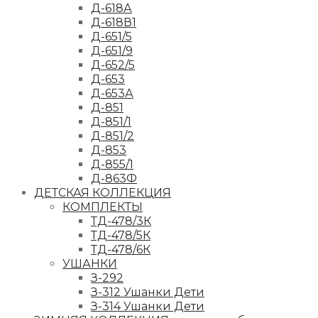
Д-618А
Д-618В1
Д-651/5
Д-651/9
Д-652/5
Д-653
Д-653А
Д-851
Д-851/1
Д-851/2
Д-853
Д-855/1
Д-863Ф
ДЕТСКАЯ КОЛЛЕКЦИЯ
КОМПЛЕКТЫ
ТД-478/3К
ТД-478/5К
ТД-478/6К
УШАНКИ
З-292
З-312 Ушанки Дети
З-314 Ушанки Дети