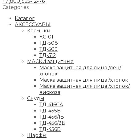
+7(800)555-12-76
Categories
Каталог
АКСЕССУАРЫ
Косынки
КС-01
ТД-508
ТД-509
ТД-512
МАСКИ защитные
Маска защитная для лица /лен/
хлопок
Маска защитная для лица /хлопок
Маска защитная для лица /хлопок/
вискоза
Снуды
ТД-416СА
ТД-455Б
ТД-456/1Б
ТД-456/2Б
ТД-456Б
Шарфы