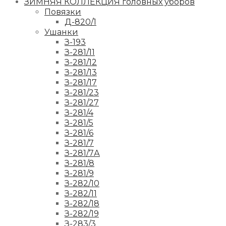
ЗИМНЯЯ КОЛЛЕКЦИЯ головных уборов
Повязки
Д-820/1
Ушанки
З-193
З-281/11
З-281/12
З-281/13
З-281/17
З-281/23
З-281/27
З-281/4
З-281/5
З-281/6
З-281/7
З-281/7А
З-281/8
З-281/9
З-282/10
З-282/11
З-282/18
З-282/19
З-283/3