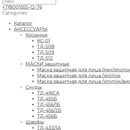
+7(800)555-12-76
Categories
Каталог
АКСЕССУАРЫ
Косынки
КС-01
ТД-508
ТД-509
ТД-512
МАСКИ защитные
Маска защитная для лица /лен/хлопо
Маска защитная для лица /хлопок
Маска защитная для лица /хлопок/ви
Снуды
ТД-416СА
ТД-455Б
ТД-456/1Б
ТД-456/2Б
ТД-456Б
Шарфы
ТД-433/1А