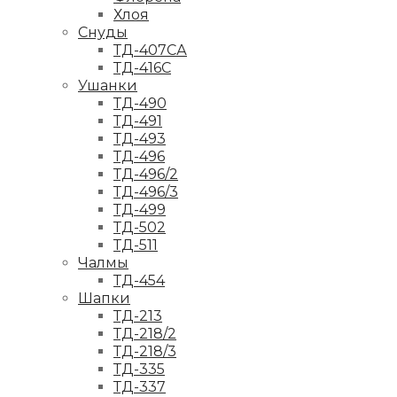
Хлоя
Снуды
ТД-407СА
ТД-416С
Ушанки
ТД-490
ТД-491
ТД-493
ТД-496
ТД-496/2
ТД-496/3
ТД-499
ТД-502
ТД-511
Чалмы
ТД-454
Шапки
ТД-213
ТД-218/2
ТД-218/3
ТД-335
ТД-337