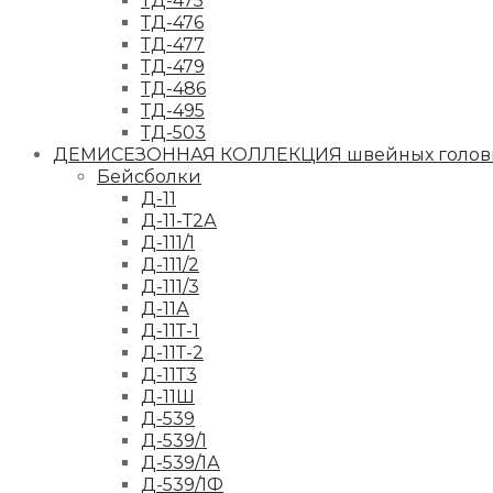
ТД-475
ТД-476
ТД-477
ТД-479
ТД-486
ТД-495
ТД-503
ДЕМИСЕЗОННАЯ КОЛЛЕКЦИЯ швейных головн
Бейсболки
Д-11
Д-11-Т2А
Д-111/1
Д-111/2
Д-111/3
Д-11А
Д-11Т-1
Д-11Т-2
Д-11Т3
Д-11Ш
Д-539
Д-539/1
Д-539/1А
Д-539/1Ф