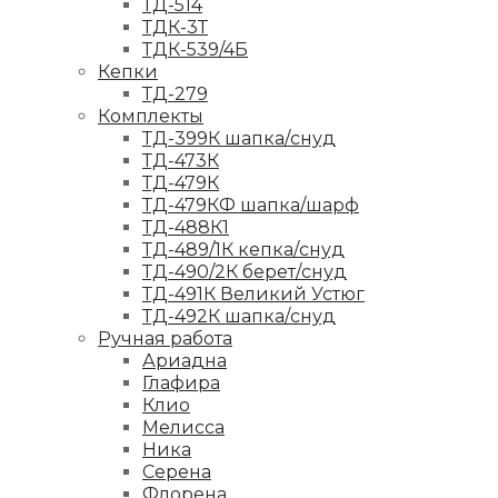
ТД-514
ТДК-3Т
ТДК-539/4Б
Кепки
ТД-279
Комплекты
ТД-399К шапка/снуд
ТД-473К
ТД-479К
ТД-479КФ шапка/шарф
ТД-488К1
ТД-489/1К кепка/снуд
ТД-490/2К берет/снуд
ТД-491К Великий Устюг
ТД-492К шапка/снуд
Ручная работа
Ариадна
Глафира
Клио
Мелисса
Ника
Серена
Флорена