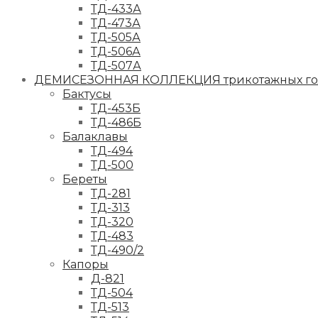
ТД-433А
ТД-473А
ТД-505А
ТД-506А
ТД-507А
ДЕМИСЕЗОННАЯ КОЛЛЕКЦИЯ трикотажных гол
Бактусы
ТД-453Б
ТД-486Б
Балаклавы
ТД-494
ТД-500
Береты
ТД-281
ТД-313
ТД-320
ТД-483
ТД-490/2
Капоры
Д-821
ТД-504
ТД-513