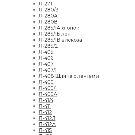
Л-271
Л-280/3
Л-280А
Л-280В
Л-285/1А хлопок
Л-285/1Б лен
Л-285/1В вискоза
Л-285/2
Л-405
Л-406
Л-407
Л-407/1
Л-408 Шляпа с лентами
Л-409
Л-409/1
Л-409А
Л-41/4
Л-411
Л-412
Л-412/1
Л-412А
Л-415