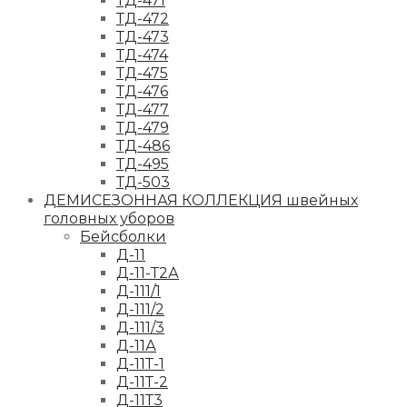
ТД-471
ТД-472
ТД-473
ТД-474
ТД-475
ТД-476
ТД-477
ТД-479
ТД-486
ТД-495
ТД-503
ДЕМИСЕЗОННАЯ КОЛЛЕКЦИЯ швейных
головных уборов
Бейсболки
Д-11
Д-11-Т2А
Д-111/1
Д-111/2
Д-111/3
Д-11А
Д-11Т-1
Д-11Т-2
Д-11Т3