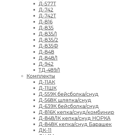
Д-577Т
Д-742
Д-742Т
Д-816
Д-835
Д-835/1
Д-835/2
Д-835Ф
Д-848
Д-848/1
Д-942
ТД-489/1
Комплекты
Д-11АК
Д-11ШК
Д-559К бейсболка/снуд
Д-568К шляпка/снуд
Д-639К бейсболка/снуд
Д-816К кепка/снуд/комбинир
Д-848/1К кепка/снуд НОРКА
Д-848К кепка/снуд Барашек
ДК-11