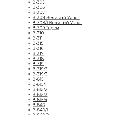
З-305
З-306
З-307
З-308 Великий Устюг
З-308/1 Великий Устюг
З-309 Терем
З-310
З-311
З-315
З-316
З-317
З-318
З-319
З-319/2
З-319/3
З-815
З-815/1
З-815/2
З-815/3
З-815/4
З-840
З-840/1