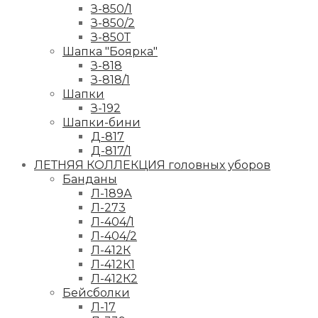
З-850/1
З-850/2
З-850Т
Шапка "Боярка"
З-818
З-818/1
Шапки
З-192
Шапки-бини
Д-817
Д-817/1
ЛЕТНЯЯ КОЛЛЕКЦИЯ головных уборов
Банданы
Л-189А
Л-273
Л-404/1
Л-404/2
Л-412К
Л-412К1
Л-412К2
Бейсболки
Л-17