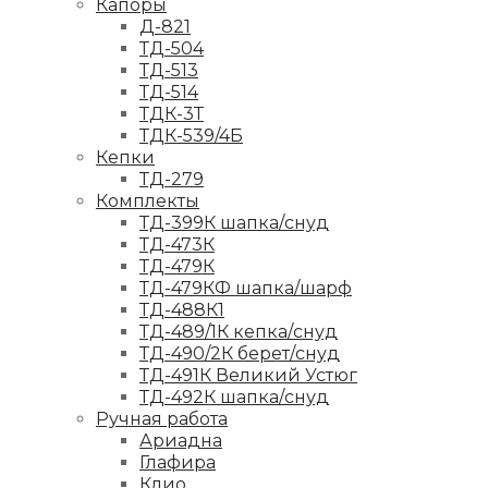
Капоры
Д-821
ТД-504
ТД-513
ТД-514
ТДК-3Т
ТДК-539/4Б
Кепки
ТД-279
Комплекты
ТД-399К шапка/снуд
ТД-473К
ТД-479К
ТД-479КФ шапка/шарф
ТД-488К1
ТД-489/1К кепка/снуд
ТД-490/2К берет/снуд
ТД-491К Великий Устюг
ТД-492К шапка/снуд
Ручная работа
Ариадна
Глафира
Клио