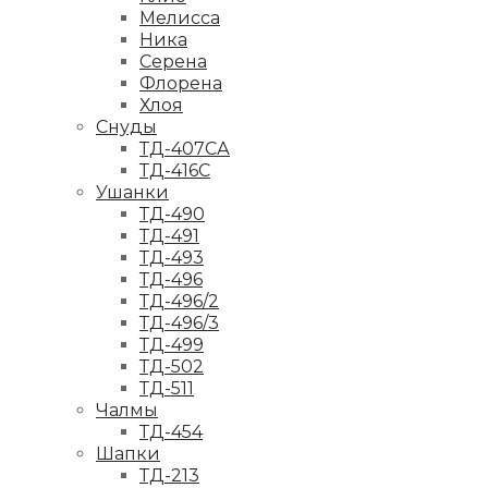
Мелисса
Ника
Серена
Флорена
Хлоя
Снуды
ТД-407СА
ТД-416С
Ушанки
ТД-490
ТД-491
ТД-493
ТД-496
ТД-496/2
ТД-496/3
ТД-499
ТД-502
ТД-511
Чалмы
ТД-454
Шапки
ТД-213