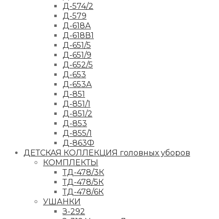
Д-574/2
Д-579
Д-618А
Д-618В1
Д-651/5
Д-651/9
Д-652/5
Д-653
Д-653А
Д-851
Д-851/1
Д-851/2
Д-853
Д-855/1
Д-863Ф
ДЕТСКАЯ КОЛЛЕКЦИЯ головных уборов
КОМПЛЕКТЫ
ТД-478/3К
ТД-478/5К
ТД-478/6К
УШАНКИ
З-292