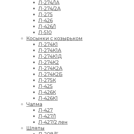
Л-274/1А
Л-274/2А
Л-275
Л-426
Л-426/1
Л-510
Косынки с козырьком
Л-274К1
Л-274К1А
Л-274К1Д
Л-274К2
Л-274К2А
Л-274К2Б
Л-275К
Л-425
Л-426К
Л-426К1
Чалма
Л-427
Л-427/1
Л-427/2 лен
Шляпы