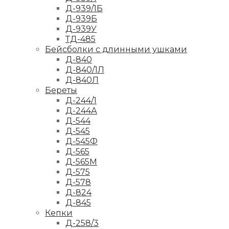
Д-939/1Б
Д-939Б
Д-939У
ТД-485
Бейсболки с длинными ушками
Д-840
Д-840/1Л
Д-840Л
Береты
Д-244/1
Д-244А
Д-544
Д-545
Д-545Ф
Д-565
Д-565М
Д-575
Д-578
Д-824
Д-845
Кепки
Д-258/3