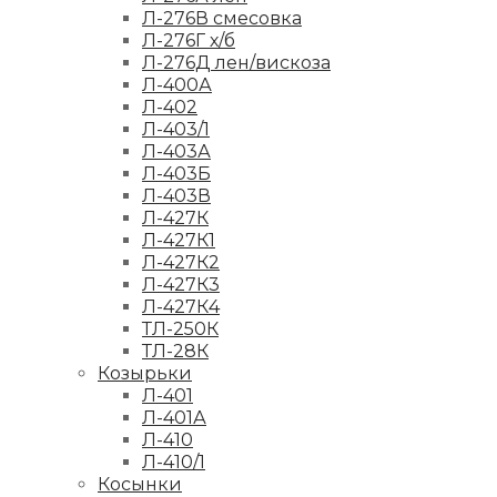
Л-276В смесовка
Л-276Г х/б
Л-276Д лен/вискоза
Л-400А
Л-402
Л-403/1
Л-403А
Л-403Б
Л-403В
Л-427К
Л-427К1
Л-427К2
Л-427К3
Л-427К4
ТЛ-250К
ТЛ-28К
Козырьки
Л-401
Л-401А
Л-410
Л-410/1
Косынки