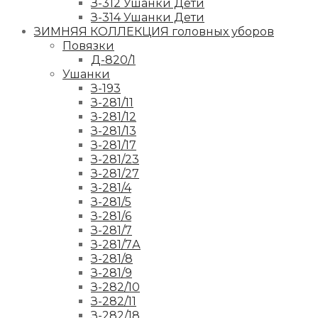
З-312 Ушанки Дети
З-314 Ушанки Дети
ЗИМНЯЯ КОЛЛЕКЦИЯ головных уборов
Повязки
Д-820/1
Ушанки
З-193
З-281/11
З-281/12
З-281/13
З-281/17
З-281/23
З-281/27
З-281/4
З-281/5
З-281/6
З-281/7
З-281/7А
З-281/8
З-281/9
З-282/10
З-282/11
З-282/18