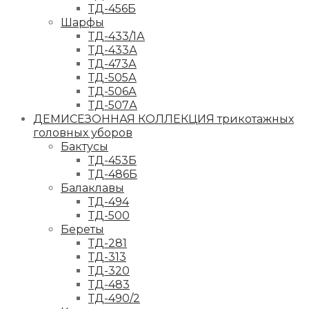
ТД-456Б
Шарфы
ТД-433/1А
ТД-433А
ТД-473А
ТД-505А
ТД-506А
ТД-507А
ДЕМИСЕЗОННАЯ КОЛЛЕКЦИЯ трикотажных
головных уборов
Бактусы
ТД-453Б
ТД-486Б
Балаклавы
ТД-494
ТД-500
Береты
ТД-281
ТД-313
ТД-320
ТД-483
ТД-490/2