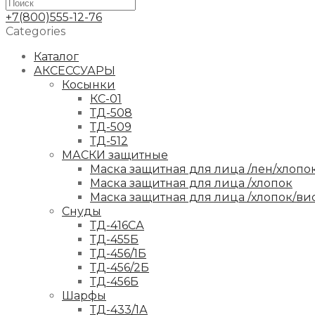
+7(800)555-12-76
Categories
Каталог
АКСЕССУАРЫ
Косынки
КС-01
ТД-508
ТД-509
ТД-512
МАСКИ защитные
Маска защитная для лица /лен/хлопо
Маска защитная для лица /хлопок
Маска защитная для лица /хлопок/ви
Снуды
ТД-416СА
ТД-455Б
ТД-456/1Б
ТД-456/2Б
ТД-456Б
Шарфы
ТД-433/1А