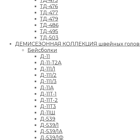
ТД-475
ТД-476
ТД-477
ТД-479
ТД-486
ТД-495
ТД-503
ДЕМИСЕЗОННАЯ КОЛЛЕКЦИЯ швейных головн
Бейсболки
Д-11
Д-11-Т2А
Д-111/1
Д-111/2
Д-111/3
Д-11А
Д-11Т-1
Д-11Т-2
Д-11Т3
Д-11Ш
Д-539
Д-539/1
Д-539/1А
Д-539/1Ф