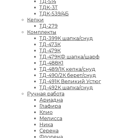
ТД-514
ТДК-3Т
ТДК-539/4Б
Кепки
ТД-279
Комплекты
ТД-399К шапка/снуд
ТД-473К
ТД-479К
ТД-479КФ шапка/шарф
ТД-488К1
ТД-489/1К кепка/снуд
ТД-490/2К берет/снуд
ТД-491К Великий Устюг
ТД-492К шапка/снуд
Ручная работа
Ариадна
Глафира
Клио
Мелисса
Ника
Серена
Флорена