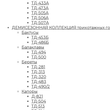
ТД-433А
ТД-473А
ТД-505А
ТД-506А
ТД-507А
ДЕМИСЕЗОННАЯ КОЛЛЕКЦИЯ трикотажных гол
Бактусы
ТД-453Б
ТД-486Б
Балаклавы
ТД-494
ТД-500
Береты
ТД-281
ТД-313
ТД-320
ТД-483
ТД-490/2
Капоры
Д-821
ТД-504
ТД-513