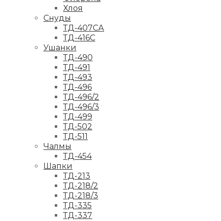
Хлоя
Снуды
ТД-407СА
ТД-416С
Ушанки
ТД-490
ТД-491
ТД-493
ТД-496
ТД-496/2
ТД-496/3
ТД-499
ТД-502
ТД-511
Чалмы
ТД-454
Шапки
ТД-213
ТД-218/2
ТД-218/3
ТД-335
ТД-337