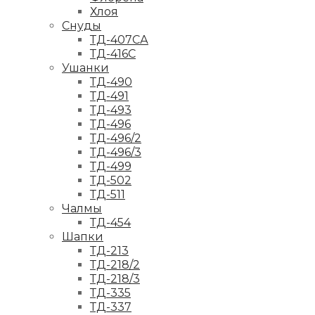
Хлоя
Снуды
ТД-407СА
ТД-416С
Ушанки
ТД-490
ТД-491
ТД-493
ТД-496
ТД-496/2
ТД-496/3
ТД-499
ТД-502
ТД-511
Чалмы
ТД-454
Шапки
ТД-213
ТД-218/2
ТД-218/3
ТД-335
ТД-337