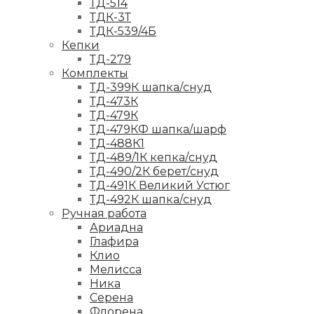
ТД-514
ТДК-3Т
ТДК-539/4Б
Кепки
ТД-279
Комплекты
ТД-399К шапка/снуд
ТД-473К
ТД-479К
ТД-479КФ шапка/шарф
ТД-488К1
ТД-489/1К кепка/снуд
ТД-490/2К берет/снуд
ТД-491К Великий Устюг
ТД-492К шапка/снуд
Ручная работа
Ариадна
Глафира
Клио
Мелисса
Ника
Серена
Флорена