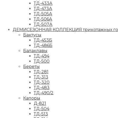
ТД-433А
ТД-473А
ТД-505А
ТД-506А
ТД-507А
ДЕМИСЕЗОННАЯ КОЛЛЕКЦИЯ трикотажных гол
Бактусы
ТД-453Б
ТД-486Б
Балаклавы
ТД-494
ТД-500
Береты
ТД-281
ТД-313
ТД-320
ТД-483
ТД-490/2
Капоры
Д-821
ТД-504
ТД-513