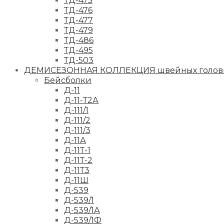
ТД-475
ТД-476
ТД-477
ТД-479
ТД-486
ТД-495
ТД-503
ДЕМИСЕЗОННАЯ КОЛЛЕКЦИЯ швейных головн
Бейсболки
Д-11
Д-11-Т2А
Д-111/1
Д-111/2
Д-111/3
Д-11А
Д-11Т-1
Д-11Т-2
Д-11Т3
Д-11Ш
Д-539
Д-539/1
Д-539/1А
Д-539/1Ф