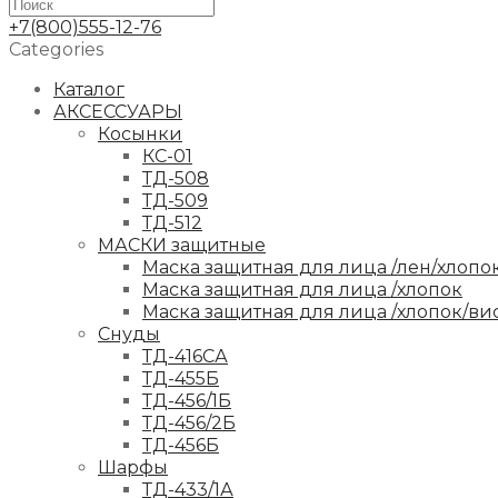
+7(800)555-12-76
Categories
Каталог
АКСЕССУАРЫ
Косынки
КС-01
ТД-508
ТД-509
ТД-512
МАСКИ защитные
Маска защитная для лица /лен/хлопо
Маска защитная для лица /хлопок
Маска защитная для лица /хлопок/ви
Снуды
ТД-416СА
ТД-455Б
ТД-456/1Б
ТД-456/2Б
ТД-456Б
Шарфы
ТД-433/1А