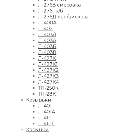
Л-276В смесовка
Л-276Г х/б
Л-276Д лен/вискоза
Л-400А
Л-402
Л-403/1
Л-403А
Л-403Б
Л-403В
Л-427К
Л-427К1
Л-427К2
Л-427К3
Л-427К4
ТЛ-250К
ТЛ-28К
Козырьки
Л-401
Л-401А
Л-410
Л-410/1
Косынки