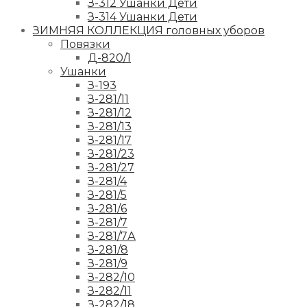
З-312 Ушанки Дети
З-314 Ушанки Дети
ЗИМНЯЯ КОЛЛЕКЦИЯ головных уборов
Повязки
Д-820/1
Ушанки
З-193
З-281/11
З-281/12
З-281/13
З-281/17
З-281/23
З-281/27
З-281/4
З-281/5
З-281/6
З-281/7
З-281/7А
З-281/8
З-281/9
З-282/10
З-282/11
З-282/18