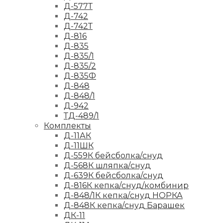
Д-577Т
Д-742
Д-742Т
Д-816
Д-835
Д-835/1
Д-835/2
Д-835Ф
Д-848
Д-848/1
Д-942
ТД-489/1
Комплекты
Д-11АК
Д-11ШК
Д-559К бейсболка/снуд
Д-568К шляпка/снуд
Д-639К бейсболка/снуд
Д-816К кепка/снуд/комбинир
Д-848/1К кепка/снуд НОРКА
Д-848К кепка/снуд Барашек
ДК-11