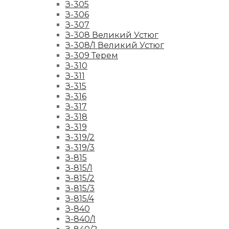
З-305
З-306
З-307
З-308 Великий Устюг
З-308/1 Великий Устюг
З-309 Терем
З-310
З-311
З-315
З-316
З-317
З-318
З-319
З-319/2
З-319/3
З-815
З-815/1
З-815/2
З-815/3
З-815/4
З-840
З-840/1