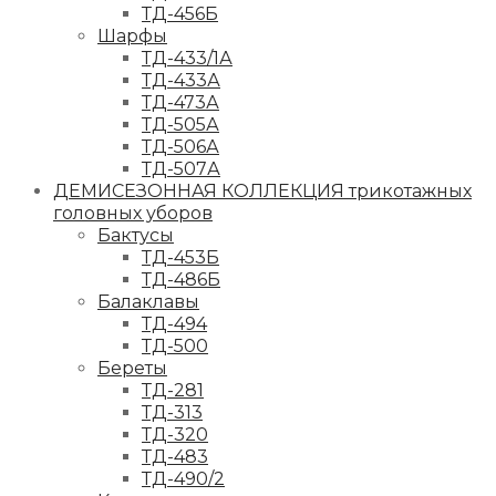
ТД-456Б
Шарфы
ТД-433/1А
ТД-433А
ТД-473А
ТД-505А
ТД-506А
ТД-507А
ДЕМИСЕЗОННАЯ КОЛЛЕКЦИЯ трикотажных
головных уборов
Бактусы
ТД-453Б
ТД-486Б
Балаклавы
ТД-494
ТД-500
Береты
ТД-281
ТД-313
ТД-320
ТД-483
ТД-490/2