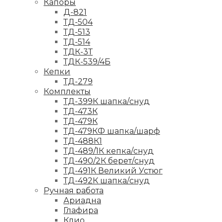
Капоры
Д-821
ТД-504
ТД-513
ТД-514
ТДК-3Т
ТДК-539/4Б
Кепки
ТД-279
Комплекты
ТД-399К шапка/снуд
ТД-473К
ТД-479К
ТД-479КФ шапка/шарф
ТД-488К1
ТД-489/1К кепка/снуд
ТД-490/2К берет/снуд
ТД-491К Великий Устюг
ТД-492К шапка/снуд
Ручная работа
Ариадна
Глафира
Клио