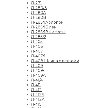
Л-271
Л-280/3
Л-280А
Л-280В
Л-285/1А хлопок
Л-285/1Б лен
Л-285/1В вискоза
Л-285/2
Л-405
Л-406
Л-407
Л-407/1
Л-408 Шляпа с лентами
Л-409
Л-409/1
Л-409А
Л-41/4
Л-411
Л-412
Л-412/1
Л-412А
Л-415