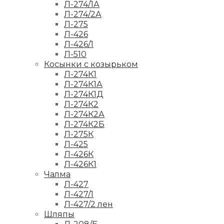
Л-274/1А
Л-274/2А
Л-275
Л-426
Л-426/1
Л-510
Косынки с козырьком
Л-274К1
Л-274К1А
Л-274К1Д
Л-274К2
Л-274К2А
Л-274К2Б
Л-275К
Л-425
Л-426К
Л-426К1
Чалма
Л-427
Л-427/1
Л-427/2 лен
Шляпы