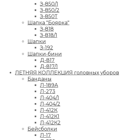
З-850/1
З-850/2
З-850Т
Шапка "Боярка"
З-818
З-818/1
Шапки
З-192
Шапки-бини
Д-817
Д-817/1
ЛЕТНЯЯ КОЛЛЕКЦИЯ головных уборов
Банданы
Л-189А
Л-273
Л-404/1
Л-404/2
Л-412К
Л-412К1
Л-412К2
Бейсболки
Л-17