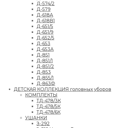
Д-574/2
Д-579
Д-618А
Д-618В1
Д-651/5
Д-651/9
Д-652/5
Д-653
Д-653А
Д-851
Д-851/1
Д-851/2
Д-853
Д-855/1
Д-863Ф
ДЕТСКАЯ КОЛЛЕКЦИЯ головных уборов
КОМПЛЕКТЫ
ТД-478/3К
ТД-478/5К
ТД-478/6К
УШАНКИ
З-292