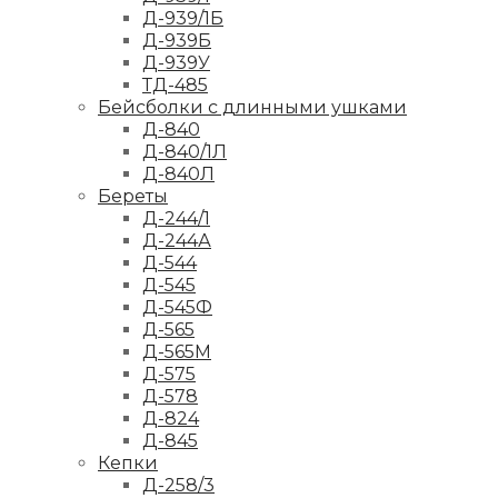
Д-939/1Б
Д-939Б
Д-939У
ТД-485
Бейсболки с длинными ушками
Д-840
Д-840/1Л
Д-840Л
Береты
Д-244/1
Д-244А
Д-544
Д-545
Д-545Ф
Д-565
Д-565М
Д-575
Д-578
Д-824
Д-845
Кепки
Д-258/3