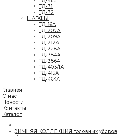
ТД-462
ТД-71
ТД-72
ШАРФЫ
ТД-16А
ТД-207А
ТД-209А
ТД-212А
ТД-228А
ТД-284А
ТД-286А
ТД-403/1А
ТД-415А
ТД-464А
Главная
О нас
Новости
Контакты
Каталог
ЗИМНЯЯ КОЛЛЕКЦИЯ головных уборов