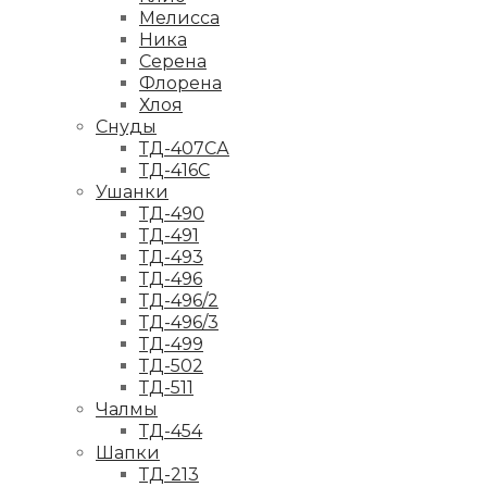
Мелисса
Ника
Серена
Флорена
Хлоя
Снуды
ТД-407СА
ТД-416С
Ушанки
ТД-490
ТД-491
ТД-493
ТД-496
ТД-496/2
ТД-496/3
ТД-499
ТД-502
ТД-511
Чалмы
ТД-454
Шапки
ТД-213