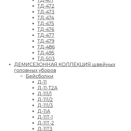
ТД-471
ТД-472
ТД-473
ТД-474
ТД-475
ТД-476
ТД-477
ТД-479
ТД-486
ТД-495
ТД-503
ДЕМИСЕЗОННАЯ КОЛЛЕКЦИЯ швейных
головных уборов
Бейсболки
Д-11
Д-11-Т2А
Д-111/1
Д-111/2
Д-111/3
Д-11А
Д-11Т-1
Д-11Т-2
Д-11Т3