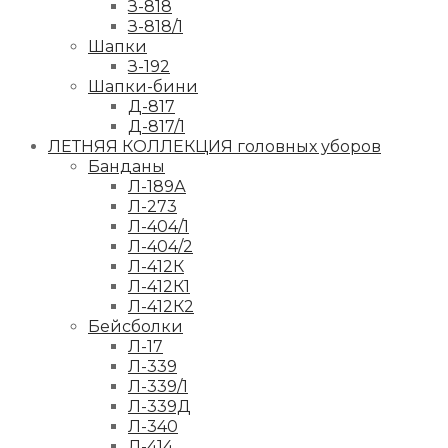
З-818
З-818/1
Шапки
З-192
Шапки-бини
Д-817
Д-817/1
ЛЕТНЯЯ КОЛЛЕКЦИЯ головных уборов
Банданы
Л-189А
Л-273
Л-404/1
Л-404/2
Л-412К
Л-412К1
Л-412К2
Бейсболки
Л-17
Л-339
Л-339/1
Л-339Д
Л-340
Л-414