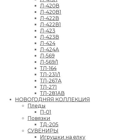
Л-420В
Л-420В1
Л-422В
Л-422В1
Л-423
Л-423В
Л-424
Л-424А
Л-569
Л-569/1
ТЛ-164
ТЛ-231/1
ТЛ-267А
ТЛ-271
ТЛ-281АВ
НОВОГОДНЯЯ КОЛЛЕКЦИЯ
Пледы
П-01
Повязки
ТД-205
СУВЕНИРЫ
Игрушки на елку