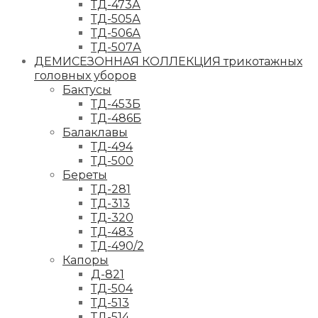
ТД-473А
ТД-505А
ТД-506А
ТД-507А
ДЕМИСЕЗОННАЯ КОЛЛЕКЦИЯ трикотажных
головных уборов
Бактусы
ТД-453Б
ТД-486Б
Балаклавы
ТД-494
ТД-500
Береты
ТД-281
ТД-313
ТД-320
ТД-483
ТД-490/2
Капоры
Д-821
ТД-504
ТД-513
ТД-514