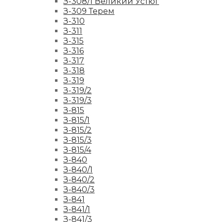
З-308/1 Великий Устюг
З-309 Терем
З-310
З-311
З-315
З-316
З-317
З-318
З-319
З-319/2
З-319/3
З-815
З-815/1
З-815/2
З-815/3
З-815/4
З-840
З-840/1
З-840/2
З-840/3
З-841
З-841/1
З-841/3