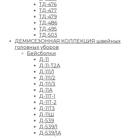
ТД-476
ТД-477
ТД-479
ТД-486
ТД-495
ТД-503
ДЕМИСЕЗОННАЯ КОЛЛЕКЦИЯ швейных
головных уборов
Бейсболки
Д-11
Д-11-Т2А
Д-111/1
Д-111/2
Д-111/3
Д-11А
Д-11Т-1
Д-11Т-2
Д-11Т3
Д-11Ш
Д-539
Д-539/1
Д-539/1А