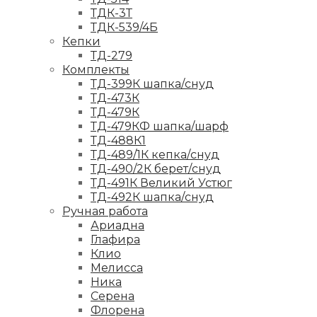
ТДК-3Т
ТДК-539/4Б
Кепки
ТД-279
Комплекты
ТД-399К шапка/снуд
ТД-473К
ТД-479К
ТД-479КФ шапка/шарф
ТД-488К1
ТД-489/1К кепка/снуд
ТД-490/2К берет/снуд
ТД-491К Великий Устюг
ТД-492К шапка/снуд
Ручная работа
Ариадна
Глафира
Клио
Мелисса
Ника
Серена
Флорена