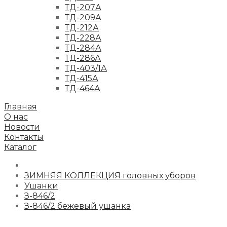
ТД-207А
ТД-209А
ТД-212А
ТД-228А
ТД-284А
ТД-286А
ТД-403/1А
ТД-415А
ТД-464А
Главная
О нас
Новости
Контакты
Каталог
ЗИМНЯЯ КОЛЛЕКЦИЯ головных уборов
Ушанки
З-846/2
З-846/2 бежевый ушанка