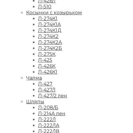
Л-426/1
Л-510
Косынки с козырьком
Л-274К1
Л-274К1А
Л-274К1Д
Л-274К2
Л-274К2А
Л-274К2Б
Л-275К
Л-425
Л-426К
Л-426К1
Чалма
Л-427
Л-427/1
Л-427/2 лен
Шляпы
Л-208/Б
Л-214А лен
Л-222/1
Л-222/1А
Л-222/1В