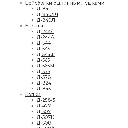
Бейсболки с длинными ушками
Д-840
Д-840/1Л
Д-840Л
Береты
Д-244/1
Д-244А
Д-544
Д-545
Д-545Ф
Д-565
Д-565М
Д-575
Д-578
Д-824
Д-845
Кепки
Д-258/3
Д-427
Д-507
Д-507К
Д-508