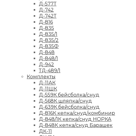
Д-577Т
Д-742
Д-742Т
Д-816
Д-835
Д-835/1
Д-835/2
Д-835Ф
Д-848
Д-848/1
Д-942
ТД-489/1
Комплекты
Д-11АК
Д-11ШК
Д-559К бейсболка/снуд
Д-568К шляпка/снуд
Д-639К бейсболка/снуд
Д-816К кепка/снуд/комбинир
Д-848/1К кепка/снуд НОРКА
Д-848К кепка/снуд Барашек
ДК-11