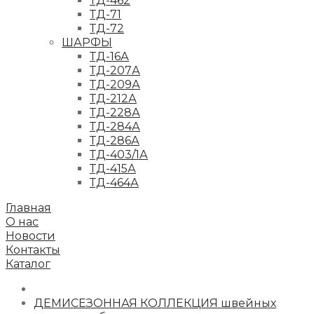
ТД-462
ТД-71
ТД-72
ШАРФЫ
ТД-16А
ТД-207А
ТД-209А
ТД-212А
ТД-228А
ТД-284А
ТД-286А
ТД-403/1А
ТД-415А
ТД-464А
Главная
О нас
Новости
Контакты
Каталог
ДЕМИСЕЗОННАЯ КОЛЛЕКЦИЯ швейных