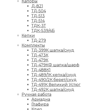
Капоры
Д-821
ТД-504
ТД-513
ТД-514
ТДК-3Т
ТДК-539/4Б
Кепки
ТД-279
Комплекты
ТД-399К шапка/снуд
ТД-473К
ТД-479К
ТД-479КФ шапка/шарф
ТД-488К1
ТД-489/1К кепка/снуд
ТД-490/2К берет/снуд
ТД-491К Великий Устюг
ТД-492К шапка/снуд
Ручная работа
Ариадна
Глафира
Клио