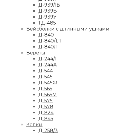
Д-939/1Б
Д-939Б
Д-939У
ТД-485
Бейсболки с длинными ушками
Д-840
Д-840/1Л
Д-840Л
Береты
Д-244/1
Д-244А
Д-544
Д-545
Д-545Ф
Д-565
Д-565М
Д-575
Д-578
Д-824
Д-845
Кепки
Д-258/3