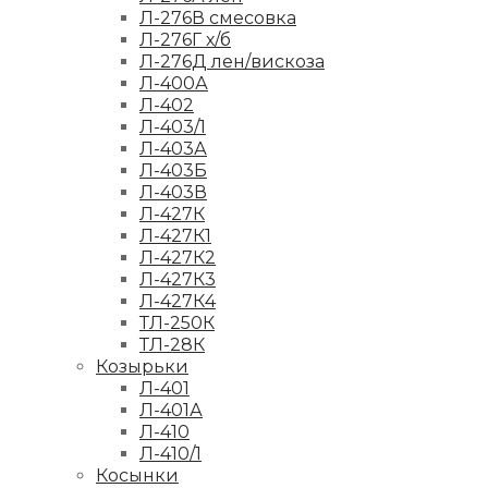
Л-276В смесовка
Л-276Г х/б
Л-276Д лен/вискоза
Л-400А
Л-402
Л-403/1
Л-403А
Л-403Б
Л-403В
Л-427К
Л-427К1
Л-427К2
Л-427К3
Л-427К4
ТЛ-250К
ТЛ-28К
Козырьки
Л-401
Л-401А
Л-410
Л-410/1
Косынки