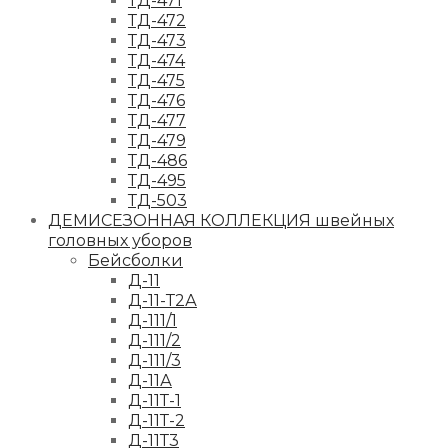
ТД-471
ТД-472
ТД-473
ТД-474
ТД-475
ТД-476
ТД-477
ТД-479
ТД-486
ТД-495
ТД-503
ДЕМИСЕЗОННАЯ КОЛЛЕКЦИЯ швейных
головных уборов
Бейсболки
Д-11
Д-11-Т2А
Д-111/1
Д-111/2
Д-111/3
Д-11А
Д-11Т-1
Д-11Т-2
Д-11Т3