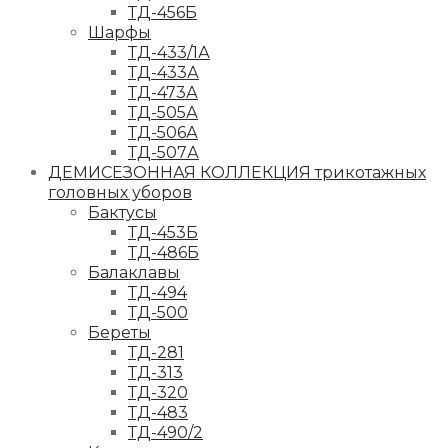
ТД-456Б
Шарфы
ТД-433/1А
ТД-433А
ТД-473А
ТД-505А
ТД-506А
ТД-507А
ДЕМИСЕЗОННАЯ КОЛЛЕКЦИЯ трикотажных
головных уборов
Бактусы
ТД-453Б
ТД-486Б
Балаклавы
ТД-494
ТД-500
Береты
ТД-281
ТД-313
ТД-320
ТД-483
ТД-490/2