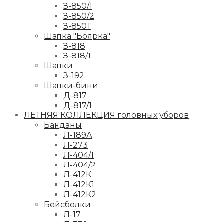
З-850/1
З-850/2
З-850Т
Шапка "Боярка"
З-818
З-818/1
Шапки
З-192
Шапки-бини
Д-817
Д-817/1
ЛЕТНЯЯ КОЛЛЕКЦИЯ головных уборов
Банданы
Л-189А
Л-273
Л-404/1
Л-404/2
Л-412К
Л-412К1
Л-412К2
Бейсболки
Л-17