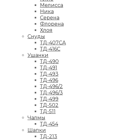
Мелисса
Ника
Серена
Флорена
Хлоя
Снуды
ТД-407СА
ТД-416С
Ушанки
ТД-490
ТД-491
ТД-493
ТД-496
ТД-496/2
ТД-496/3
ТД-499
ТД-502
ТД-511
Чалмы
ТД-454
Шапки
ТД-213