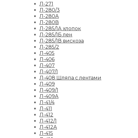
Л-271
Л-280/3
Л-280А
Л-280В
Л-285/1А хлопок
Л-285/1Б лен
Л-285/1В вискоза
Л-285/2
Л-405
Л-406
Л-407
Л-407/1
Л-408 Шляпа с лентами
Л-409
Л-409/1
Л-409А
Л-41/4
Л-411
Л-412
Л-412/1
Л-412А
Л-415