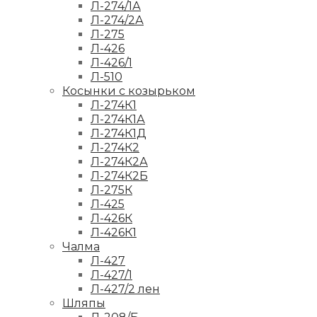
Л-274/1А
Л-274/2А
Л-275
Л-426
Л-426/1
Л-510
Косынки с козырьком
Л-274К1
Л-274К1А
Л-274К1Д
Л-274К2
Л-274К2А
Л-274К2Б
Л-275К
Л-425
Л-426К
Л-426К1
Чалма
Л-427
Л-427/1
Л-427/2 лен
Шляпы