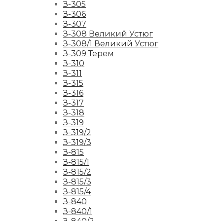
З-305
З-306
З-307
З-308 Великий Устюг
З-308/1 Великий Устюг
З-309 Терем
З-310
З-311
З-315
З-316
З-317
З-318
З-319
З-319/2
З-319/3
З-815
З-815/1
З-815/2
З-815/3
З-815/4
З-840
З-840/1