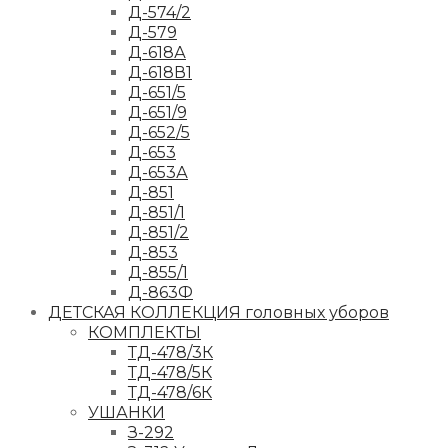
Д-574/2
Д-579
Д-618А
Д-618В1
Д-651/5
Д-651/9
Д-652/5
Д-653
Д-653А
Д-851
Д-851/1
Д-851/2
Д-853
Д-855/1
Д-863Ф
ДЕТСКАЯ КОЛЛЕКЦИЯ головных уборов
КОМПЛЕКТЫ
ТД-478/3К
ТД-478/5К
ТД-478/6К
УШАНКИ
З-292