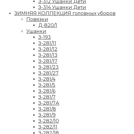
З-312 Ушанки Дети
З-314 Ушанки Дети
ЗИМНЯЯ КОЛЛЕКЦИЯ головных уборов
Повязки
Д-820/1
Ушанки
З-193
З-281/11
З-281/12
З-281/13
З-281/17
З-281/23
З-281/27
З-281/4
З-281/5
З-281/6
З-281/7
З-281/7А
З-281/8
З-281/9
З-282/10
З-282/11
З-282/18